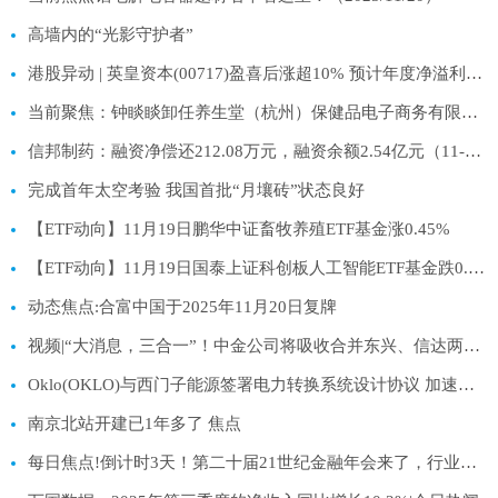
高墙内的“光影守护者”
港股异动 | 英皇资本(00717)盈喜后涨超10% 预计年度净溢利不少于1.2亿港元
当前聚焦：钟睒睒卸任养生堂（杭州）保健品电子商务有限公司法定代表人
信邦制药：融资净偿还212.08万元，融资余额2.54亿元（11-19）
完成首年太空考验 我国首批“月壤砖”状态良好
【ETF动向】11月19日鹏华中证畜牧养殖ETF基金涨0.45%
【ETF动向】11月19日国泰上证科创板人工智能ETF基金跌0.91%
动态焦点:合富中国于2025年11月20日复牌
视频|“大消息，三合一”！中金公司将吸收合并东兴、信达两券商，千亿市值券商腾飞
Oklo(OKLO)与西门子能源签署电力转换系统设计协议 加速其首座核电站建设 热文
南京北站开建已1年多了 焦点
每日焦点!倒计时3天！第二十届21世纪金融年会来了，行业共话金融未来