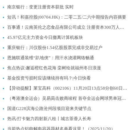
南京银行：变更注册资本获批 实时
短讯！和嘉控股(00704.HK)：二零二五/二六中期报告内容摘要
百事通！云南英伦之恋食品有限公司成立 注册资本300万人民币
45.97亿元主力资金今日撤离计算机板块
重庆银行：川仪股份1.54亿股股票完成非交易过户
恩施联通装维“趴地侠”：用汗水浇灌网络畅通
焦点热议:邂逅橙红色花海 栾树绘就福州冬日浪漫
基金投资亏损时应该继续持有吗？|今日快看
【异动提醒】莱宝高科（002106）11月20日13点58分创60日新低
（粤港澳全运会）吴易昺击败商竣程 首夺全运会网球男单冠军 每日热讯
国道G228滨海公路沧州段项目迎来关键节点
热讯:打卡魅力四射新八桂丨城古茶香人长寿
当前热点铝电解电容器题材名单看这里！（2025/11/20）