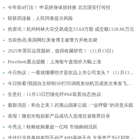
今年前4打法！ 申花拼身体抓转换 北京国安打传控
斩获四连板，人民同泰提示风险
热资讯！杭州柯林大宗交易成交23.64万股 成交额1128.86万元
当前热讯:美国网红美食博主被警方开枪击毙
2025年景区运营题材，值得收藏研究！（11月13日）
PriceSeek重点提醒：上海银午盘报价大幅上涨
今日热议：一看就懂哪些才是饮品上市公司龙头？（11月13日）
今日快看!我国自主研制3D打印涡喷发动机完成首次单发飞行试验
生意社：11月13日巴陵化纤PA6装置动态|热议
最新消息：和合之美丨武夷山国家公园：“会呼吸”的诗意乐园
喜报！微创光电创新产品成功入选湖北省推荐目录
今亮点！秋粮收购量超一亿吨 市场购销活跃
光伏行业首单持有型不动产ABS落地天合 太保资产为计划管理人_看点