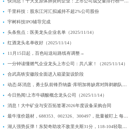
快消息！十大支原体肺炎药企业：上市公司成交量排行榜一览（2025年11月14日）
千里科技：股东江河汇拟减持不超2%公司股份
宇树科技IPO辅导完成
头条焦点：医美龙头企业名单（2025/11/14）
红酒龙头名单收好（2025/11/14）
11月15日起，百色站送站路线有调整→
一分钟读懂燃气企业龙头上市公司：共八家！（2025/11/14）
合武高铁安徽段全面进入箱梁架设阶段
动态:坏消息，勇士队前锋乔纳森·库明加将缺席对阵鹈鹕队的比赛
今日热闻!上市牛磺酸概念龙头公司（2025/11/14）
消息！大中矿业与安百拓签署2026年度设备采购合同
最牛涨价题材，688353、002326、300497，批量被盯上 每日快讯
湖人强势反弹！东契奇助攻不敌里夫斯31分，118-104轻取鹈鹕_每日关注