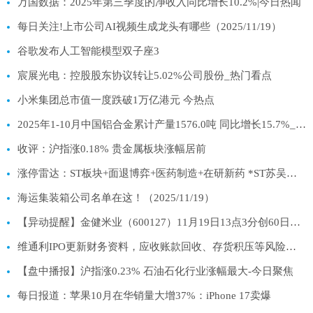
万国数据：2025年第三季度的净收入同比增长10.2%|今日热闻
每日关注!上市公司AI视频生成龙头有哪些（2025/11/19）
谷歌发布人工智能模型双子座3
宸展光电：控股股东协议转让5.02%公司股份_热门看点
小米集团总市值一度跌破1万亿港元 今热点
2025年1-10月中国铝合金累计产量1576.0吨 同比增长15.7%_视讯
收评：沪指涨0.18% 贵金属板块涨幅居前
涨停雷达：ST板块+面退博弈+医药制造+在研新药 *ST苏吴触及涨停
海运集装箱公司名单在这！（2025/11/19）
【异动提醒】金健米业（600127）11月19日13点3分创60日新高|快消息
维通利IPO更新财务资料，应收账款回收、存货积压等风险受关注
【盘中播报】沪指涨0.23% 石油石化行业涨幅最大-今日聚焦
每日报道：苹果10月在华销量大增37%：iPhone 17卖爆