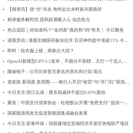
【报资讯】借“光”兴农 海州走出乡村振兴新路径
精准服务解民忧 团风联通暖人心 动态焦点
热点追踪｜你知道吗？“金鸡奖”真的和“鸡”有关！ 今日聚焦
港股异动 | 港股生物医药板块拉升 百济神州盘中涨超11% 今日热议
即时：给衣服上锁，商家出大招？
OpenAI新模型GPT-5.1发布，不跑分不刷榜，主打一个说人话 速看
隆扬电子：公司目前暂无更名的意向和计划 观点
老套路 新强度 急突围——银行人开启“收官”与“开门红”双线作战模式|今日精选
今日关注:浙江众成：股东拟减持不超过0.03%股份
聚焦：中国支付清算协会：杜绝默认开通“免密支付” 提供一键取消功能
国家能源局发文促进新能源集成融合发展
今日关注:富春环保：拟投建湖北宜城经济开发区热电联产项目