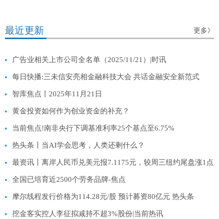
最近更新
更多》
广告业相关上市公司全名单（2025/11/21）|时讯
每日快播:三未信安亮相金融科技大会 共话金融安全新范式
智库焦点丨2025年11月21日
黄金投资如何作为创业资金的补充？
当前焦点!南非央行下调基准利率25个基点至6.75%
热头条丨当AI学会思考，人类还剩什么？
最资讯丨离岸人民币兑美元报7.1175元，较周三纽约尾盘涨1点
全国已培育近2500个劳务品牌-焦点
摩尔线程发行价格为114.28元/股 预计募资80亿元 热头条
挖金客实控人李征拟减持不超3%股份|当前热讯