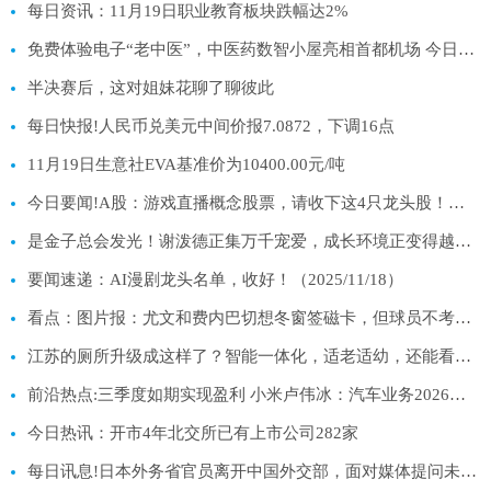
每日资讯：11月19日职业教育板块跌幅达2%
免费体验电子“老中医”，中医药数智小屋亮相首都机场 今日热门
半决赛后，这对姐妹花聊了聊彼此
每日快报!人民币兑美元中间价报7.0872，下调16点
11月19日生意社EVA基准价为10400.00元/吨
今日要闻!A股：游戏直播概念股票，请收下这4只龙头股！（11月18日）
是金子总会发光！谢泼德正集万千宠爱，成长环境正变得越来越好！
要闻速递：AI漫剧龙头名单，收好！（2025/11/18）
看点：图片报：尤文和费内巴切想冬窗签磁卡，但球员不考虑提前离队
江苏的厕所升级成这样了？智能一体化，适老适幼，还能看书休憩
前沿热点:三季度如期实现盈利 小米卢伟冰：汽车业务2026年非常有挑战、毛利率或不及今年
今日热讯：开市4年北交所已有上市公司282家
每日讯息!日本外务省官员离开中国外交部，面对媒体提问未给出任何表态