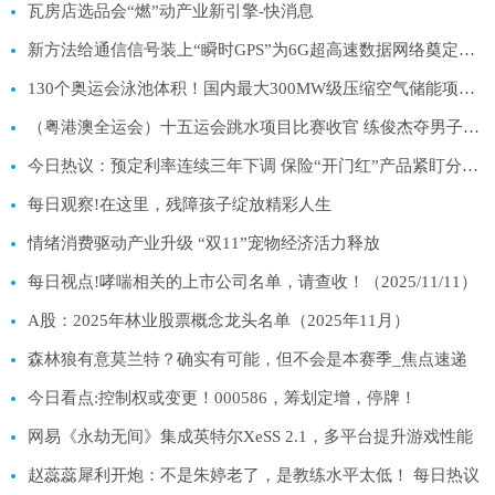
瓦房店选品会“燃”动产业新引擎-快消息
新方法给通信信号装上“瞬时GPS”为6G超高速数据网络奠定技术基础 重点聚焦
130个奥运会泳池体积！国内最大300MW级压缩空气储能项目储气库建设过半|视焦点讯
（粤港澳全运会）十五运会跳水项目比赛收官 练俊杰夺男子10米跳台金牌
今日热议：预定利率连续三年下调 保险“开门红”产品紧盯分红险
每日观察!在这里，残障孩子绽放精彩人生
情绪消费驱动产业升级 “双11”宠物经济活力释放
每日视点!哮喘相关的上市公司名单，请查收！（2025/11/11）
A股：2025年林业股票概念龙头名单（2025年11月）
森林狼有意莫兰特？确实有可能，但不会是本赛季_焦点速递
今日看点:控制权或变更！000586，筹划定增，停牌！
网易《永劫无间》集成英特尔XeSS 2.1，多平台提升游戏性能
赵蕊蕊犀利开炮：不是朱婷老了，是教练水平太低！ 每日热议