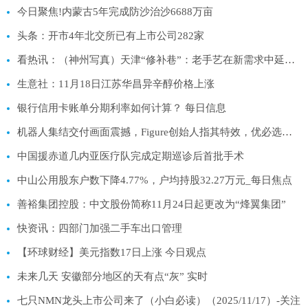
今日聚焦!内蒙古5年完成防沙治沙6688万亩
头条：开市4年北交所已有上市公司282家
看热讯：（神州写真）天津“修补巷”：老手艺在新需求中延续生机补足幸福
生意社：11月18日江苏华昌异辛醇价格上涨
银行信用卡账单分期利率如何计算？ 每日信息
机器人集结交付画面震撼，Figure创始人指其特效，优必选：已发布一镜到底视频|每日讯息
中国援赤道几内亚医疗队完成定期巡诊后首批手术
中山公用股东户数下降4.77%，户均持股32.27万元_每日焦点
善裕集团控股：中文股份简称11月24日起更改为“烽翼集团”
快资讯：四部门加强二手车出口管理
【环球财经】美元指数17日上涨 今日观点
未来几天 安徽部分地区的天有点“灰” 实时
七只NMN龙头上市公司来了（小白必读）（2025/11/17）-关注