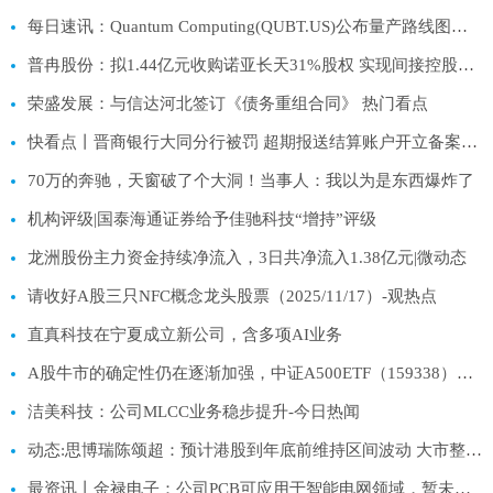
每日速讯：Quantum Computing(QUBT.US)公布量产路线图并获15亿美元融资，股价盘前大涨
普冉股份：拟1.44亿元收购诺亚长天31%股权 实现间接控股高性能闪存公司SHM|热点聚焦
荣盛发展：与信达河北签订《债务重组合同》 热门看点
快看点丨晋商银行大同分行被罚 超期报送结算账户开立备案资料
70万的奔驰，天窗破了个大洞！当事人：我以为是东西爆炸了
机构评级|国泰海通证券给予佳驰科技“增持”评级
龙洲股份主力资金持续净流入，3日共净流入1.38亿元|微动态
请收好A股三只NFC概念龙头股票（2025/11/17）-观热点
直真科技在宁夏成立新公司，含多项AI业务
A股牛市的确定性仍在逐渐加强，中证A500ETF（159338）净流入近3000万份-速看料
洁美科技：公司MLCC业务稳步提升-今日热闻
动态:思博瑞陈颂超：预计港股到年底前维持区间波动 大市整理期是入市良机
最资讯丨金禄电子：公司PCB可应用于智能电网领域，暂未应用于风电领域