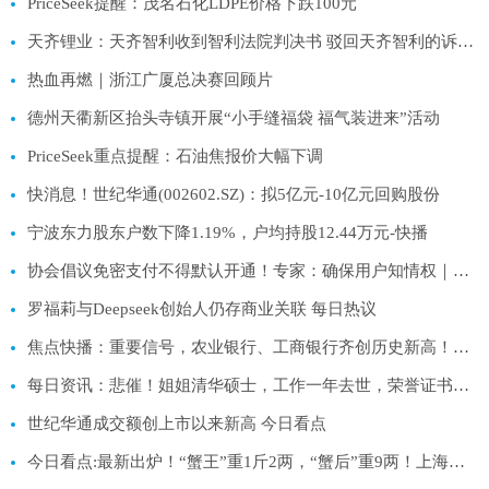
PriceSeek提醒：茂名石化LDPE价格下跌100元
天齐锂业：天齐智利收到智利法院判决书 驳回天齐智利的诉讼请求
热血再燃｜浙江广厦总决赛回顾片
德州天衢新区抬头寺镇开展“小手缝福袋 福气装进来”活动
PriceSeek重点提醒：石油焦报价大幅下调
快消息！世纪华通(002602.SZ)：拟5亿元-10亿元回购股份
宁波东力股东户数下降1.19%，户均持股12.44万元-快播
协会倡议免密支付不得默认开通！专家：确保用户知情权｜宅男财经|焦点速递
罗福莉与Deepseek创始人仍存商业关联 每日热议
焦点快播：重要信号，农业银行、工商银行齐创历史新高！双百亿银行ETF（512800）稳步三连阳，近5日超7亿资金抢跑
每日资讯：悲催！姐姐清华硕士，工作一年去世，荣誉证书、学士服被爸藏起来
世纪华通成交额创上市以来新高 今日看点
今日看点:最新出炉！“蟹王”重1斤2两，“蟹后”重9两！上海大闸蟹首夺“蟹后”！