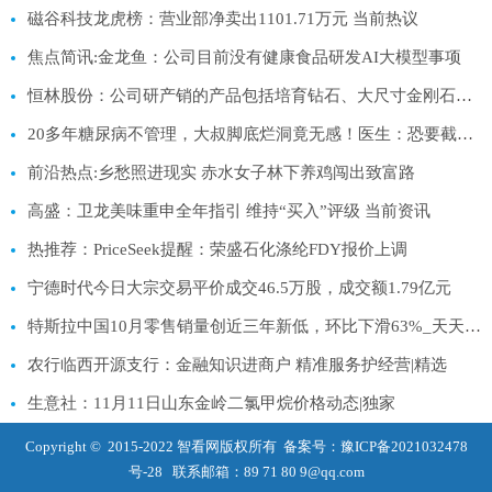
磁谷科技龙虎榜：营业部净卖出1101.71万元 当前热议
焦点简讯:金龙鱼：公司目前没有健康食品研发AI大模型事项
恒林股份：公司研产销的产品包括培育钻石、大尺寸金刚石单晶片等 观点
20多年糖尿病不管理，大叔脚底烂洞竟无感！医生：恐要截趾|每日讯息
前沿热点:乡愁照进现实 赤水女子林下养鸡闯出致富路
高盛：卫龙美味重申全年指引 维持“买入”评级 当前资讯
热推荐：PriceSeek提醒：荣盛石化涤纶FDY报价上调
宁德时代今日大宗交易平价成交46.5万股，成交额1.79亿元
特斯拉中国10月零售销量创近三年新低，环比下滑63%_天天资讯
农行临西开源支行：金融知识进商户 精准服务护经营|精选
生意社：11月11日山东金岭二氯甲烷价格动态|独家
Copyright © 2015-2022 智看网版权所有 备案号：
豫ICP备2021032478
号-28
联系邮箱：89 71 80 9@qq.com