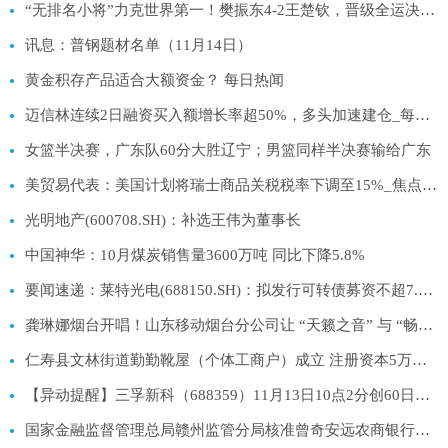
“无排名小将”力克世界第一！樊振东4-2王楚钦，晋级全运决赛-今日报
讯息：普钢题材名单（11月14日）
黄金积存产品适合大额资金？ 每日热闻
迈信林连续2日融资买入额增长率超50%，多头加速建仓_每日快播
女篮半决赛，广东队60分大胜辽宁；男篮同样半决赛输给广东
美贸易代表：美国计划将瑞士商品关税税率下调至15%_焦点讯息
光明地产(600708.SH)：补选王伟为董事长
中国神华：10月煤炭销售量3600万吨 同比下降5.8%
要闻速递：莱特光电(688150.SH)：拟发行可转债募资不超7.66亿元 用于蒲城莱特生产车间数智化升级改造项目等
龚琳娜烟台开唱！山东移动烟台分公司让 “天籁之音” 与 “畅通网络” 双向奔赴-热文
仁寿县文林街道勤勤靴屋（个体工商户）成立 注册资本5万人民币|焦点关注
【异动提醒】三孚新科（688359）11月13日10点2分创60日新高
国家金融监督管理总局赣州监管分局核准曾奇安远农商银行董事_每日热门