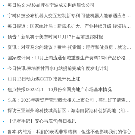
每日热文:杉杉品牌在宁波成立树屿服饰公司
宇树科技公布机器人交互控制新专利 可使机器人能够适应各种场景-焦点精选
每日报道：国家统计局：新需求扩大、产业持续升级 经济结构调整成效积极
预告！新氧将于美东时间11月17日盘前披露财报
资讯：对亚马尔的建议？费兰-托雷斯：理疗和健身房，就这么简单
国家统计局：11月上旬流通领域重要生产资料26种产品价格上涨|观焦点
今日快讯:柬埔寨甘再水电站提前完成年度发电计划
11月13日动力煤CCTD 指数环比上涨
焦点快报!2025年1—10月份全国房地产市场基本情况
头条：2025年碳资产管理概念相关上市公司，整理好了请查收！（11月13日）
探访三亚崖州湾科技城高新区：海南自贸港科创新高地（组图）
【记者手记】安心与底气|每日视讯
鲁本-内维斯：我们的表现非常糟糕，但这不会影响我们的信心