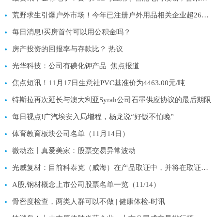
荒野求生引爆户外市场！今年已注册户外用品相关企业超260万家
每日消息!买房首付可以用公积金吗？
房产投资的回报率与存款比？ 热议
光华科技：公司有碘化钾产品_焦点报道
焦点短讯！11月17日生意社PVC基准价为4463.00元/吨
特斯拉再次延长与澳大利亚Syrah公司石墨供应协议的最后期限
每日视点!广汽埃安入局增程，杨龙说“好饭不怕晚”
体育教育板块公司名单（11月14日）
微动态丨真爱美家：股票交易异常波动
光威复材：目前科泰克（威海）在产品取证中，并将在取证后开始投产 每日快播
A股,钢材概念上市公司股票名单一览（11/14）
骨密度检查，两类人群可以不做 | 健康体检-时讯