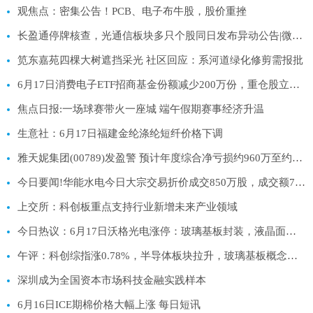
观焦点：密集公告！PCB、电子布牛股，股价重挫
长盈通停牌核查，光通信板块多只个股同日发布异动公告|微动态
笕东嘉苑四棵大树遮挡采光 社区回应：系河道绿化修剪需报批
6月17日消费电子ETF招商基金份额减少200万份，重仓股立讯精密、寒武纪、工业富联 最资讯
焦点日报:一场球赛带火一座城 端午假期赛事经济升温
生意社：6月17日福建金纶涤纶短纤价格下调
雅天妮集团(00789)发盈警 预计年度综合净亏损约960万至约1000万港元 同比盈转亏 每日资讯
今日要闻!华能水电今日大宗交易折价成交850万股，成交额7905万元
上交所：科创板重点支持行业新增未来产业领域
今日热议：6月17日沃格光电涨停：玻璃基板封装，液晶面板/LCD，MiniLED概念热股
午评：科创综指涨0.78%，半导体板块拉升，玻璃基板概念爆发-每日信息
深圳成为全国资本市场科技金融实践样本
6月16日ICE期棉价格大幅上涨 每日短讯