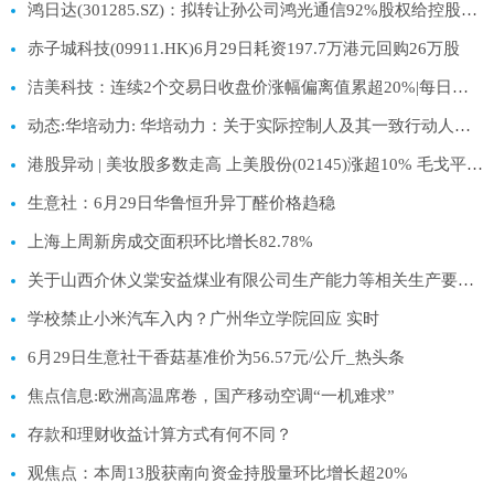
鸿日达(301285.SZ)：拟转让孙公司鸿光通信92%股权给控股股东
赤子城科技(09911.HK)6月29日耗资197.7万港元回购26万股
洁美科技：连续2个交易日收盘价涨幅偏离值累超20%|每日热闻
动态:华培动力: 华培动力：关于实际控制人及其一致行动人部分股份补充质押的公告
港股异动 | 美妆股多数走高 上美股份(02145)涨超10% 毛戈平(01318)涨超7%
生意社：6月29日华鲁恒升异丁醛价格趋稳
上海上周新房成交面积环比增长82.78%
关于山西介休义棠安益煤业有限公司生产能力等相关生产要素信息的公告-焦点热文
学校禁止小米汽车入内？广州华立学院回应 实时
6月29日生意社干香菇基准价为56.57元/公斤_热头条
焦点信息:欧洲高温席卷，国产移动空调“一机难求”
存款和理财收益计算方式有何不同？
观焦点：本周13股获南向资金持股量环比增长超20%