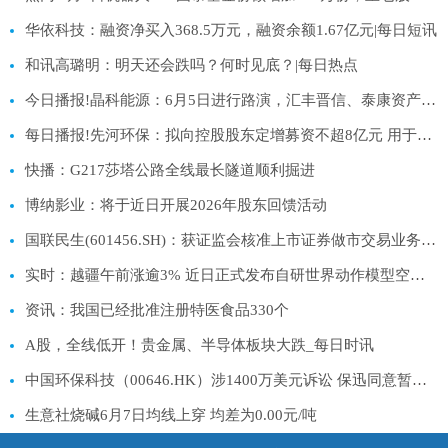
华依科技：融资净买入368.5万元，融资余额1.67亿元|每日短讯
和讯高璐明：明天还会跌吗？何时见底？|每日热点
今日播报!晶科能源：6月5日进行路演，汇丰晋信、泰康资产等多家机构参与
每日播报!先河环保：拟向控股股东定增募资不超8亿元 用于补充流动资金
快播：G217莎塔公路全线最长隧道顺利掘进
博纳影业：将于近日开展2026年股东回馈活动
国联民生(601456.SH)：获证监会核准上市证券做市交易业务资格
实时：越疆午前涨逾3% 近日正式发布自研世界动作模型空弈DobotWAM具身大模型
资讯：我国已经批准注册特医食品330个
A股，全线低开！贵金属、半导体板块大跌_每日时讯
中国环保科技（00646.HK）涉1400万美元诉讼 保迅同意暂缓清盘呈请
生意社烧碱6月7日均线上穿 均差为0.00元/吨