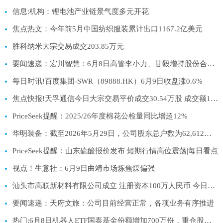
信息:机构：锂电池产业链景气度多元开花
焦点热文：今年前5月中国纺织服装累计出口1167.2亿美元
胜科纳米大宗交易成交203.85万元
要闻速递：宏川智慧：6月8日高管李小力、甘毅增持股份合计53.87万股
每日时讯!百度集团-SWR（89888.HK）6月9日收盘涨0.6%
焦点快报!天孚通信今日大宗交易平价成交30.54万股 成交额1.36亿元
PriceSeek提醒：2025/26年度棉花公检量同比增超12%
华明装备：截至2026年5月29日，公司股东总户数为62,612户-当前热门
PriceSeek提醒：山东硫酸报价发布 短期行情高位震荡|每日看点
视点！生意社：6月9日曲靖市场炼焦煤偏强
汕头市高联新材料有限公司成立 注册资本100万人民币 今日热搜
要闻速递：天府文旅：公司目前经营正常，各项业务有序推进
热门:6月8日机器人ETF国泰基金份额增加700万份，重仓股科大讯飞、汇川技术、大族激光