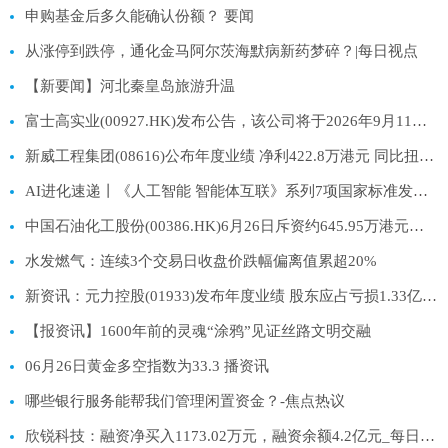
申购基金后多久能确认份额？ 要闻
从涨停到跌停，通化金马阿尔茨海默病新药梦碎？|每日视点
【新要闻】河北秦皇岛旅游升温
富士高实业(00927.HK)发布公告，该公司将于2026年9月11日派发末期股息每股0.01港元_快播
新威工程集团(08616)公布年度业绩 净利422.8万港元 同比扭亏为盈-每日聚焦
AI进化速递丨《人工智能 智能体互联》系列7项国家标准发布_今日看点
中国石油化工股份(00386.HK)6月26日斥资约645.95万港元回购158.6万股H股 聚焦
水发燃气：连续3个交易日收盘价跌幅偏离值累超20%
新资讯：元力控股(01933)发布年度业绩 股东应占亏损1.33亿元 同比扩大255.19%
【报资讯】1600年前的灵魂“涂鸦”见证丝路文明交融
06月26日黄金多空指数为33.3 播资讯
哪些银行服务能帮我们管理闲置资金？-焦点热议
欣锐科技：融资净买入1173.02万元，融资余额4.2亿元_每日讯息