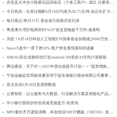
吉安县大冲乡小陈废旧品回收店（个体工商户）成立 注册资本1万人民币
今日热讯：生意社顺酐6月19日均差为38.75元/吨 由正向扩大转为缩小
每日视点!单日37只 基金发行刷新历史纪录
粤港澳大湾区电商班列“618”发送货物超千万件-速看料
消息！6月18日科创人工智能ETF国泰基金份额减少600万份，重仓股芯原股份、寒武纪、澜起科技
SpaceX盘中一度下挫10% 散户资金显现退却的迹象
XREAL联合龙旗科技打造Android XR首款AI空间计算眼镜
腾达建设：关于对＜2025年度估值提升计划＞＜“提质增效重回报”行动方案＞进行年度评估并完善的公告
宁波金融监管局核准董亚琦宁波东海银行股份有限公司董事任职资格
亚太实业6月18日龙虎榜数据
云赛智联：以云服务与大数据、行业解决方案及智能化产品等三大板块为核心业务
中小银行股权折价拍卖难觅接盘方-热资讯
MPO量价齐升逻辑清晰，科创创业50ETF鹏扬（588350）涨2.32%_当前热议