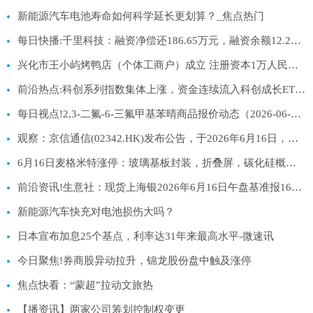
新能源汽车电池寿命如何科学延长更划算？_焦点热门
每日快播:千里科技：融资净偿还186.65万元，融资余额12.2亿元
兴化市王小屿烤鸭店（个体工商户）成立 注册资本1万人民币 每日播报
前沿热点:科创系列指数集体上涨，资金连续流入科创成长ETF易方达（588020）
每日视点!2,3-二氟-6-三氟甲基苯晴商品报价动态（2026-06-16）
观察：京信通信(02342.HK)发布公告，于2026年6月16日，该公司斥资22.67万港元回购20万股
6月16日麦格米特涨停：玻璃基板封装，折叠屏，碳化硅概念热股
前沿资讯!生意社：现货上海银2026年6月16日午盘基准报16603元/千克
新能源汽车快充对电池损伤大吗？
日本宣布加息25个基点，利率达31年来最高水平-微速讯
今日聚焦!券商股异动拉升，锦龙股份盘中触及涨停
焦点快看：“蒙超”拉动文旅热
【播资讯】两家公司筹划控制权变更