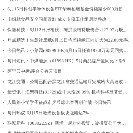
6月15日科创半导体设备ETF华泰柏瑞基金份额减少600万份，重仓股拓荆科技、华海清科、中微公司_新资讯
山姆就食品安全问题致歉 成立专项工作组启动整改
保隆科技：6月12日张祖秋、陈洪凌增持股份合计27.97万股_今日要闻
焦点精选！生意社废纸6月15日均差继续正向扩大为22.80元/吨
今日热讯：小菜园(00999.HK)6月15日耗资197.8万港元回购29.2万股
每日短讯：中煤能源（01898.HK）5月商品煤产量同比下滑9.2%至1,081万吨
阿里云中标i茅台公有云项目
龙江交通：公司已配合黑龙江省交通运输厅完成哈大高速改扩建项目纳入交通运输部“十五五”建设规划上报工作|每日讯息
最资讯丨汇聚科技(01729)盘中大涨20.09% 机构料将显著受益于中美两国AI投资浪潮
人民路小学学子征战市乒乓球比赛再创佳绩-今日快讯
每日热议!6月15日激光设备板块涨幅达7%
联泓新科（003022.SZ）新增一起对外投资，被投资公司为联泓嘉元（枣庄）管理服务有限公司-速递