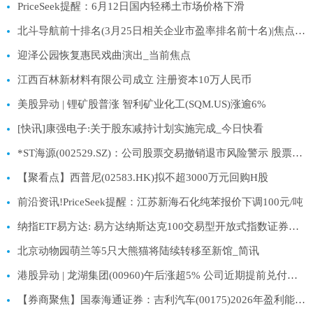
PriceSeek提醒：6月12日国内轻稀土市场价格下滑
北斗导航前十排名(3月25日相关企业市盈率排名前十名)|焦点热闻
迎泽公园恢复惠民戏曲演出_当前焦点
江西百林新材料有限公司成立 注册资本10万人民币
美股异动 | 锂矿股普涨 智利矿业化工(SQM.US)涨逾6%
[快讯]康强电子:关于股东减持计划实施完成_今日快看
*ST海源(002529.SZ)：公司股票交易撤销退市风险警示 股票停牌
【聚看点】西普尼(02583.HK)拟不超3000万元回购H股
前沿资讯!PriceSeek提醒：江苏新海石化纯苯报价下调100元/吨
纳指ETF易方达: 易方达纳斯达克100交易型开放式指数证券投资基金（QDII）二级市场交易价格溢价风险提示公告 热点聚焦
北京动物园萌兰等5只大熊猫将陆续转移至新馆_简讯
港股异动 | 龙湖集团(00960)午后涨超5% 公司近期提前兑付债券 大摩指去杠杆进展鼓舞
【券商聚焦】国泰海通证券：吉利汽车(00175)2026年盈利能力将显著提升