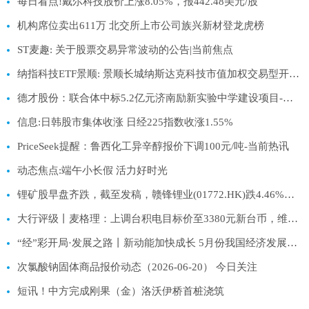
每日看点!戴尔科技股价上涨8.05%，报442.48美元/股
机构席位卖出611万 北交所上市公司族兴新材登龙虎榜
ST麦趣: 关于股票交易异常波动的公告|当前焦点
纳指科技ETF景顺: 景顺长城纳斯达克科技市值加权交易型开放式指数证券投资基金（QDII）二级市场交易价格溢价风险提示及停复牌公告|热消息
德才股份：联合体中标5.2亿元济南励新实验中学建设项目-每日速看
信息:日韩股市集体收涨 日经225指数收涨1.55%
PriceSeek提醒：鲁西化工异辛醇报价下调100元/吨-当前热讯
动态焦点:端午小长假 活力好时光
锂矿股早盘齐跌，截至发稿，赣锋锂业(01772.HK)跌4.46%，报53.5港元
大行评级丨麦格理：上调台积电目标价至3380元新台币，维持“跑赢大市”评级
“经”彩开局·发展之路丨新动能加快成长 5月份我国经济发展向新向优 _光明网
次氯酸钠固体商品报价动态（2026-06-20） 今日关注
短讯！中方完成刚果（金）洛沃伊桥首桩浇筑