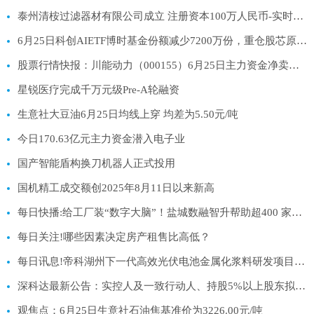
泰州清桉过滤器材有限公司成立 注册资本100万人民币-实时焦点
6月25日科创AIETF博时基金份额减少7200万份，重仓股芯原股份、寒武纪、澜起科技
股票行情快报：川能动力（000155）6月25日主力资金净卖出3589.14万元|今日热搜
星锐医疗完成千万元级Pre-A轮融资
生意社大豆油6月25日均线上穿 均差为5.50元/吨
今日170.63亿元主力资金潜入电子业
国产智能盾构换刀机器人正式投用
国机精工成交额创2025年8月11日以来新高
每日快播:给工厂装“数字大脑”！盐城数融智升帮助超400 家中小企业升级“智能制造”
每日关注!哪些因素决定房产租售比高低？
每日讯息!帝科湖州下一代高效光伏电池金属化浆料研发项目备案
深科达最新公告：实控人及一致行动人、持股5%以上股东拟合计减持不超3%股份
观焦点：6月25日生意社石油焦基准价为3226.00元/吨