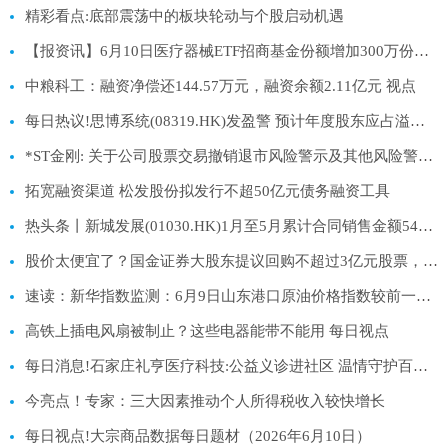
精彩看点:底部震荡中的板块轮动与个股启动机遇
【报资讯】6月10日医疗器械ETF招商基金份额增加300万份，重仓股迈瑞医疗、联影医疗、英科医疗
中粮科工：融资净偿还144.57万元，融资余额2.11亿元 视点
每日热议!思博系统(08319.HK)发盈警 预计年度股东应占溢利跌幅约70%至75%
*ST金刚: 关于公司股票交易撤销退市风险警示及其他风险警示暨股票停复牌的公告 百事通
拓宽融资渠道 松发股份拟发行不超50亿元债务融资工具
热头条丨新城发展(01030.HK)1月至5月累计合同销售金额54亿元
股价太便宜了？国金证券大股东提议回购不超过3亿元股票，券商板块左侧配置窗口已至？ 热闻
速读：新华指数监测：6月9日山东港口原油价格指数较前一工作日下跌2.64%
高铁上插电风扇被制止？这些电器能带不能用 每日视点
每日消息!石家庄礼亨医疗科技:公益义诊进社区 温情守护百姓安康
今亮点！专家：三大因素推动个人所得税收入较快增长
每日视点!大宗商品数据每日题材（2026年6月10日）​