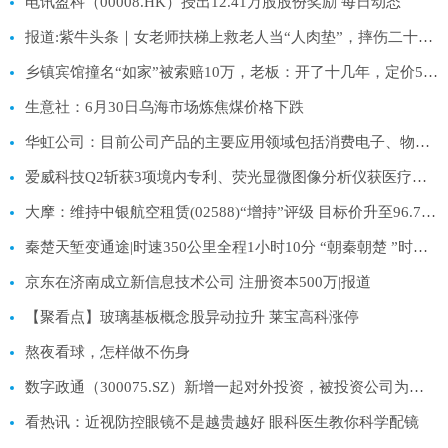
电讯盈科（00008.HK）授出12.41万股股份奖励 每日动态
报道:紫牛头条｜女老师扶梯上救老人当“人肉垫”，摔伤二十多处婉拒医药费，警方启动见义勇为申报程序
乡镇宾馆撞名“如家”被索赔10万，老板：开了十几年，定价50元一晚
生意社：6月30日乌海市场炼焦煤价格下跌
华虹公司：目前公司产品的主要应用领域包括消费电子、物联网、工业智造、新能源汽车、新一代移动通讯等 每日视讯
爱威科技Q2斩获3项境内专利、荧光显微图像分析仪获医疗器械注册证_今日热议
大摩：维持中银航空租赁(02588)“增持”评级 目标价升至96.7港元
秦楚天堑变通途|时速350公里全程1小时10分 “朝秦朝楚 ”时代到来
京东在济南成立新信息技术公司 注册资本500万|报道
【聚看点】玻璃基板概念股异动拉升 莱宝高科涨停
熬夜看球，怎样做不伤身
数字政通（300075.SZ）新增一起对外投资，被投资公司为北京政通智算科技有限公司_焦点报道
看热讯：近视防控眼镜不是越贵越好 眼科医生教你科学配镜