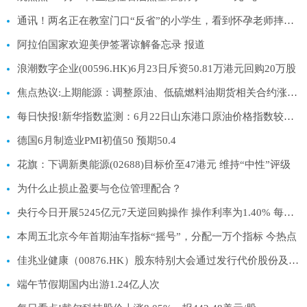
通讯！两名正在教室门口“反省”的小学生，看到怀孕老师摔倒，飞奔搀扶，事后老师买汉堡炸鸡感谢，学生：当时有点害怕，但更担心老师
阿拉伯国家欢迎美伊签署谅解备忘录 报道
浪潮数字企业(00596.HK)6月23日斥资50.81万港元回购20万股
焦点热议:上期能源：调整原油、低硫燃料油期货相关合约涨跌停板幅度和交易保证金比例
每日快报!新华指数监测：6月22日山东港口原油价格指数较前一工作日下跌2.70%
德国6月制造业PMI初值50 预期50.4
花旗：下调新奥能源(02688)目标价至47港元 维持“中性”评级
为什么止损止盈要与仓位管理配合？
央行今日开展5245亿元7天逆回购操作 操作利率为1.40% 每日热讯
本周五北京今年首期油车指标“摇号”，分配一万个指标 今热点
佳兆业健康（00876.HK）股东特别大会通过发行代价股份及股份合并决议，赞成率达99.85% 资讯
端午节假期国内出游1.24亿人次