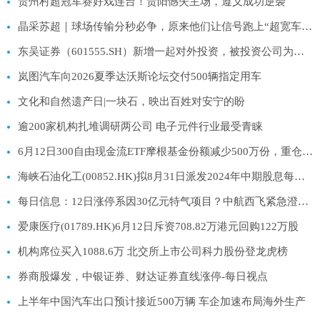
贵州村超冠军赛好戏连台！贵阳憾失主场，遵义成功逆袭
晶采苏超｜球场传输分秒必争，原来他们让信号跑上“超宽车道”！-短讯
东吴证券（601555.SH）新增一起对外投资，被投资公司为上海复深蓝软件股份有限公司 当前热门
岚图汽车向2026夏季达沃斯论坛交付500辆指定用车
文化和自然遗产日|一块石，映出百姓对安宁的盼
逾200家机构扎堆调研两公司 电子元件行业最受青睐
6月12日300自由现金流ETF摩根基金份额减少500万份，重仓股中国石油、中国移动、中国海油|热资讯
海峡石油化工(00852.HK)拟8月31日派发2024年中期股息每股0.08港元
每日信息：12日涨停系因30亿元特气项目？中航西飞紧急澄清：与北方特气自贡无股权关系
爱康医疗(01789.HK)6月12日斥资708.82万港元回购122万股
机构席位买入1088.6万 北交所上市公司科力股份登龙虎榜
券商股爆发，中银证券、财达证券直线涨停-每日视点
上半年中国汽车出口预计接近500万辆 车企加速布局海外生产