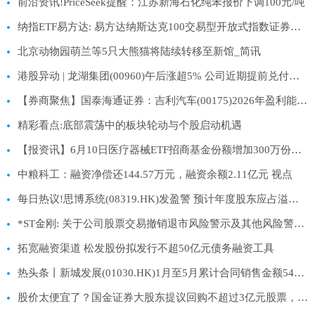
前沿资讯!PriceSeek提醒：江苏新海石化纯苯报价下调100元/吨
纳指ETF易方达: 易方达纳斯达克100交易型开放式指数证券投资基金（QDII）二级市场交易价格溢价风险提示公告 热点聚焦
北京动物园萌兰等5只大熊猫将陆续转移至新馆_简讯
港股异动 | 龙湖集团(00960)午后涨超5% 公司近期提前兑付债券 大摩指去杠杆进展鼓舞
【券商聚焦】国泰海通证券：吉利汽车(00175)2026年盈利能力将显著提升
精彩看点:底部震荡中的板块轮动与个股启动机遇
【报资讯】6月10日医疗器械ETF招商基金份额增加300万份，重仓股迈瑞医疗、联影医疗、英科医疗
中粮科工：融资净偿还144.57万元，融资余额2.11亿元 视点
每日热议!思博系统(08319.HK)发盈警 预计年度股东应占溢利跌幅约70%至75%
*ST金刚: 关于公司股票交易撤销退市风险警示及其他风险警示暨股票停复牌的公告 百事通
拓宽融资渠道 松发股份拟发行不超50亿元债务融资工具
热头条丨新城发展(01030.HK)1月至5月累计合同销售金额54亿元
股价太便宜了？国金证券大股东提议回购不超过3亿元股票，券商板块左侧配置窗口已至？ 热闻