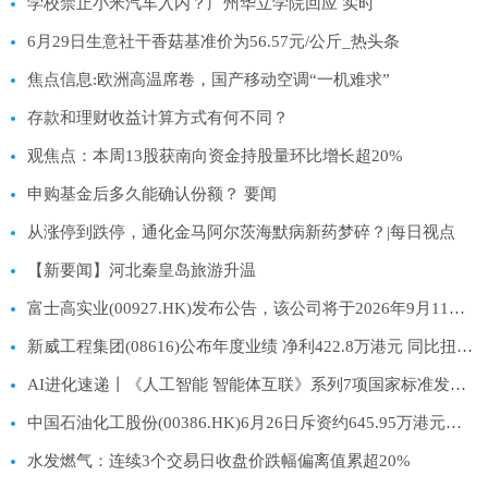
学校禁止小米汽车入内？广州华立学院回应 实时
6月29日生意社干香菇基准价为56.57元/公斤_热头条
焦点信息:欧洲高温席卷，国产移动空调“一机难求”
存款和理财收益计算方式有何不同？
观焦点：本周13股获南向资金持股量环比增长超20%
申购基金后多久能确认份额？ 要闻
从涨停到跌停，通化金马阿尔茨海默病新药梦碎？|每日视点
【新要闻】河北秦皇岛旅游升温
富士高实业(00927.HK)发布公告，该公司将于2026年9月11日派发末期股息每股0.01港元_快播
新威工程集团(08616)公布年度业绩 净利422.8万港元 同比扭亏为盈-每日聚焦
AI进化速递丨《人工智能 智能体互联》系列7项国家标准发布_今日看点
中国石油化工股份(00386.HK)6月26日斥资约645.95万港元回购158.6万股H股 聚焦
水发燃气：连续3个交易日收盘价跌幅偏离值累超20%