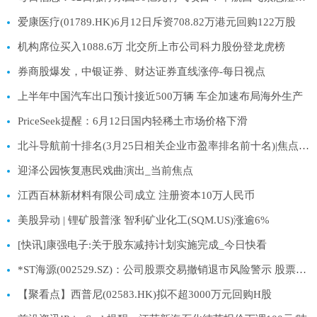
爱康医疗(01789.HK)6月12日斥资708.82万港元回购122万股
机构席位买入1088.6万 北交所上市公司科力股份登龙虎榜
券商股爆发，中银证券、财达证券直线涨停-每日视点
上半年中国汽车出口预计接近500万辆 车企加速布局海外生产
PriceSeek提醒：6月12日国内轻稀土市场价格下滑
北斗导航前十排名(3月25日相关企业市盈率排名前十名)|焦点热闻
迎泽公园恢复惠民戏曲演出_当前焦点
江西百林新材料有限公司成立 注册资本10万人民币
美股异动 | 锂矿股普涨 智利矿业化工(SQM.US)涨逾6%
[快讯]康强电子:关于股东减持计划实施完成_今日快看
*ST海源(002529.SZ)：公司股票交易撤销退市风险警示 股票停牌
【聚看点】西普尼(02583.HK)拟不超3000万元回购H股