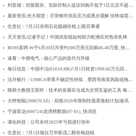
利亚德：控股股东、实际控制人提议回购不低于1亿元且不超过2亿元公司股份 每日动态
最新资讯:光大期货：尽管钢市供应压力或逐步缓解 但终端需求低迷料继续压制钢价
生意社：7月2日东明石化硫磺价格上调|百事通
天天资讯:记者手记丨中国供应链如何助力欧洲应对热浪炙烤
BOSS直聘-W于6月30日斥资约300万美元回购46.48万股_快资讯
速看：中熔电气：核心产品的迭代与升级
每日信息：中国中冶(01618.HK)7月1日耗资1999.66万元回购807.05万股A股
法兴银行：USMCA审查不确定性持续，墨西哥政策风险或拖累增长与资本支出 每日报道
陕师大教授王双怀：技术的发展应当成为文明互鉴的工具 每日视讯
大烨智能(300670.SZ)：拟推2026年限制性股票激励计划|速讯
宁波富达(600724)龙虎榜数据(07-01)_快消息
潞化科技：公司未对2025年亏损进行弥补
生意社：7月1日烟台万华新戊二醇价格趋稳