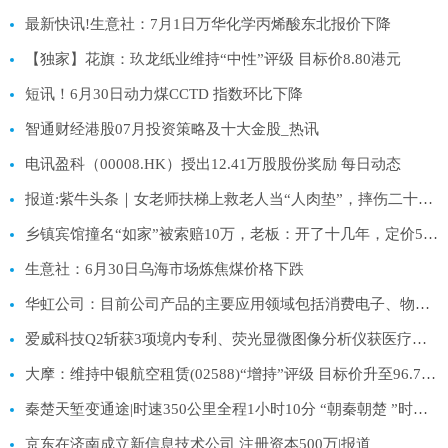
最新快讯!生意社：7月1日万华化学丙烯酸东北报价下降
【独家】花旗：玖龙纸业维持“中性”评级 目标价8.80港元
短讯！6月30日动力煤CCTD 指数环比下降
智通财经港股07月投资策略及十大金股_热讯
电讯盈科（00008.HK）授出12.41万股股份奖励 每日动态
报道:紫牛头条｜女老师扶梯上救老人当“人肉垫”，摔伤二十多处婉拒医药费，警方启动见义勇为申报程序
乡镇宾馆撞名“如家”被索赔10万，老板：开了十几年，定价50元一晚
生意社：6月30日乌海市场炼焦煤价格下跌
华虹公司：目前公司产品的主要应用领域包括消费电子、物联网、工业智造、新能源汽车、新一代移动通讯等 每日视讯
爱威科技Q2斩获3项境内专利、荧光显微图像分析仪获医疗器械注册证_今日热议
大摩：维持中银航空租赁(02588)“增持”评级 目标价升至96.7港元
秦楚天堑变通途|时速350公里全程1小时10分 “朝秦朝楚 ”时代到来
京东在济南成立新信息技术公司 注册资本500万|报道