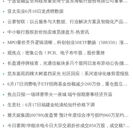
宁波金融监管局核准董亚琦宁波东海银行股份有限公司董事任职资格
亚太实业6月18日龙虎榜数据
云赛智联：以云服务与大数据、行业解决方案及智能化产品等三大板块为核心业务
中小银行股权折价拍卖难觅接盘方-热资讯
MPO量价齐升逻辑清晰，科创创业50ETF鹏扬（588350）涨2.32%_当前热议
观焦点：密集公告！PCB、电子布牛股，股价重挫
长盈通停牌核查，光通信板块多只个股同日发布异动公告|微动态
笕东嘉苑四棵大树遮挡采光 社区回应：系河道绿化修剪需报批
6月17日消费电子ETF招商基金份额减少200万份，重仓股立讯精密、寒武纪、工业富联 最资讯
焦点日报:一场球赛带火一座城 端午假期赛事经济升温
生意社：6月17日福建金纶涤纶短纤价格下调
雅天妮集团(00789)发盈警 预计年度综合净亏损约960万至约1000万港元 同比盈转亏 每日资讯
今日要闻!华能水电今日大宗交易折价成交850万股，成交额7905万元