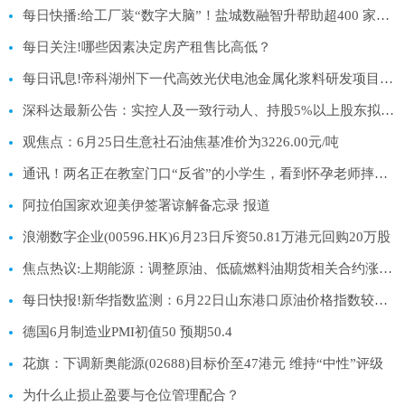
每日快播:给工厂装“数字大脑”！盐城数融智升帮助超400 家中小企业升级“智能制造”
每日关注!哪些因素决定房产租售比高低？
每日讯息!帝科湖州下一代高效光伏电池金属化浆料研发项目备案
深科达最新公告：实控人及一致行动人、持股5%以上股东拟合计减持不超3%股份
观焦点：6月25日生意社石油焦基准价为3226.00元/吨
通讯！两名正在教室门口“反省”的小学生，看到怀孕老师摔倒，飞奔搀扶，事后老师买汉堡炸鸡感谢，学生：当时有点害怕，但更担心老师
阿拉伯国家欢迎美伊签署谅解备忘录 报道
浪潮数字企业(00596.HK)6月23日斥资50.81万港元回购20万股
焦点热议:上期能源：调整原油、低硫燃料油期货相关合约涨跌停板幅度和交易保证金比例
每日快报!新华指数监测：6月22日山东港口原油价格指数较前一工作日下跌2.70%
德国6月制造业PMI初值50 预期50.4
花旗：下调新奥能源(02688)目标价至47港元 维持“中性”评级
为什么止损止盈要与仓位管理配合？