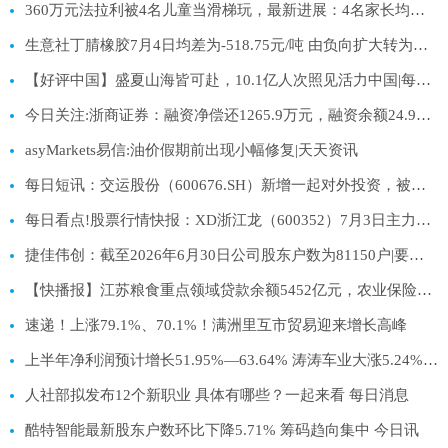
360万元法拉利被4名儿童当滑梯玩，最新进展：4名家长均已道歉，共计赔偿2万元，车主表示将不再追究责任 前沿资讯
生意社丁腈橡胶7月4日均差为-518.75元/吨 由负向扩大转为缩小
【好评中国】盛夏山海皆可赴，10.1亿人次照见活力中国|每日看点
今日关注:浙商证券：融资净偿还1265.9万元，融资余额24.98亿元
asyMarkets易信:油价假期前出现小幅修复|天天资讯
每日短讯：交运股份（600676.SH）新增一起对外投资，被投资公司为上海浦江游览集团有限公司
每日看点!股票行情快报：XD浙江龙（600352）7月3日主力资金净买入2700.56万元
捷佳伟创：截至2026年6月30日公司股东户数为81150户|要闻速递
【快播报】江苏粮食重点领域贷款余额5452亿元，农业保险提供风险保障1081亿元
速递！上涨79.1%、70.1%！满洲里互市贸易迎来增长高峰
上半年净利润预计增长51.95%—63.64% 涛涛车业大涨5.24%|快讯
人社部拟发布12个新职业 具体有哪些？一起来看 每日消息
酷特智能最新股东户数环比下降5.71% 筹码趋向集中 今日讯