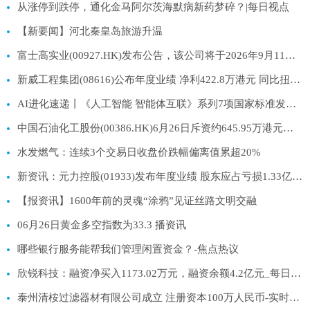
从涨停到跌停，通化金马阿尔茨海默病新药梦碎？|每日视点
【新要闻】河北秦皇岛旅游升温
富士高实业(00927.HK)发布公告，该公司将于2026年9月11日派发末期股息每股0.01港元_快播
新威工程集团(08616)公布年度业绩 净利422.8万港元 同比扭亏为盈-每日聚焦
AI进化速递丨《人工智能 智能体互联》系列7项国家标准发布_今日看点
中国石油化工股份(00386.HK)6月26日斥资约645.95万港元回购158.6万股H股 聚焦
水发燃气：连续3个交易日收盘价跌幅偏离值累超20%
新资讯：元力控股(01933)发布年度业绩 股东应占亏损1.33亿元 同比扩大255.19%
【报资讯】1600年前的灵魂“涂鸦”见证丝路文明交融
06月26日黄金多空指数为33.3 播资讯
哪些银行服务能帮我们管理闲置资金？-焦点热议
欣锐科技：融资净买入1173.02万元，融资余额4.2亿元_每日讯息
泰州清桉过滤器材有限公司成立 注册资本100万人民币-实时焦点