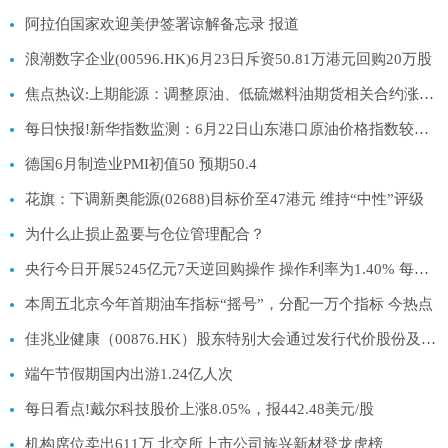
阿拉伯国家欢迎美伊签署谅解备忘录 报道
浪潮数字企业(00596.HK)6月23日斥资50.81万港元回购20万股
焦点热议:上期能源：调整原油、低硫燃料油期货相关合约涨跌停板幅度和交易保证金比例
每日快报!新华指数监测：6月22日山东港口原油价格指数较前一工作日下跌2.70%
德国6月制造业PMI初值50 预期50.4
花旗：下调新奥能源(02688)目标价至47港元 维持“中性”评级
为什么止损止盈要与仓位管理配合？
央行今日开展5245亿元7天逆回购操作 操作利率为1.40% 每日热讯
本周五北京今年首期油车指标“摇号”，分配一万个指标 今热点
佳兆业健康（00876.HK）股东特别大会通过发行代价股份及股份合并决议，赞成率达99.85% 资讯
端午节假期国内出游1.24亿人次
每日看点!戴尔科技股价上涨8.05%，报442.48美元/股
机构席位卖出611万 北交所上市公司族兴新材登龙虎榜