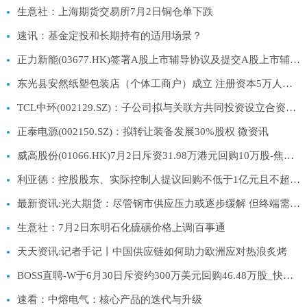
生意社：上海期货交易所7月2日铜仓单下跌
速讯：基金定投和长期持有的适用场景？
正力新能(03677.HK)签署A股上市辅导协议及提交A股上市辅导备案申请|短讯
东光县安然纸塑包装店（个体工商户）成立 注册资本5万人民币-当前热点
TCL中环(002129.SZ)：子公司拟与关联方共同投资设立合资公司
正泰电源(002150.SZ)：拟转让装备发展30%股权 微资讯
威高股份(01066.HK)7月2日斥资31.98万港元回购10万股-焦点速递
利亚德：控股股东、实际控制人提议回购不低于1亿元且不超过2亿元公司股份 每日动态
最新资讯:光大期货：尽管钢市供应压力或逐步缓解 但终端需求低迷料继续压制钢价
生意社：7月2日东明石化硫磺价格上调|百事通
天天资讯:记者手记丨中国供应链如何助力欧洲应对热浪炙烤
BOSS直聘-W于6月30日斥资约300万美元回购46.48万股_快资讯
速看：中熔电气：核心产品的迭代与升级