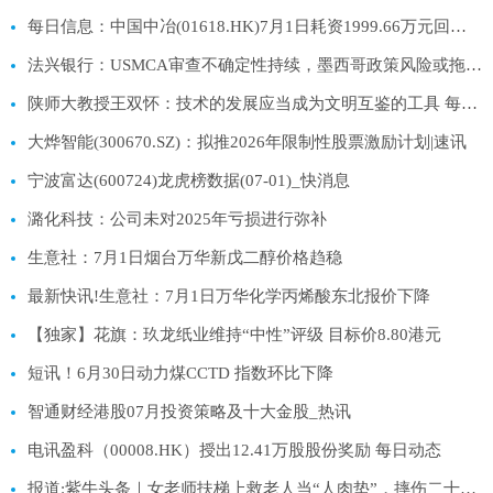
每日信息：中国中冶(01618.HK)7月1日耗资1999.66万元回购807.05万股A股
法兴银行：USMCA审查不确定性持续，墨西哥政策风险或拖累增长与资本支出 每日报道
陕师大教授王双怀：技术的发展应当成为文明互鉴的工具 每日视讯
大烨智能(300670.SZ)：拟推2026年限制性股票激励计划|速讯
宁波富达(600724)龙虎榜数据(07-01)_快消息
潞化科技：公司未对2025年亏损进行弥补
生意社：7月1日烟台万华新戊二醇价格趋稳
最新快讯!生意社：7月1日万华化学丙烯酸东北报价下降
【独家】花旗：玖龙纸业维持“中性”评级 目标价8.80港元
短讯！6月30日动力煤CCTD 指数环比下降
智通财经港股07月投资策略及十大金股_热讯
电讯盈科（00008.HK）授出12.41万股股份奖励 每日动态
报道:紫牛头条｜女老师扶梯上救老人当“人肉垫”，摔伤二十多处婉拒医药费，警方启动见义勇为申报程序