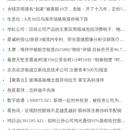
乡镇宾馆撞名“如家”被索赔10万，老板：开了十几年，定价50元一晚
生意社：6月30日乌海市场炼焦煤价格下跌
华虹公司：目前公司产品的主要应用领域包括消费电子、物联网、工业智造、新能源汽车、新一代移动通讯等 每日视讯
爱威科技Q2斩获3项境内专利、荧光显微图像分析仪获医疗器械注册证_今日热议
大摩：维持中银航空租赁(02588)“增持”评级 目标价升至96.7港元
秦楚天堑变通途|时速350公里全程1小时10分 “朝秦朝楚 ”时代到来
京东在济南成立新信息技术公司 注册资本500万|报道
【聚看点】玻璃基板概念股异动拉升 莱宝高科涨停
熬夜看球，怎样做不伤身
数字政通（300075.SZ）新增一起对外投资，被投资公司为北京政通智算科技有限公司_焦点报道
看热讯：近视防控眼镜不是越贵越好 眼科医生教你科学配镜
鸿日达(301285.SZ)：拟转让孙公司鸿光通信92%股权给控股股东