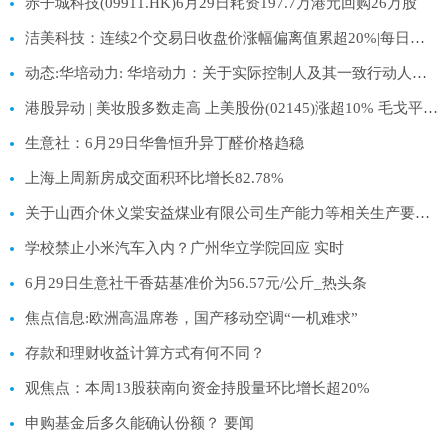
赤子城科技(09911.HK)6月29日耗资197.7万港元回购26万股
洁美科技：连续2个交易日收盘价涨幅偏离值累超20%|每日热闻
动态:华培动力: 华培动力：关于实际控制人及其一致行动人部分股份补充质押的公告
港股异动 | 美妆股多数走高 上美股份(02145)涨超10% 毛戈平(01318)涨超7%
生意社：6月29日华鲁恒升异丁醛价格趋稳
上海上周新房成交面积环比增长82.78%
关于山西介休义棠安益煤业有限公司生产能力等相关生产要素信息的公告-焦点热文
学校禁止小米汽车入内？广州华立学院回应 实时
6月29日生意社干香菇基准价为56.57元/公斤_热头条
焦点信息:欧洲高温席卷，国产移动空调“一机难求”
存款和理财收益计算方式有何不同？
观焦点：本周13股获南向资金持股量环比增长超20%
申购基金后多久能确认份额？ 要闻