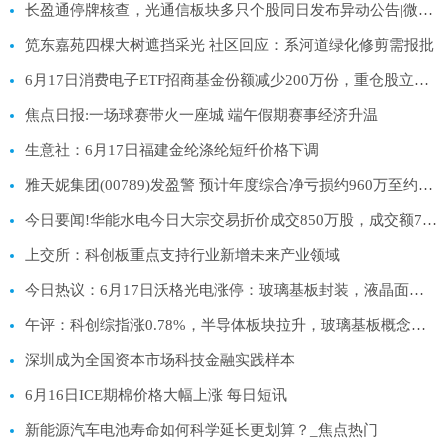
长盈通停牌核查，光通信板块多只个股同日发布异动公告|微动态
笕东嘉苑四棵大树遮挡采光 社区回应：系河道绿化修剪需报批
6月17日消费电子ETF招商基金份额减少200万份，重仓股立讯精密、寒武纪、工业富联 最资讯
焦点日报:一场球赛带火一座城 端午假期赛事经济升温
生意社：6月17日福建金纶涤纶短纤价格下调
雅天妮集团(00789)发盈警 预计年度综合净亏损约960万至约1000万港元 同比盈转亏 每日资讯
今日要闻!华能水电今日大宗交易折价成交850万股，成交额7905万元
上交所：科创板重点支持行业新增未来产业领域
今日热议：6月17日沃格光电涨停：玻璃基板封装，液晶面板/LCD，MiniLED概念热股
午评：科创综指涨0.78%，半导体板块拉升，玻璃基板概念爆发-每日信息
深圳成为全国资本市场科技金融实践样本
6月16日ICE期棉价格大幅上涨 每日短讯
新能源汽车电池寿命如何科学延长更划算？_焦点热门