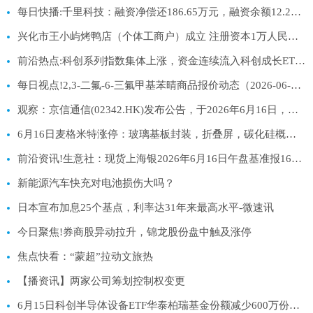
每日快播:千里科技：融资净偿还186.65万元，融资余额12.2亿元
兴化市王小屿烤鸭店（个体工商户）成立 注册资本1万人民币 每日播报
前沿热点:科创系列指数集体上涨，资金连续流入科创成长ETF易方达（588020）
每日视点!2,3-二氟-6-三氟甲基苯晴商品报价动态（2026-06-16）
观察：京信通信(02342.HK)发布公告，于2026年6月16日，该公司斥资22.67万港元回购20万股
6月16日麦格米特涨停：玻璃基板封装，折叠屏，碳化硅概念热股
前沿资讯!生意社：现货上海银2026年6月16日午盘基准报16603元/千克
新能源汽车快充对电池损伤大吗？
日本宣布加息25个基点，利率达31年来最高水平-微速讯
今日聚焦!券商股异动拉升，锦龙股份盘中触及涨停
焦点快看：“蒙超”拉动文旅热
【播资讯】两家公司筹划控制权变更
6月15日科创半导体设备ETF华泰柏瑞基金份额减少600万份，重仓股拓荆科技、华海清科、中微公司_新资讯