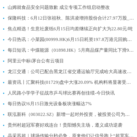
山姆就食品安全问题致歉 成立专项工作组启动整改
保隆科技：6月12日张祖秋、陈洪凌增持股份合计27.97万股_今日要闻
焦点精选！生意社废纸6月15日均差继续正向扩大为22.80元/吨
今日热讯：小菜园(00999.HK)6月15日耗资197.8万港元回购29.2万股
每日短讯：中煤能源（01898.HK）5月商品煤产量同比下滑9.2%至1,081万吨
阿里云中标i茅台公有云项目
龙江交通：公司已配合黑龙江省交通运输厅完成哈大高速改扩建项目纳入交通运输部“十五五”建设规划上报工作|每日讯息
最资讯丨汇聚科技(01729)盘中大涨20.09% 机构料将显著受益于中美两国AI投资浪潮
人民路小学学子征战市乒乓球比赛再创佳绩-今日快讯
每日热议!6月15日激光设备板块涨幅达7%
联泓新科（003022.SZ）新增一起对外投资，被投资公司为联泓嘉元（枣庄）管理服务有限公司-速递
贵州村超冠军赛好戏连台！贵阳憾失主场，遵义成功逆袭
晶采苏超｜球场传输分秒必争，原来他们让信号跑上“超宽车道”！-短讯