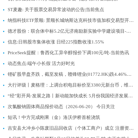
ST麦趣: 关于股票交易异常波动的公告|当前焦点
纳指科技ETF景顺: 景顺长城纳斯达克科技市值加权交易型开放式指数证券投资基金（QDII）二级市场交易价格溢价风险提示及停复牌公告|热消息
德才股份：联合体中标5.2亿元济南励新实验中学建设项目-每日速看
信息:日韩股市集体收涨 日经225指数收涨1.55%
PriceSeek提醒：鲁西化工异辛醇报价下调100元/吨-当前热讯
动态焦点:端午小长假 活力好时光
锂矿股早盘齐跌，截至发稿，赣锋锂业(01772.HK)跌4.46%，报53.5港元
大行评级丨麦格理：上调台积电目标价至3380元新台币，维持“跑赢大市”评级
“经”彩开局·发展之路丨新动能加快成长 5月份我国经济发展向新向优 _光明网
次氯酸钠固体商品报价动态（2026-06-20） 今日关注
短讯！中方完成刚果（金）洛沃伊桥首桩浇筑
吉安县大冲乡小陈废旧品回收店（个体工商户）成立 注册资本1万人民币