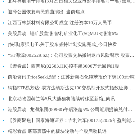
北斗导航前十排名(3月25日相关企业市盈率排名前十名)|焦点热闻
迎泽公园恢复惠民戏曲演出_当前焦点
江西百林新材料有限公司成立 注册资本10万人民币
美股异动 | 锂矿股普涨 智利矿业化工(SQM.US)涨逾6%
[快讯]康强电子:关于股东减持计划实施完成_今日快看
*ST海源(002529.SZ)：公司股票交易撤销退市风险警示 股票停牌
【聚看点】西普尼(02583.HK)拟不超3000万元回购H股
前沿资讯!PriceSeek提醒：江苏新海石化纯苯报价下调100元/吨
纳指ETF易方达: 易方达纳斯达克100交易型开放式指数证券投资基金（QDII）二级市场交易价格溢价风险提示公告 热点聚焦
北京动物园萌兰等5只大熊猫将陆续转移至新馆_简讯
港股异动 | 龙湖集团(00960)午后涨超5% 公司近期提前兑付债券 大摩指去杠杆进展鼓舞
【券商聚焦】国泰海通证券：吉利汽车(00175)2026年盈利能力将显著提升
精彩看点:底部震荡中的板块轮动与个股启动机遇