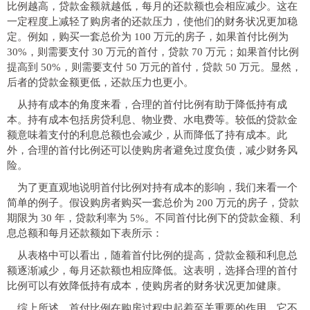
比例越高，贷款金额就越低，每月的还款额也会相应减少。这在
一定程度上减轻了购房者的还款压力，使他们的财务状况更加稳
定。例如，购买一套总价为 100 万元的房子，如果首付比例为
30%，则需要支付 30 万元的首付，贷款 70 万元；如果首付比例
提高到 50%，则需要支付 50 万元的首付，贷款 50 万元。显然，
后者的贷款金额更低，还款压力也更小。
从持有成本的角度来看，合理的首付比例有助于降低持有成
本。持有成本包括房贷利息、物业费、水电费等。较低的贷款金
额意味着支付的利息总额也会减少，从而降低了持有成本。此
外，合理的首付比例还可以使购房者避免过度负债，减少财务风
险。
为了更直观地说明首付比例对持有成本的影响，我们来看一个
简单的例子。假设购房者购买一套总价为 200 万元的房子，贷款
期限为 30 年，贷款利率为 5%。不同首付比例下的贷款金额、利
息总额和每月还款额如下表所示：
从表格中可以看出，随着首付比例的提高，贷款金额和利息总
额逐渐减少，每月还款额也相应降低。这表明，选择合理的首付
比例可以有效降低持有成本，使购房者的财务状况更加健康。
综上所述，首付比例在购房过程中起着至关重要的作用。它不