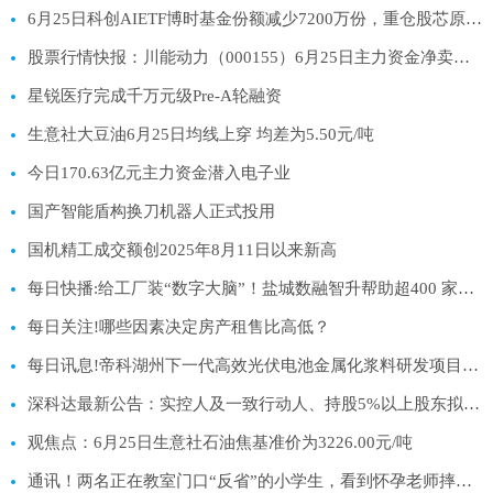
6月25日科创AIETF博时基金份额减少7200万份，重仓股芯原股份、寒武纪、澜起科技
股票行情快报：川能动力（000155）6月25日主力资金净卖出3589.14万元|今日热搜
星锐医疗完成千万元级Pre-A轮融资
生意社大豆油6月25日均线上穿 均差为5.50元/吨
今日170.63亿元主力资金潜入电子业
国产智能盾构换刀机器人正式投用
国机精工成交额创2025年8月11日以来新高
每日快播:给工厂装“数字大脑”！盐城数融智升帮助超400 家中小企业升级“智能制造”
每日关注!哪些因素决定房产租售比高低？
每日讯息!帝科湖州下一代高效光伏电池金属化浆料研发项目备案
深科达最新公告：实控人及一致行动人、持股5%以上股东拟合计减持不超3%股份
观焦点：6月25日生意社石油焦基准价为3226.00元/吨
通讯！两名正在教室门口“反省”的小学生，看到怀孕老师摔倒，飞奔搀扶，事后老师买汉堡炸鸡感谢，学生：当时有点害怕，但更担心老师