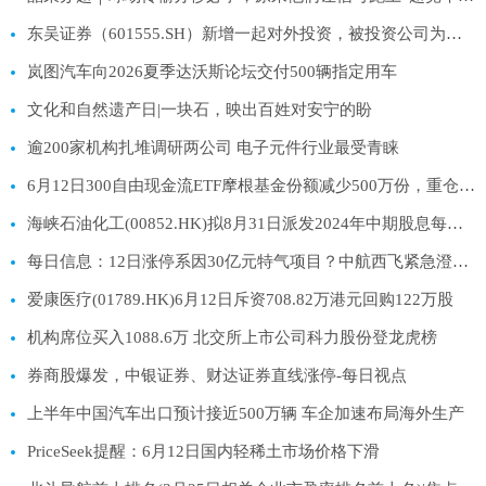
东吴证券（601555.SH）新增一起对外投资，被投资公司为上海复深蓝软件股份有限公司 当前热门
岚图汽车向2026夏季达沃斯论坛交付500辆指定用车
文化和自然遗产日|一块石，映出百姓对安宁的盼
逾200家机构扎堆调研两公司 电子元件行业最受青睐
6月12日300自由现金流ETF摩根基金份额减少500万份，重仓股中国石油、中国移动、中国海油|热资讯
海峡石油化工(00852.HK)拟8月31日派发2024年中期股息每股0.08港元
每日信息：12日涨停系因30亿元特气项目？中航西飞紧急澄清：与北方特气自贡无股权关系
爱康医疗(01789.HK)6月12日斥资708.82万港元回购122万股
机构席位买入1088.6万 北交所上市公司科力股份登龙虎榜
券商股爆发，中银证券、财达证券直线涨停-每日视点
上半年中国汽车出口预计接近500万辆 车企加速布局海外生产
PriceSeek提醒：6月12日国内轻稀土市场价格下滑