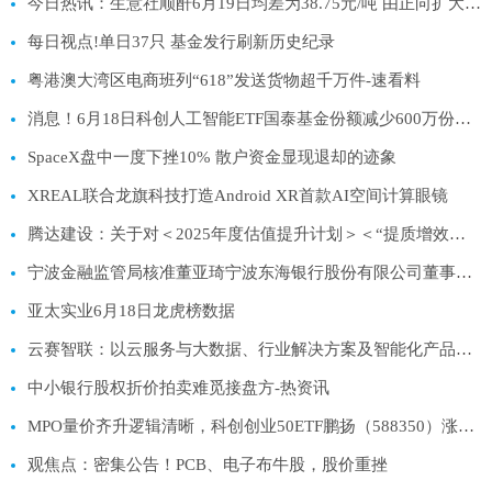
今日热讯：生意社顺酐6月19日均差为38.75元/吨 由正向扩大转为缩小
每日视点!单日37只 基金发行刷新历史纪录
粤港澳大湾区电商班列“618”发送货物超千万件-速看料
消息！6月18日科创人工智能ETF国泰基金份额减少600万份，重仓股芯原股份、寒武纪、澜起科技
SpaceX盘中一度下挫10% 散户资金显现退却的迹象
XREAL联合龙旗科技打造Android XR首款AI空间计算眼镜
腾达建设：关于对＜2025年度估值提升计划＞＜“提质增效重回报”行动方案＞进行年度评估并完善的公告
宁波金融监管局核准董亚琦宁波东海银行股份有限公司董事任职资格
亚太实业6月18日龙虎榜数据
云赛智联：以云服务与大数据、行业解决方案及智能化产品等三大板块为核心业务
中小银行股权折价拍卖难觅接盘方-热资讯
MPO量价齐升逻辑清晰，科创创业50ETF鹏扬（588350）涨2.32%_当前热议
观焦点：密集公告！PCB、电子布牛股，股价重挫