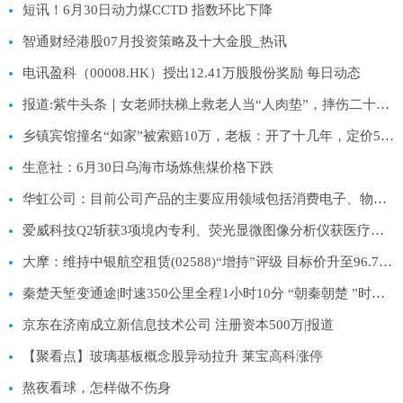
短讯！6月30日动力煤CCTD 指数环比下降
智通财经港股07月投资策略及十大金股_热讯
电讯盈科（00008.HK）授出12.41万股股份奖励 每日动态
报道:紫牛头条｜女老师扶梯上救老人当“人肉垫”，摔伤二十多处婉拒医药费，警方启动见义勇为申报程序
乡镇宾馆撞名“如家”被索赔10万，老板：开了十几年，定价50元一晚
生意社：6月30日乌海市场炼焦煤价格下跌
华虹公司：目前公司产品的主要应用领域包括消费电子、物联网、工业智造、新能源汽车、新一代移动通讯等 每日视讯
爱威科技Q2斩获3项境内专利、荧光显微图像分析仪获医疗器械注册证_今日热议
大摩：维持中银航空租赁(02588)“增持”评级 目标价升至96.7港元
秦楚天堑变通途|时速350公里全程1小时10分 “朝秦朝楚 ”时代到来
京东在济南成立新信息技术公司 注册资本500万|报道
【聚看点】玻璃基板概念股异动拉升 莱宝高科涨停
熬夜看球，怎样做不伤身