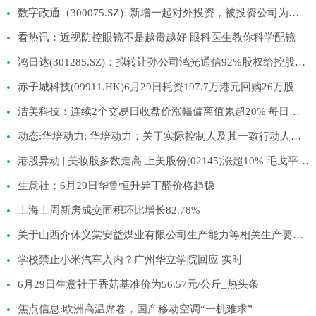
数字政通（300075.SZ）新增一起对外投资，被投资公司为北京政通智算科技有限公司_焦点报道
看热讯：近视防控眼镜不是越贵越好 眼科医生教你科学配镜
鸿日达(301285.SZ)：拟转让孙公司鸿光通信92%股权给控股股东
赤子城科技(09911.HK)6月29日耗资197.7万港元回购26万股
洁美科技：连续2个交易日收盘价涨幅偏离值累超20%|每日热闻
动态:华培动力: 华培动力：关于实际控制人及其一致行动人部分股份补充质押的公告
港股异动 | 美妆股多数走高 上美股份(02145)涨超10% 毛戈平(01318)涨超7%
生意社：6月29日华鲁恒升异丁醛价格趋稳
上海上周新房成交面积环比增长82.78%
关于山西介休义棠安益煤业有限公司生产能力等相关生产要素信息的公告-焦点热文
学校禁止小米汽车入内？广州华立学院回应 实时
6月29日生意社干香菇基准价为56.57元/公斤_热头条
焦点信息:欧洲高温席卷，国产移动空调“一机难求”