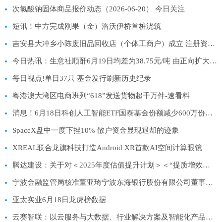
次氯酸钠固体商品报价动态（2026-06-20） 今日关注
短讯！中方完成刚果（金）洛沃伊桥首桩浇筑
吉安县大冲乡小陈废旧品回收店（个体工商户）成立 注册资本1万人民币
今日热讯：生意社顺酐6月19日均差为38.75元/吨 由正向扩大转为缩小
每日视点!单日37只 基金发行刷新历史纪录
粤港澳大湾区电商班列“618”发送货物超千万件-速看料
消息！6月18日科创人工智能ETF国泰基金份额减少600万份，重仓股芯原股份、寒武纪、澜起科技
SpaceX盘中一度下挫10% 散户资金显现退却的迹象
XREAL联合龙旗科技打造Android XR首款AI空间计算眼镜
腾达建设：关于对＜2025年度估值提升计划＞＜“提质增效重回报”行动方案＞进行年度评估并完善的公告
宁波金融监管局核准董亚琦宁波东海银行股份有限公司董事任职资格
亚太实业6月18日龙虎榜数据
云赛智联：以云服务与大数据、行业解决方案及智能化产品等三大板块为核心业务