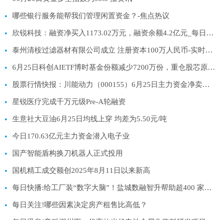
哪些银行服务能帮我们管理闲置资金？-焦点热议
欣锐科技：融资净买入1173.02万元，融资余额4.2亿元_每日讯息
泰州清桉过滤器材有限公司成立 注册资本100万人民币-实时焦点
6月25日科创AIETF博时基金份额减少7200万份，重仓股芯原股份、寒武纪、澜起科技
股票行情快报：川能动力（000155）6月25日主力资金净卖出3589.14万元|今日热搜
星锐医疗完成千万元级Pre-A轮融资
生意社大豆油6月25日均线上穿 均差为5.50元/吨
今日170.63亿元主力资金潜入电子业
国产智能盾构换刀机器人正式投用
国机精工成交额创2025年8月11日以来新高
每日快播:给工厂装“数字大脑”！盐城数融智升帮助超400 家中小企业升级“智能制造”
每日关注!哪些因素决定房产租售比高低？