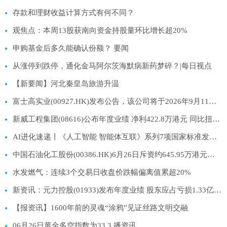
存款和理财收益计算方式有何不同？
观焦点：本周13股获南向资金持股量环比增长超20%
申购基金后多久能确认份额？ 要闻
从涨停到跌停，通化金马阿尔茨海默病新药梦碎？|每日视点
【新要闻】河北秦皇岛旅游升温
富士高实业(00927.HK)发布公告，该公司将于2026年9月11日派发末期股息每股0.01港元_快播
新威工程集团(08616)公布年度业绩 净利422.8万港元 同比扭亏为盈-每日聚焦
AI进化速递丨《人工智能 智能体互联》系列7项国家标准发布_今日看点
中国石油化工股份(00386.HK)6月26日斥资约645.95万港元回购158.6万股H股 聚焦
水发燃气：连续3个交易日收盘价跌幅偏离值累超20%
新资讯：元力控股(01933)发布年度业绩 股东应占亏损1.33亿元 同比扩大255.19%
【报资讯】1600年前的灵魂“涂鸦”见证丝路文明交融
06月26日黄金多空指数为33.3 播资讯