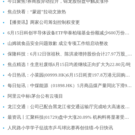
今日聚焦!券商股异动拉升，锦龙股份盘中触及涨停
焦点快看：“蒙超”拉动文旅热
【播资讯】两家公司筹划控制权变更
6月15日科创半导体设备ETF华泰柏瑞基金份额减少600万份，重仓股拓荆科技、华海清科、中微公司_新资讯
山姆就食品安全问题致歉 成立专项工作组启动整改
保隆科技：6月12日张祖秋、陈洪凌增持股份合计27.97万股_今日要闻
焦点精选！生意社废纸6月15日均差继续正向扩大为22.80元/吨
今日热讯：小菜园(00999.HK)6月15日耗资197.8万港元回购29.2万股
每日短讯：中煤能源（01898.HK）5月商品煤产量同比下滑9.2%至1,081万吨
阿里云中标i茅台公有云项目
龙江交通：公司已配合黑龙江省交通运输厅完成哈大高速改扩建项目纳入交通运输部“十五五”建设规划上报工作|每日讯息
最资讯丨汇聚科技(01729)盘中大涨20.09% 机构料将显著受益于中美两国AI投资浪潮
人民路小学学子征战市乒乓球比赛再创佳绩-今日快讯