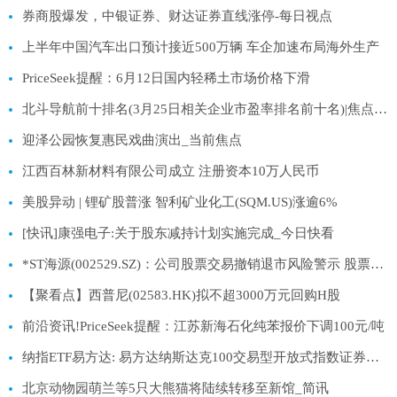
券商股爆发，中银证券、财达证券直线涨停-每日视点
上半年中国汽车出口预计接近500万辆 车企加速布局海外生产
PriceSeek提醒：6月12日国内轻稀土市场价格下滑
北斗导航前十排名(3月25日相关企业市盈率排名前十名)|焦点热闻
迎泽公园恢复惠民戏曲演出_当前焦点
江西百林新材料有限公司成立 注册资本10万人民币
美股异动 | 锂矿股普涨 智利矿业化工(SQM.US)涨逾6%
[快讯]康强电子:关于股东减持计划实施完成_今日快看
*ST海源(002529.SZ)：公司股票交易撤销退市风险警示 股票停牌
【聚看点】西普尼(02583.HK)拟不超3000万元回购H股
前沿资讯!PriceSeek提醒：江苏新海石化纯苯报价下调100元/吨
纳指ETF易方达: 易方达纳斯达克100交易型开放式指数证券投资基金（QDII）二级市场交易价格溢价风险提示公告 热点聚焦
北京动物园萌兰等5只大熊猫将陆续转移至新馆_简讯