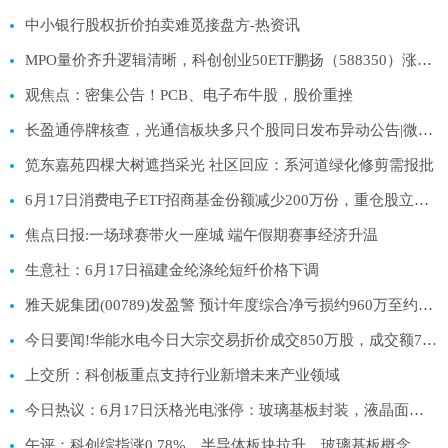
中小银行股权折价拍卖难觅接盘方-热资讯
MPO量价齐升逻辑清晰，科创创业50ETF鹏扬（588350）涨2.32%_当前热议
观焦点：密集公告！PCB、电子布牛股，股价重挫
长盈通停牌核查，光通信板块多只个股同日发布异动公告|微动态
笕东嘉苑四棵大树遮挡采光 社区回应：系河道绿化修剪需报批
6月17日消费电子ETF招商基金份额减少200万份，重仓股立讯精密、寒武纪、工业富联 最资讯
焦点日报:一场球赛带火一座城 端午假期赛事经济升温
生意社：6月17日福建金纶涤纶短纤价格下调
雅天妮集团(00789)发盈警 预计年度综合净亏损约960万至约1000万港元 同比盈转亏 每日资讯
今日要闻!华能水电今日大宗交易折价成交850万股，成交额7905万元
上交所：科创板重点支持行业新增未来产业领域
今日热议：6月17日沃格光电涨停：玻璃基板封装，液晶面板/LCD，MiniLED概念热股
午评：科创综指涨0.78%，半导体板块拉升，玻璃基板概念爆发-每日信息