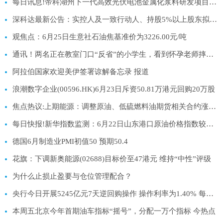
每日讯息!帝科湖州下一代高效光伏电池金属化浆料研发项目备案
深科达最新公告：实控人及一致行动人、持股5%以上股东拟合计减持不超3%股份
观焦点：6月25日生意社石油焦基准价为3226.00元/吨
通讯！两名正在教室门口“反省”的小学生，看到怀孕老师摔倒，飞奔搀扶，事后老师买汉堡炸鸡感谢，学生：当时有点害怕，但更担心老师
阿拉伯国家欢迎美伊签署谅解备忘录 报道
浪潮数字企业(00596.HK)6月23日斥资50.81万港元回购20万股
焦点热议:上期能源：调整原油、低硫燃料油期货相关合约涨跌停板幅度和交易保证金比例
每日快报!新华指数监测：6月22日山东港口原油价格指数较前一工作日下跌2.70%
德国6月制造业PMI初值50 预期50.4
花旗：下调新奥能源(02688)目标价至47港元 维持“中性”评级
为什么止损止盈要与仓位管理配合？
央行今日开展5245亿元7天逆回购操作 操作利率为1.40% 每日热讯
本周五北京今年首期油车指标“摇号”，分配一万个指标 今热点