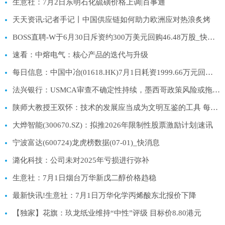
生意社：7月2日东明石化硫磺价格上调|百事通
天天资讯:记者手记丨中国供应链如何助力欧洲应对热浪炙烤
BOSS直聘-W于6月30日斥资约300万美元回购46.48万股_快资讯
速看：中熔电气：核心产品的迭代与升级
每日信息：中国中冶(01618.HK)7月1日耗资1999.66万元回购807.05万股A股
法兴银行：USMCA审查不确定性持续，墨西哥政策风险或拖累增长与资本支出 每日报道
陕师大教授王双怀：技术的发展应当成为文明互鉴的工具 每日视讯
大烨智能(300670.SZ)：拟推2026年限制性股票激励计划|速讯
宁波富达(600724)龙虎榜数据(07-01)_快消息
潞化科技：公司未对2025年亏损进行弥补
生意社：7月1日烟台万华新戊二醇价格趋稳
最新快讯!生意社：7月1日万华化学丙烯酸东北报价下降
【独家】花旗：玖龙纸业维持“中性”评级 目标价8.80港元