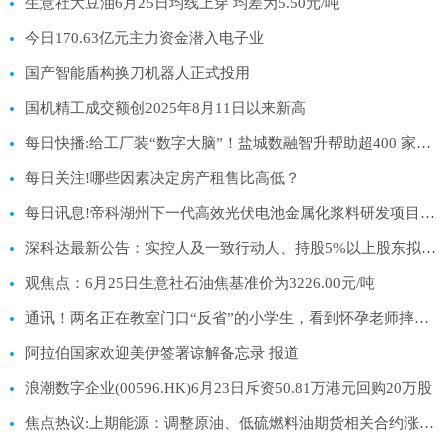
生意社大豆油6月25日均线上穿 均差为5.50元/吨
今日170.63亿元主力资金潜入电子业
国产智能盾构换刀机器人正式投用
国机精工成交额创2025年8月11日以来新高
每日快播:给工厂装“数字大脑”！盐城数融智升帮助超400 家中小企业升级“智能制造”
每日关注!哪些因素决定房产租售比高低？
每日讯息!帝科湖州下一代高效光伏电池金属化浆料研发项目备案
深科达最新公告：实控人及一致行动人、持股5%以上股东拟合计减持不超3%股份
观焦点：6月25日生意社石油焦基准价为3226.00元/吨
通讯！两名正在教室门口“反省”的小学生，看到怀孕老师摔倒，飞奔搀扶，事后老师买汉堡炸鸡感谢，学生：当时有点害怕，但更担心老师
阿拉伯国家欢迎美伊签署谅解备忘录 报道
浪潮数字企业(00596.HK)6月23日斥资50.81万港元回购20万股
焦点热议:上期能源：调整原油、低硫燃料油期货相关合约涨跌停板幅度和交易保证金比例