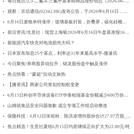
每日视点!2,3-二氟-6-三氟甲基苯晴商品报价动态（2026-06-16）
观察：京信通信(02342.HK)发布公告，于2026年6月16日，该公司斥资22.67万港元回购20万股
6月16日麦格米特涨停：玻璃基板封装，折叠屏，碳化硅概念热股
前沿资讯!生意社：现货上海银2026年6月16日午盘基准报16603元/千克
新能源汽车快充对电池损伤大吗？
日本宣布加息25个基点，利率达31年来最高水平-微速讯
今日聚焦!券商股异动拉升，锦龙股份盘中触及涨停
焦点快看：“蒙超”拉动文旅热
【播资讯】两家公司筹划控制权变更
6月15日科创半导体设备ETF华泰柏瑞基金份额减少600万份，重仓股拓荆科技、华海清科、中微公司_新资讯
山姆就食品安全问题致歉 成立专项工作组启动整改
保隆科技：6月12日张祖秋、陈洪凌增持股份合计27.97万股_今日要闻
焦点精选！生意社废纸6月15日均差继续正向扩大为22.80元/吨