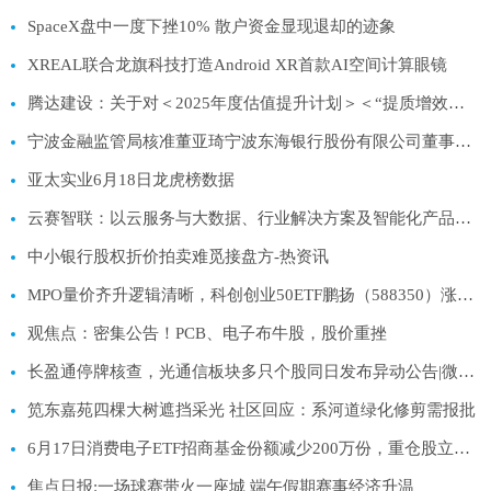
SpaceX盘中一度下挫10% 散户资金显现退却的迹象
XREAL联合龙旗科技打造Android XR首款AI空间计算眼镜
腾达建设：关于对＜2025年度估值提升计划＞＜“提质增效重回报”行动方案＞进行年度评估并完善的公告
宁波金融监管局核准董亚琦宁波东海银行股份有限公司董事任职资格
亚太实业6月18日龙虎榜数据
云赛智联：以云服务与大数据、行业解决方案及智能化产品等三大板块为核心业务
中小银行股权折价拍卖难觅接盘方-热资讯
MPO量价齐升逻辑清晰，科创创业50ETF鹏扬（588350）涨2.32%_当前热议
观焦点：密集公告！PCB、电子布牛股，股价重挫
长盈通停牌核查，光通信板块多只个股同日发布异动公告|微动态
笕东嘉苑四棵大树遮挡采光 社区回应：系河道绿化修剪需报批
6月17日消费电子ETF招商基金份额减少200万份，重仓股立讯精密、寒武纪、工业富联 最资讯
焦点日报:一场球赛带火一座城 端午假期赛事经济升温