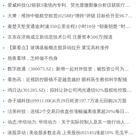
爱威科技Q2斩获3项境内专利、荧光显微图像分析仪获医疗器械注册证_今日热议
大摩：维持中银航空租赁(02588)“增持”评级 目标价升至96.7港元
秦楚天堑变通途|时速350公里全程1小时10分 “朝秦朝楚 ”时代到来
京东在济南成立新信息技术公司 注册资本500万|报道
【聚看点】玻璃基板概念股异动拉升 莱宝高科涨停
熬夜看球，怎样做不伤身
数字政通（300075.SZ）新增一起对外投资，被投资公司为北京政通智算科技有限公司_焦点报道
看热讯：近视防控眼镜不是越贵越好 眼科医生教你科学配镜
鸿日达(301285.SZ)：拟转让孙公司鸿光通信92%股权给控股股东
赤子城科技(09911.HK)6月29日耗资197.7万港元回购26万股
洁美科技：连续2个交易日收盘价涨幅偏离值累超20%|每日热闻
动态:华培动力: 华培动力：关于实际控制人及其一致行动人部分股份补充质押的公告
港股异动 | 美妆股多数走高 上美股份(02145)涨超10% 毛戈平(01318)涨超7%