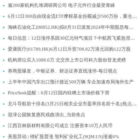
逾200家机构扎堆调研两公司 电子元件行业最受青睐
6月12日300自由现金流ETF摩根基金份额减少500万份，重仓股中国石油、中国移动、中国海油|热资讯
海峡石油化工(00852.HK)拟8月31日派发2024年中期股息每股0.08港元
每日信息：12日涨停系因30亿元特气项目？中航西飞紧急澄清：与北方特气自贡无股权关系
爱康医疗(01789.HK)6月12日斥资708.82万港元回购122万股
机构席位买入1088.6万 北交所上市公司科力股份登龙虎榜
券商股爆发，中银证券、财达证券直线涨停-每日视点
上半年中国汽车出口预计接近500万辆 车企加速布局海外生产
PriceSeek提醒：6月12日国内轻稀土市场价格下滑
北斗导航前十排名(3月25日相关企业市盈率排名前十名)|焦点热闻
迎泽公园恢复惠民戏曲演出_当前焦点
江西百林新材料有限公司成立 注册资本10万人民币
美股异动 | 锂矿股普涨 智利矿业化工(SQM.US)涨逾6%