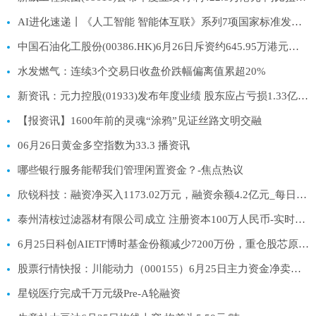
AI进化速递丨《人工智能 智能体互联》系列7项国家标准发布_今日看点
中国石油化工股份(00386.HK)6月26日斥资约645.95万港元回购158.6万股H股 聚焦
水发燃气：连续3个交易日收盘价跌幅偏离值累超20%
新资讯：元力控股(01933)发布年度业绩 股东应占亏损1.33亿元 同比扩大255.19%
【报资讯】1600年前的灵魂“涂鸦”见证丝路文明交融
06月26日黄金多空指数为33.3 播资讯
哪些银行服务能帮我们管理闲置资金？-焦点热议
欣锐科技：融资净买入1173.02万元，融资余额4.2亿元_每日讯息
泰州清桉过滤器材有限公司成立 注册资本100万人民币-实时焦点
6月25日科创AIETF博时基金份额减少7200万份，重仓股芯原股份、寒武纪、澜起科技
股票行情快报：川能动力（000155）6月25日主力资金净卖出3589.14万元|今日热搜
星锐医疗完成千万元级Pre-A轮融资