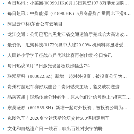
今日热讯：小菜园(00999.HK)6月15日耗资197.8万港元回购29.2万股
每日短讯：中煤能源（01898.HK）5月商品煤产量同比下滑9.2%至1,081万吨
阿里云中标i茅台公有云项目
龙江交通：公司已配合黑龙江省交通运输厅完成哈大高速改扩建项目纳入交通运输部“十五五”建设规划上报工作|每日讯息
最资讯丨汇聚科技(01729)盘中大涨20.09% 机构料将显著受益于中美两国AI投资浪潮
人民路小学学子征战市乒乓球比赛再创佳绩-今日快讯
每日热议!6月15日激光设备板块涨幅达7%
联泓新科（003022.SZ）新增一起对外投资，被投资公司为联泓嘉元（枣庄）管理服务有限公司-速递
贵州村超冠军赛好戏连台！贵阳憾失主场，遵义成功逆袭
晶采苏超｜球场传输分秒必争，原来他们让信号跑上“超宽车道”！-短讯
东吴证券（601555.SH）新增一起对外投资，被投资公司为上海复深蓝软件股份有限公司 当前热门
岚图汽车向2026夏季达沃斯论坛交付500辆指定用车
文化和自然遗产日|一块石，映出百姓对安宁的盼