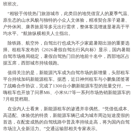
班班次。
“相较于传统热门旅游城市，此类目的地凭借宜人的夏季气温、
原生态的山水风貌与独特的小众人文体验，精准契合亲子避暑、
户外休闲、康养旅居等多元出行需求，整体客流增速显著高于平
均水平。”航旅纵横相关人士指出。
除铁路、航空外，自驾出行也成为不少家庭暑期出游的重要选
择。租租车发布的《2026暑假自驾出行风向标》显示，国内暑期
自驾市场格局稳定，暑假自驾热门目的地前十名中，西部地区占
据五席，西部城市持续领跑。
值得关注的是，新能源汽车成为自驾市场的新增量，头部租车
平台持续加码新能源租车。据悉，近日神州租车与小鹏集团签署
了战略合作协议，完成了1300台小鹏新能源车型的批量交付。一
嗨租车也开放了问界M6、小米SU7等一系列市场热销新能源车的
7月租赁档期。
在业内人士看来，新能源租车的渗透并非偶然。“凭借低成本、
高适配、体验优的特质，新能源车辆已成为城市周边短途度假的
首选，在配套成熟的自驾线路中普及率持续走高，将为国内自驾
市场注入全新活力。”交通运输部相关专家表示。