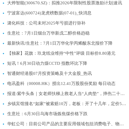
大烨智能(300670.SZ)：拟推2026年限制性股票激励计划|速讯
宁波富达(600724)龙虎榜数据(07-01)_快消息
潞化科技：公司未对2025年亏损进行弥补
生意社：7月1日烟台万华新戊二醇价格趋稳
最新快讯!生意社：7月1日万华化学丙烯酸东北报价下降
【独家】花旗：玖龙纸业维持“中性”评级 目标价8.80港元
短讯！6月30日动力煤CCTD 指数环比下降
智通财经港股07月投资策略及十大金股_热讯
电讯盈科（00008.HK）授出12.41万股股份奖励 每日动态
报道:紫牛头条｜女老师扶梯上救老人当“人肉垫”，摔伤二十多处婉拒医药费，警方启动见义勇为申报程序
乡镇宾馆撞名“如家”被索赔10万，老板：开了十几年，定价50元一晚
生意社：6月30日乌海市场炼焦煤价格下跌
华虹公司：目前公司产品的主要应用领域包括消费电子、物联网、工业智造、新能源汽车、新一代移动通讯等 每日视讯