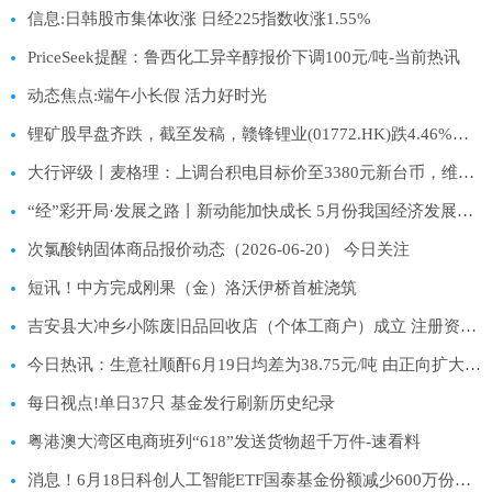
信息:日韩股市集体收涨 日经225指数收涨1.55%
PriceSeek提醒：鲁西化工异辛醇报价下调100元/吨-当前热讯
动态焦点:端午小长假 活力好时光
锂矿股早盘齐跌，截至发稿，赣锋锂业(01772.HK)跌4.46%，报53.5港元
大行评级丨麦格理：上调台积电目标价至3380元新台币，维持“跑赢大市”评级
“经”彩开局·发展之路丨新动能加快成长 5月份我国经济发展向新向优 _光明网
次氯酸钠固体商品报价动态（2026-06-20） 今日关注
短讯！中方完成刚果（金）洛沃伊桥首桩浇筑
吉安县大冲乡小陈废旧品回收店（个体工商户）成立 注册资本1万人民币
今日热讯：生意社顺酐6月19日均差为38.75元/吨 由正向扩大转为缩小
每日视点!单日37只 基金发行刷新历史纪录
粤港澳大湾区电商班列“618”发送货物超千万件-速看料
消息！6月18日科创人工智能ETF国泰基金份额减少600万份，重仓股芯原股份、寒武纪、澜起科技