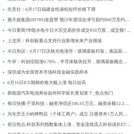
生意社：6月17日福建金纶涤纶短纤价格下调
雅天妮集团(00789)发盈警 预计年度综合净亏损约960万至约1000万港元 同比盈转亏 每日资讯
今日要闻!华能水电今日大宗交易折价成交850万股，成交额7905万元
上交所：科创板重点支持行业新增未来产业领域
今日热议：6月17日沃格光电涨停：玻璃基板封装，液晶面板/LCD，MiniLED概念热股
午评：科创综指涨0.78%，半导体板块拉升，玻璃基板概念爆发-每日信息
深圳成为全国资本市场科技金融实践样本
6月16日ICE期棉价格大幅上涨 每日短讯
新能源汽车电池寿命如何科学延长更划算？_焦点热门
每日快播:千里科技：融资净偿还186.65万元，融资余额12.2亿元
兴化市王小屿烤鸭店（个体工商户）成立 注册资本1万人民币 每日播报
前沿热点:科创系列指数集体上涨，资金连续流入科创成长ETF易方达（588020）