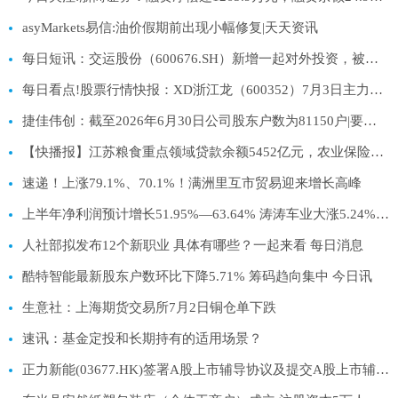
asyMarkets易信:油价假期前出现小幅修复|天天资讯
每日短讯：交运股份（600676.SH）新增一起对外投资，被投资公司为上海浦江游览集团有限公司
每日看点!股票行情快报：XD浙江龙（600352）7月3日主力资金净买入2700.56万元
捷佳伟创：截至2026年6月30日公司股东户数为81150户|要闻速递
【快播报】江苏粮食重点领域贷款余额5452亿元，农业保险提供风险保障1081亿元
速递！上涨79.1%、70.1%！满洲里互市贸易迎来增长高峰
上半年净利润预计增长51.95%—63.64% 涛涛车业大涨5.24%|快讯
人社部拟发布12个新职业 具体有哪些？一起来看 每日消息
酷特智能最新股东户数环比下降5.71% 筹码趋向集中 今日讯
生意社：上海期货交易所7月2日铜仓单下跌
速讯：基金定投和长期持有的适用场景？
正力新能(03677.HK)签署A股上市辅导协议及提交A股上市辅导备案申请|短讯