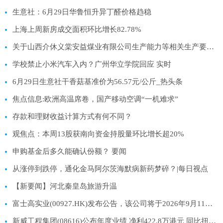
生意社：6月29日华鲁恒升异丁醛价格趋稳
上海上周新房成交面积环比增长82.78%
关于山西介休义棠安益煤业有限公司生产能力等相关生产要素信息的公告-焦点热文
学校禁止小米汽车入内？广州华立学院回应 实时
6月29日生意社干香菇基准价为56.57元/公斤_热头条
焦点信息:欧洲高温席卷，国产移动空调“一机难求”
存款和理财收益计算方式有何不同？
观焦点：本周13股获南向资金持股量环比增长超20%
申购基金后多久能确认份额？ 要闻
从涨停到跌停，通化金马阿尔茨海默病新药梦碎？|每日视点
【新要闻】河北秦皇岛旅游升温
富士高实业(00927.HK)发布公告，该公司将于2026年9月11日派发末期股息每股0.01港元_快播
新威工程集团(08616)公布年度业绩 净利422.8万港元 同比扭亏为盈-每日聚焦