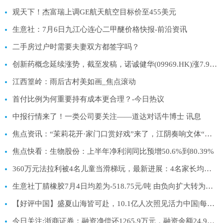
观天下！杰富瑞上调GE航天航空目标价至455美元
生意社：7月6日九江心连心二甲醚价格快报-前沿资讯
二手房过户时需要夫妻双方都签字吗？
创新药概念延续涨势，截至发稿，诺诚健华(09969.HK)涨7.95%，报14.12港元
江西篁岭：雨后古村美如画_焦点滚动
首付比例为何重要持有成本更合理？-今日热议
中报行情来了！一类公司要关注——道达对话牛博士 讯息
焦点资讯：“茉莉花开·家门口赏好戏”来了，江阴奏响文体“二重奏”
焦点快看：生物股份：上半年净利润同比预增50.6%到80.39%
360万元法拉利被4名儿童当滑梯玩，最新进展：4名家长均已道歉，共计赔偿2万元，车主表示将不再追究责任 前沿资讯
生意社丁腈橡胶7月4日均差为-518.75元/吨 由负向扩大转为缩小
【好评中国】盛夏山海皆可赴，10.1亿人次照见活力中国|每日看点
今日关注:浙商证券：融资净偿还1265.9万元，融资余额24.98亿元