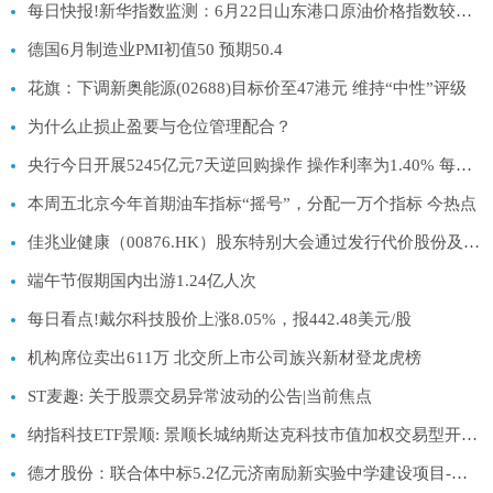
每日快报!新华指数监测：6月22日山东港口原油价格指数较前一工作日下跌2.70%
德国6月制造业PMI初值50 预期50.4
花旗：下调新奥能源(02688)目标价至47港元 维持“中性”评级
为什么止损止盈要与仓位管理配合？
央行今日开展5245亿元7天逆回购操作 操作利率为1.40% 每日热讯
本周五北京今年首期油车指标“摇号”，分配一万个指标 今热点
佳兆业健康（00876.HK）股东特别大会通过发行代价股份及股份合并决议，赞成率达99.85% 资讯
端午节假期国内出游1.24亿人次
每日看点!戴尔科技股价上涨8.05%，报442.48美元/股
机构席位卖出611万 北交所上市公司族兴新材登龙虎榜
ST麦趣: 关于股票交易异常波动的公告|当前焦点
纳指科技ETF景顺: 景顺长城纳斯达克科技市值加权交易型开放式指数证券投资基金（QDII）二级市场交易价格溢价风险提示及停复牌公告|热消息
德才股份：联合体中标5.2亿元济南励新实验中学建设项目-每日速看