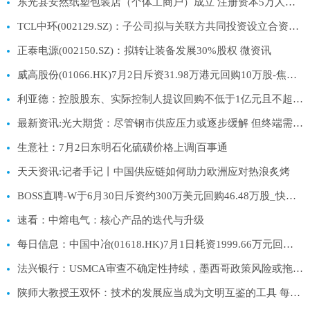
东光县安然纸塑包装店（个体工商户）成立 注册资本5万人民币-当前热点
TCL中环(002129.SZ)：子公司拟与关联方共同投资设立合资公司
正泰电源(002150.SZ)：拟转让装备发展30%股权 微资讯
威高股份(01066.HK)7月2日斥资31.98万港元回购10万股-焦点速递
利亚德：控股股东、实际控制人提议回购不低于1亿元且不超过2亿元公司股份 每日动态
最新资讯:光大期货：尽管钢市供应压力或逐步缓解 但终端需求低迷料继续压制钢价
生意社：7月2日东明石化硫磺价格上调|百事通
天天资讯:记者手记丨中国供应链如何助力欧洲应对热浪炙烤
BOSS直聘-W于6月30日斥资约300万美元回购46.48万股_快资讯
速看：中熔电气：核心产品的迭代与升级
每日信息：中国中冶(01618.HK)7月1日耗资1999.66万元回购807.05万股A股
法兴银行：USMCA审查不确定性持续，墨西哥政策风险或拖累增长与资本支出 每日报道
陕师大教授王双怀：技术的发展应当成为文明互鉴的工具 每日视讯