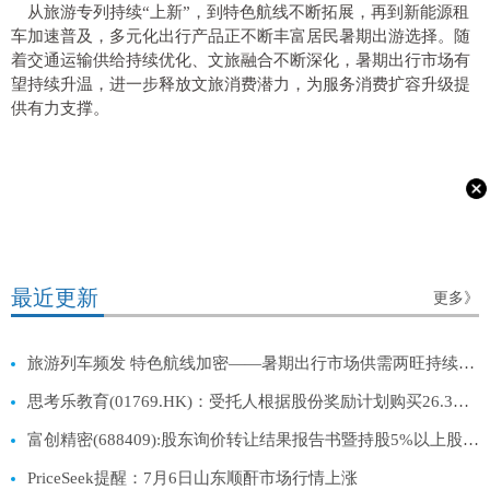
从旅游专列持续“上新”，到特色航线不断拓展，再到新能源租
车加速普及，多元化出行产品正不断丰富居民暑期出游选择。随
着交通运输供给持续优化、文旅融合不断深化，暑期出行市场有
望持续升温，进一步释放文旅消费潜力，为服务消费扩容升级提
供有力支撑。
最近更新
更多》
旅游列车频发 特色航线加密——暑期出行市场供需两旺持续升温 焦点简讯
思考乐教育(01769.HK)：受托人根据股份奖励计划购买26.3万股
富创精密(688409):股东询价转让结果报告书暨持股5%以上股东权益变动触及1%整数倍的提示性公告
PriceSeek提醒：7月6日山东顺酐市场行情上涨