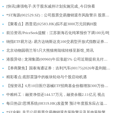
[快讯]康强电子:关于股东减持计划实施完成_今日快看
*ST海源(002529.SZ)：公司股票交易撤销退市风险警示 股票停牌
【聚看点】西普尼(02583.HK)拟不超3000万元回购H股
前沿资讯!PriceSeek提醒：江苏新海石化纯苯报价下调100元/吨
纳指ETF易方达: 易方达纳斯达克100交易型开放式指数证券投资基金（QDII）二级市场交易价格溢价风险提示公告 热点聚焦
北京动物园萌兰等5只大熊猫将陆续转移至新馆_简讯
港股异动 | 龙湖集团(00960)午后涨超5% 公司近期提前兑付债券 大摩指去杠杆进展鼓舞
【券商聚焦】国泰海通证券：吉利汽车(00175)2026年盈利能力将显著提升
精彩看点:底部震荡中的板块轮动与个股启动机遇
【报资讯】6月10日医疗器械ETF招商基金份额增加300万份，重仓股迈瑞医疗、联影医疗、英科医疗
中粮科工：融资净偿还144.57万元，融资余额2.11亿元 视点
每日热议!思博系统(08319.HK)发盈警 预计年度股东应占溢利跌幅约70%至75%
*ST金刚: 关于公司股票交易撤销退市风险警示及其他风险警示暨股票停复牌的公告 百事通