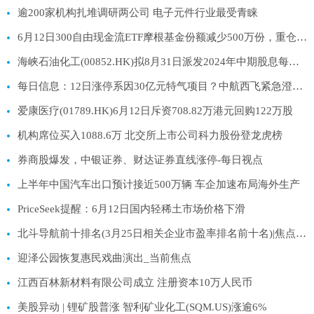
逾200家机构扎堆调研两公司 电子元件行业最受青睐
6月12日300自由现金流ETF摩根基金份额减少500万份，重仓股中国石油、中国移动、中国海油|热资讯
海峡石油化工(00852.HK)拟8月31日派发2024年中期股息每股0.08港元
每日信息：12日涨停系因30亿元特气项目？中航西飞紧急澄清：与北方特气自贡无股权关系
爱康医疗(01789.HK)6月12日斥资708.82万港元回购122万股
机构席位买入1088.6万 北交所上市公司科力股份登龙虎榜
券商股爆发，中银证券、财达证券直线涨停-每日视点
上半年中国汽车出口预计接近500万辆 车企加速布局海外生产
PriceSeek提醒：6月12日国内轻稀土市场价格下滑
北斗导航前十排名(3月25日相关企业市盈率排名前十名)|焦点热闻
迎泽公园恢复惠民戏曲演出_当前焦点
江西百林新材料有限公司成立 注册资本10万人民币
美股异动 | 锂矿股普涨 智利矿业化工(SQM.US)涨逾6%