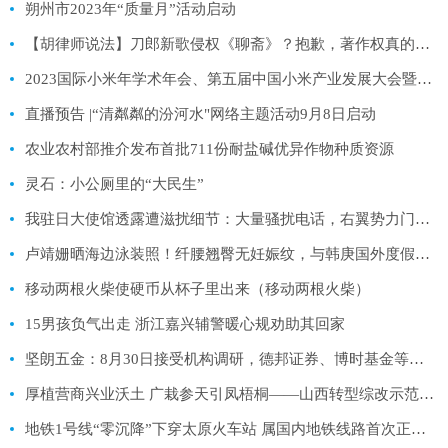
朔州市2023年“质量月”活动启动
【胡律师说法】刀郎新歌侵权《聊斋》？抱歉，著作权真的会过期
2023国际小米年学术年会、第五届中国小米产业发展大会暨中国（兴县）首届杂粮产业博览会开幕
直播预告 |“清粼粼的汾河水"网络主题活动9月8日启动
农业农村部推介发布首批711份耐盐碱优异作物种质资源
灵石：小公厕里的“大民生”
我驻日大使馆透露遭滋扰细节：大量骚扰电话，右翼势力门前闹事
卢靖姗晒海边泳装照！纤腰翘臀无妊娠纹，与韩庚国外度假太甜蜜
移动两根火柴使硬币从杯子里出来（移动两根火柴）
15男孩负气出走 浙江嘉兴辅警暖心规劝助其回家
坚朗五金：8月30日接受机构调研，德邦证券、博时基金等多家机构参与
厚植营商兴业沃土 广栽参天引凤梧桐——山西转型综改示范区晋中开发区全方位打造一流营商环境系列报道之一
地铁1号线“零沉降”下穿太原火车站 属国内地铁线路首次正交下穿特等火车站历史建筑群