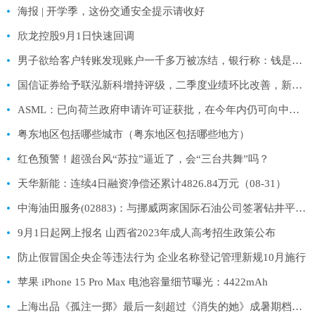
海报 | 开学季，这份交通安全提示请收好
欣龙控股9月1日快速回调
男子欲给客户转账发现账户一千多万被冻结，银行称：钱是我们的
国信证券给予联泓新科增持评级，二季度业绩环比改善，新材料项目多管齐下
ASML：已向荷兰政府申请许可证获批，在今年内仍可向中国出口部分高端浸润式光刻系统
粤东地区包括哪些城市（粤东地区包括哪些地方）
红色预警！超强台风“苏拉”逼近了，会“三台共舞”吗？
天华新能：连续4日融资净偿还累计4826.84万元（08-31）
中海油田服务(02883)：与挪威两家国际石油公司签署钻井平台服务合同
9月1日起网上报名 山西省2023年成人高考招生政策公布
防止假冒国企央企等违法行为 企业名称登记管理新规10月施行
苹果 iPhone 15 Pro Max 电池容量细节曝光：4422mAh
上海出品《孤注一掷》最后一刻超过《消失的她》成暑期档票房冠军