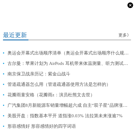
最近更新
更多》
奥运会开幕式出场顺序清单（奥运会开幕式出场顺序什么规则）
古尔曼：苹果计划为 AirPods 耳机带来体温测量、听力测试功能
南京保卫战亲历记：紫金山战斗
管道疏通器怎么用（管道疏通器使用方法是怎样的）
花瓣雨童安格（花瓣雨z：演员杜熊文去世）
广汽集团8月新能源车销量增幅超六成 自主“双子星”品牌涨势强劲
美股开盘：指数基本平开 道指涨0.03% 法拉第未来涨逾7%
形容感情好 形容感情好的四字词语