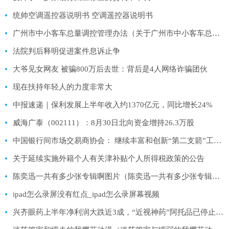
统帅空调遥控器说明书 空调遥控器说明书
广州市中小客车总量调控管理办法（关于广州市中小客车总量调控管理办法的基本详情介绍）
法院判后释明促进案件息诉止争
大爷见女网友 被骗800万后去世：背后是4人网络诈骗团伙
现在扶持年轻人的力度非常大
中报速递｜保利发展上半年收入约1370亿元，同比增长24%
威海广泰（002111）：8月30日北向资金增持26.3万股
中国银行间市场交易商协会： 继续丰富和创新“第二支箭”工具箱 提升增信力度
关于延续实施外籍个人有关津补贴个人所得税政策的公告
陈奕迅一共有多少张专辑啊图片（陈奕迅一共有多少张专辑啊）
ipad怎么录屏没有红点_ipad怎么录屏幕视频
兴齐眼药上半年净利润大跌近3成，“近视神药”阿托品已停止网售一年