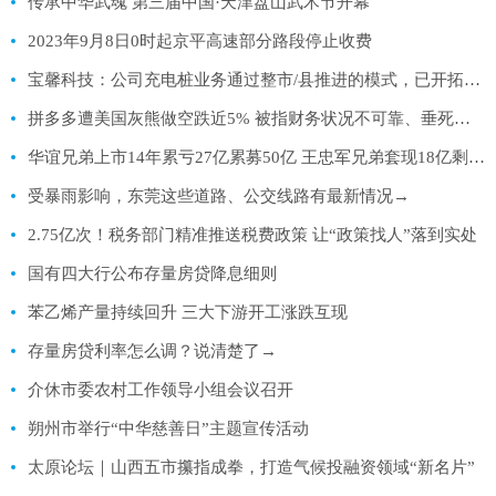
传承中华武魂 第三届中国·天津盘山武术节开幕
2023年9月8日0时起京平高速部分路段停止收费
宝馨科技：公司充电桩业务通过整市/县推进的模式，已开拓布局淮北、池州、重庆、蚌埠、郑州、泉州、保定等
拼多多遭美国灰熊做空跌近5% 被指财务状况不可靠、垂死欺诈
华谊兄弟上市14年累亏27亿累募50亿 王忠军兄弟套现18亿剩余股权全冻结
受暴雨影响，东莞这些道路、公交线路有最新情况→
2.75亿次！税务部门精准推送税费政策 让“政策找人”落到实处
国有四大行公布存量房贷降息细则
苯乙烯产量持续回升 三大下游开工涨跌互现
存量房贷利率怎么调？说清楚了→
介休市委农村工作领导小组会议召开
朔州市举行“中华慈善日”主题宣传活动
太原论坛｜山西五市攥指成拳，打造气候投融资领域“新名片”