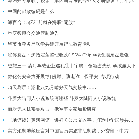
海内外专家联手授课，第四届音乐剧专业人才研修班10月举办
中国的邮政编码是什么
海百合：5亿年前就在海底“绽放”
重庆智博会交通管制通告
毕节市税务局联学共建开展纪法教育活动
涨停复盘：沪指震荡整理收跌0.55% Chiplet概念股尾盘走强
绒耀三十 清河羊绒企业巡礼①丨宇腾：创新占先机 羊绒赢天下
敦化公安全力开展“打侵财、防电诈、保平安”专项行动
晴天刷屏！湖北八九月晴好天气交接中……
斗罗大陆同人小说系统有哪些 斗罗大陆同人小说系统
面对无人机密集攻击，俄军事专家加紧研究
【地评线】黄河网评：讲好关公忠义故事，打造中华民族共有的精神家园
美方炮制涉藏谎言对中国官员实施非法制裁，外交部：中方将对等反制