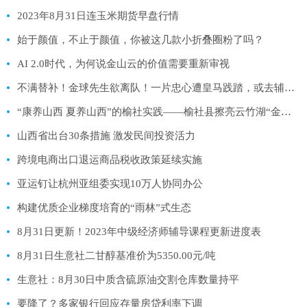
2023年8月31日连玉米期货早盘行情
始于颜值，不止于颜值，你被这几款小折叠圈粉了吗？
AI 2.0时代，为何说金山云的价值需要重新审视
不满替补！金球先生欲离队！一片忠心遭皇马践踏，或去辅佐梅西
“康养山西 夏养山西”的榆社实践——榆社县擦亮云竹湖“金字招牌”拉动文旅康养产业高品质发展
山西省出台30条措施 激发民间投资活力
跨境电商出口退运商品税收政策延续实施
亚运钉让杭州亚组委实现10万人协同办公
构建优质企业梯度培育的“雨林”式生态
8月31日更新！2023年中级经济师辅导课程更新进度表
8月31日生意社二甘醇基准价为5350.00元/吨
生意社：8月30日中质含硫原油交割仓库数量持平
要降了？多家银行回应存量房贷利率下调