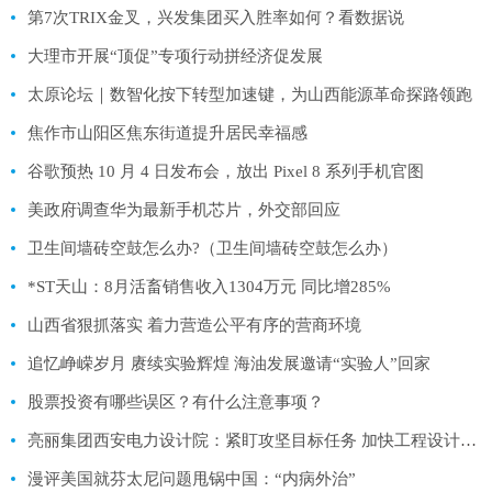
第7次TRIX金叉，兴发集团买入胜率如何？看数据说
大理市开展“顶促”专项行动拼经济促发展
太原论坛｜数智化按下转型加速键，为山西能源革命探路领跑
焦作市山阳区焦东街道提升居民幸福感
谷歌预热 10 月 4 日发布会，放出 Pixel 8 系列手机官图
美政府调查华为最新手机芯片，外交部回应
卫生间墙砖空鼓怎么办?（卫生间墙砖空鼓怎么办）
*ST天山：8月活畜销售收入1304万元 同比增285%
山西省狠抓落实 着力营造公平有序的营商环境
追忆峥嵘岁月 赓续实验辉煌 海油发展邀请“实验人”回家
股票投资有哪些误区？有什么注意事项？
亮丽集团西安电力设计院：紧盯攻坚目标任务 加快工程设计进度
漫评美国就芬太尼问题甩锅中国：“内病外治”