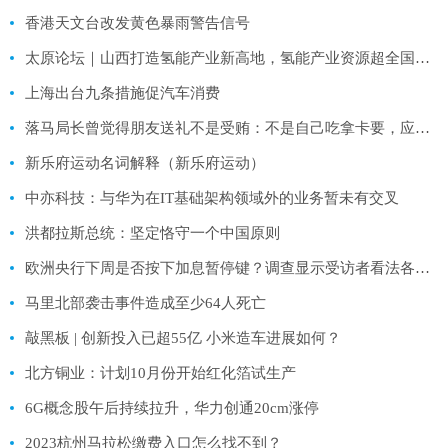
香港天文台改发黄色暴雨警告信号
太原论坛｜山西打造氢能产业新高地，氢能产业资源超全国平均水平498.34%
上海出台九条措施促汽车消费
落马局长曾觉得朋友送礼不是受贿：不是自己吃拿卡要，应该没有什么问题
新乐府运动名词解释（新乐府运动）
中亦科技：与华为在IT基础架构领域外的业务暂未有交叉
洪都拉斯总统：坚定恪守一个中国原则
欧洲央行下周是否按下加息暂停键？调查显示受访者看法各占一半
马里北部袭击事件造成至少64人死亡
敲黑板 | 创新投入已超55亿 小米造车进展如何？
北方铜业：计划10月份开始红化箔试生产
6G概念股午后持续拉升，华力创通20cm涨停
2023杭州马拉松缴费入口怎么找不到？