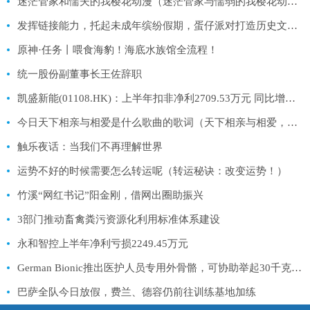
迷茫管家和懦夫的我樱花动漫（迷茫管家与懦弱的我樱花动漫）
发挥链接能力，托起未成年缤纷假期，蛋仔派对打造历史文化之旅
原神·任务丨喂食海豹！海底水族馆全流程！
统一股份副董事长王佐辞职
凯盛新能(01108.HK)：上半年扣非净利2709.53万元 同比增长17.47%
今日天下相亲与相爱是什么歌曲的歌词（天下相亲与相爱，情动千里之外是哪首歌的歌词）
触乐夜话：当我们不再理解世界
运势不好的时候需要怎么转运呢（转运秘诀：改变运势！）
竹溪“网红书记”阳金刚，借网出圈助振兴
3部门推动畜禽粪污资源化利用标准体系建设
永和智控上半年净利亏损2249.45万元
German Bionic推出医护人员专用外骨骼，可协助举起30千克重物
巴萨全队今日放假，费兰、德容仍前往训练基地加练