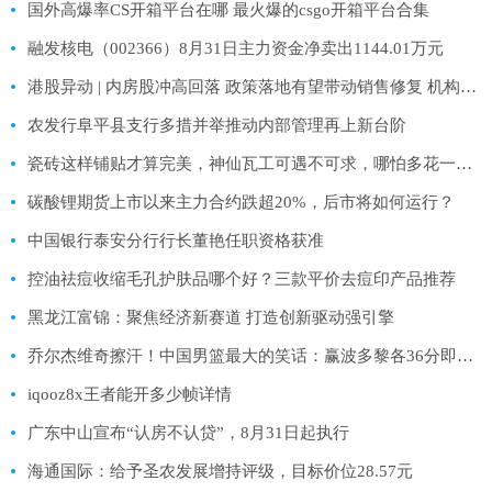
国外高爆率CS开箱平台在哪 最火爆的csgo开箱平台合集
融发核电（002366）8月31日主力资金净卖出1144.01万元
港股异动 | 内房股冲高回落 政策落地有望带动销售修复 机构称持续性仍需观察后续政策力度
农发行阜平县支行多措并举推动内部管理再上新台阶
瓷砖这样铺贴才算完美，神仙瓦工可遇不可求，哪怕多花一千也值得
碳酸锂期货上市以来主力合约跌超20%，后市将如何运行？
中国银行泰安分行行长董艳任职资格获准
控油祛痘收缩毛孔护肤品哪个好？三款平价去痘印产品推荐
黑龙江富锦：聚焦经济新赛道 打造创新驱动强引擎
乔尔杰维奇擦汗！中国男篮最大的笑话：赢波多黎各36分即可出线
iqooz8x王者能开多少帧详情
广东中山宣布“认房不认贷”，8月31日起执行
海通国际：给予圣农发展增持评级，目标价位28.57元