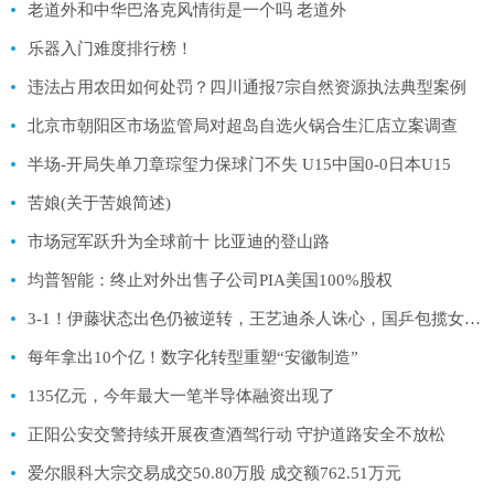
老道外和中华巴洛克风情街是一个吗 老道外
乐器入门难度排行榜！
违法占用农田如何处罚？四川通报7宗自然资源执法典型案例
北京市朝阳区市场监管局对超岛自选火锅合生汇店立案调查
半场-开局失单刀章琮玺力保球门不失 U15中国0-0日本U15
苦娘(关于苦娘简述)
市场冠军跃升为全球前十 比亚迪的登山路
均普智能：终止对外出售子公司PIA美国100%股权
3-1！伊藤状态出色仍被逆转，王艺迪杀人诛心，国乒包揽女单四强
每年拿出10个亿！数字化转型重塑“安徽制造”
135亿元，今年最大一笔半导体融资出现了
正阳公安交警持续开展夜查酒驾行动 守护道路安全不放松
爱尔眼科大宗交易成交50.80万股 成交额762.51万元