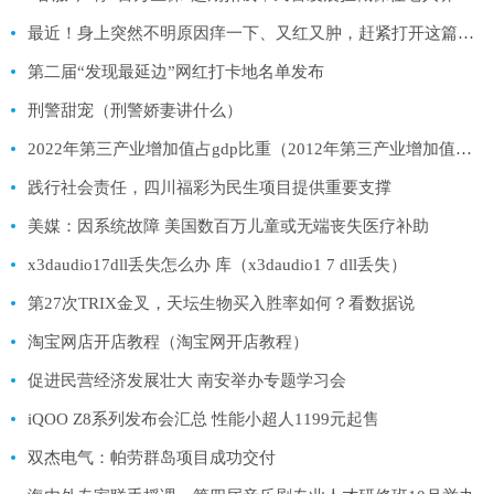
最近！身上突然不明原因痒一下、又红又肿，赶紧打开这篇！（不是蚊子）
第二届“发现最延边”网红打卡地名单发布
刑警甜宠（刑警娇妻讲什么）
2022年第三产业增加值占gdp比重（2012年第三产业增加值占国内生产总值的比重比2013年的约少多少_）
践行社会责任，四川福彩为民生项目提供重要支撑
美媒：因系统故障 美国数百万儿童或无端丧失医疗补助
x3daudio17dll丢失怎么办 库（x3daudio1 7 dll丢失）
第27次TRIX金叉，天坛生物买入胜率如何？看数据说
淘宝网店开店教程（淘宝网开店教程）
促进民营经济发展壮大 南安举办专题学习会
iQOO Z8系列发布会汇总 性能小超人1199元起售
双杰电气：帕劳群岛项目成功交付