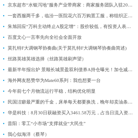
京东超市“水银泻地”服务产业带商家：商家服务团队入驻20个城市 1对1服务商家
一套西服两千多，临汾一医院花六百万购置工服，称组织正安排应对
朱旭回应“万科主动终止A股定增”：股价较低，有投资人表示担忧
百度文心一言率先向全社会全面开放
莫扎特F大调钢琴协奏曲(关于莫扎特F大调钢琴协奏曲简述)
丝路英雄英雄选择（丝路英雄刷声望）
最新半年报出炉 景顺长城景盈双利债券A持仓曝光！加仓减仓这些股…
海外网友怒赞华为Mate60系列：我也想要一台
今年前七个月物流运行平稳，结构优化明显
民国洁癖最严重的千金，床单每天都要换洗，晚年却卖油条维持生活
华是科技：8月30日获融资买入3461.58万元，占当日流入资金比例10.07%
昔阳：零工“小市场”支撑就业“大民生”
我心似海洋（蔡琴）