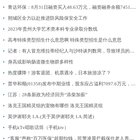
青达环保：8月31日融资买入48.63万元，融资融券余额7451.57万元
朔城区全力以赴推进防风险保安全工作
2023年贵州大学艺术类本科专业录取分数线
高考特殊类型招生什么意思啊 特殊类型招生是什么意思
记者：有人冒充维拉蒂经纪人与沙特谈判数周，导致球员的转会推迟
身高或影响肠道微生物群多样性
热度骤降！游客退团、机票遇冷，日本旅游凉了？
普华和顺(01358)发布中期业绩，股东应占溢利7097.6万元，同比增长17.1%
江苏：28条新政为经济回升“添柴加薪”
洛克王国精灵组的宠物有哪些 洛克王国精灵组
莫伊谢耶夫 I.A.(关于莫伊谢耶夫 I.A.简述)
手机kTv唱歌话筒（手机ktv）
“客服”声称“百万医保”超期扣钱，民警凌晨拦截保住老人养命钱