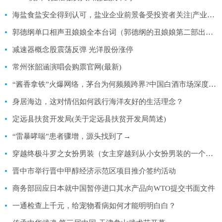
海盐食盐安全得到认可，盐业企业前景备受投资者关注|产业链情报站
郭德纲单口相声丑娘娘全本台词（郭德纲的丑娘娘第二部出来了吗）
减速器概念股震荡反弹 光洋股份涨停
常州张韶涵演唱会购票官网(最新)
“酱香拿铁”火爆网络，茅台为何频频跨界?中国白酒市场深度调查研究2023
身居海边，这对情侣如何践行海洋友好的生活理念？
定远县扶贫开发局(关于定远县扶贫开发局简述)
“雷暴哮喘”患者骤增，源头找到了→
穿越终极斗罗之女扮男装（女主穿越到从小女扮男装的一个纨绔世子身上 姓宁 他爹被称为佞臣_）
晋中市举行晋中甲醇经济示范区项目推介签约活动
商务部回应日本就中国暂停进口其水产品向WTO提交书面文件
一通检查上千元，给宠物看病如何才能明明白白？