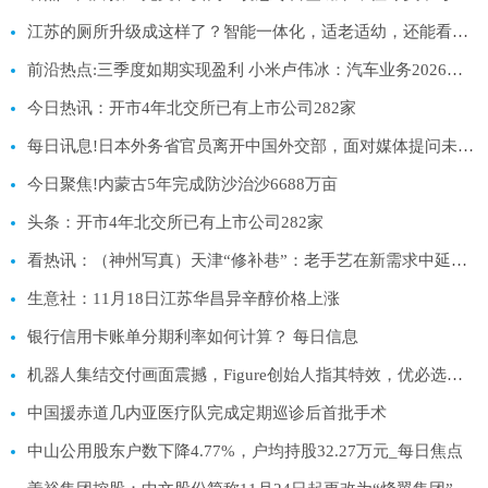
江苏的厕所升级成这样了？智能一体化，适老适幼，还能看书休憩
前沿热点:三季度如期实现盈利 小米卢伟冰：汽车业务2026年非常有挑战、毛利率或不及今年
今日热讯：开市4年北交所已有上市公司282家
每日讯息!日本外务省官员离开中国外交部，面对媒体提问未给出任何表态
今日聚焦!内蒙古5年完成防沙治沙6688万亩
头条：开市4年北交所已有上市公司282家
看热讯：（神州写真）天津“修补巷”：老手艺在新需求中延续生机补足幸福
生意社：11月18日江苏华昌异辛醇价格上涨
银行信用卡账单分期利率如何计算？ 每日信息
机器人集结交付画面震撼，Figure创始人指其特效，优必选：已发布一镜到底视频|每日讯息
中国援赤道几内亚医疗队完成定期巡诊后首批手术
中山公用股东户数下降4.77%，户均持股32.27万元_每日焦点