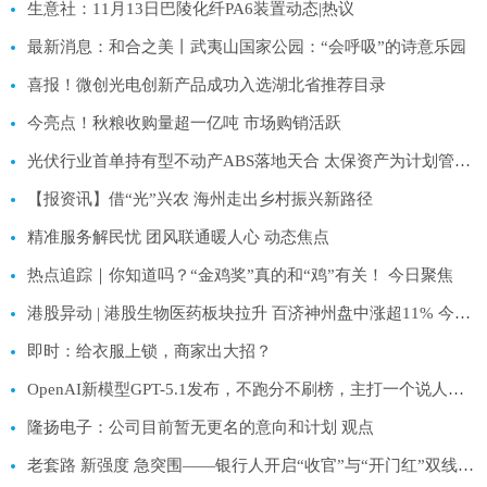
生意社：11月13日巴陵化纤PA6装置动态|热议
最新消息：和合之美丨武夷山国家公园：“会呼吸”的诗意乐园
喜报！微创光电创新产品成功入选湖北省推荐目录
今亮点！秋粮收购量超一亿吨 市场购销活跃
光伏行业首单持有型不动产ABS落地天合 太保资产为计划管理人_看点
【报资讯】借“光”兴农 海州走出乡村振兴新路径
精准服务解民忧 团风联通暖人心 动态焦点
热点追踪｜你知道吗？“金鸡奖”真的和“鸡”有关！ 今日聚焦
港股异动 | 港股生物医药板块拉升 百济神州盘中涨超11% 今日热议
即时：给衣服上锁，商家出大招？
OpenAI新模型GPT-5.1发布，不跑分不刷榜，主打一个说人话 速看
隆扬电子：公司目前暂无更名的意向和计划 观点
老套路 新强度 急突围——银行人开启“收官”与“开门红”双线作战模式|今日精选