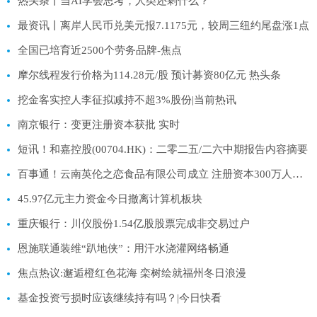
热头条丨当AI学会思考，人类还剩什么？
最资讯丨离岸人民币兑美元报7.1175元，较周三纽约尾盘涨1点
全国已培育近2500个劳务品牌-焦点
摩尔线程发行价格为114.28元/股 预计募资80亿元 热头条
挖金客实控人李征拟减持不超3%股份|当前热讯
南京银行：变更注册资本获批 实时
短讯！和嘉控股(00704.HK)：二零二五/二六中期报告内容摘要
百事通！云南英伦之恋食品有限公司成立 注册资本300万人民币
45.97亿元主力资金今日撤离计算机板块
重庆银行：川仪股份1.54亿股股票完成非交易过户
恩施联通装维“趴地侠”：用汗水浇灌网络畅通
焦点热议:邂逅橙红色花海 栾树绘就福州冬日浪漫
基金投资亏损时应该继续持有吗？|今日快看