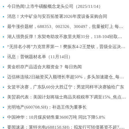
今日热闻!上市牛磺酸概念龙头公司（2025/11/14）
消息！大中矿业与安百拓签署2026年度设备采购合同
最牛涨价题材，688353、002326、300497，批量被盯上 每日快讯
湖人强势反弹！东契奇助攻不敌里夫斯31分，118-104轻取鹈鹕_每日关注
“无排名小将”力克世界第一！樊振东4-2王楚钦，晋级全运决赛-今日报
讯息：普钢题材名单（11月14日）
黄金积存产品适合大额资金？ 每日热闻
迈信林连续2日融资买入额增长率超50%，多头加速建仓_每日快播
女篮半决赛，广东队60分大胜辽宁；男篮同样半决赛输给广东
美贸易代表：美国计划将瑞士商品关税税率下调至15%_焦点讯息
光明地产(600708.SH)：补选王伟为董事长
中国神华：10月煤炭销售量3600万吨 同比下降5.8%
要闻速递：莱特光电(688150.SH)：拟发行可转债募资不超7.66亿元 用于蒲城莱特生产车间数智化升级改造项目等