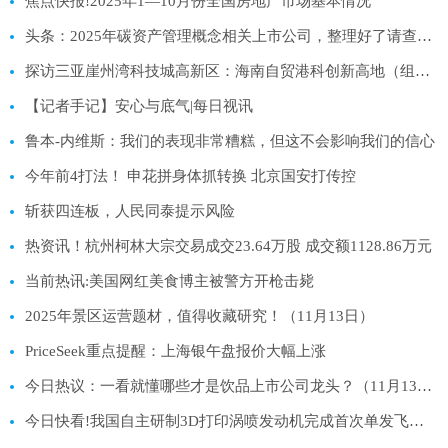
焦点快报!2025年1—10月份全国房地产市场基本情况
头条：2025年碳资产管理概念相关上市公司，整理好了请查收！（11月13日）
探访三亚崖州湾科技城高新区：海南自贸港科创新高地（组图）
【记者手记】安心与底气|每日视讯
鲁本-内维斯：我们的表现非常糟糕，但这不会影响我们的信心
今年前4打法！ 申花拼身体抓转换 北京国安打传控
斩获四连板，人民同泰提示风险
热资讯！杭州柯林大宗交易成交23.64万股 成交额1128.86万元
当前热讯:美国网红美食博主被警方开枪击毙
2025年景区运营题材，值得收藏研究！（11月13日）
PriceSeek重点提醒：上海银午盘报价大幅上涨
今日热议：一看就懂哪些才是饮品上市公司龙头？（11月13日）
今日快看!我国自主研制3D打印涡喷发动机完成首次单发飞行试验