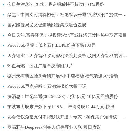
今日关注:浙江众成：股东拟减持不超过0.03%股份
聚焦：中国支付清算协会：杜绝默认开通“免密支付” 提供一键取消功能
国家能源局发文促进新能源集成融合发展
今日关注:富春环保：拟投建湖北宜城经济开发区热电联产项目
PriceSeek提醒：茂名石化LDPE价格下跌100元
天齐锂业：天齐智利收到智利法院判决书 驳回天齐智利的诉讼请求
热血再燃｜浙江广厦总决赛回顾片
德州天衢新区抬头寺镇开展“小手缝福袋 福气装进来”活动
PriceSeek重点提醒：石油焦报价大幅下调
快消息！世纪华通(002602.SZ)：拟5亿元-10亿元回购股份
宁波东力股东户数下降1.19%，户均持股12.44万元-快播
协会倡议免密支付不得默认开通！专家：确保用户知情权｜宅男财经|焦点速递
罗福莉与Deepseek创始人仍存商业关联 每日热议