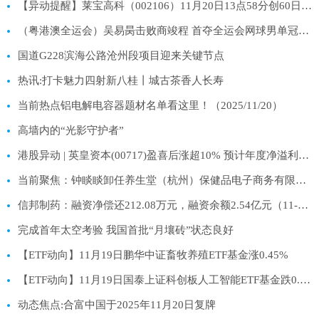
【异动提醒】莱宝高科（002106）11月20日13点58分创60日新低
（粤港澳全运会）吴易昺击败商竣程 首夺全运会网球男单冠军 每日热讯
国道G228滨海公路沧州段项目迎来关键节点
热讯:打卡魅力四射新八桂丨城古茶香人长寿
当前热点铝电解电容器题材名单看这里！（2025/11/20）
高墙内的“光影守护者”
港股异动 | 英皇资本(00717)盈喜后涨超10% 预计年度净溢利不少于1.2亿港元
当前聚焦：钟睒睒卸任养生堂（杭州）保健品电子商务有限公司法定代表人
信邦制药：融资净偿还212.08万元，融资余额2.54亿元（11-19）
完成首年太空考验 我国首批“月壤砖”状态良好
【ETF动向】11月19日鹏华中证畜牧养殖ETF基金涨0.45%
【ETF动向】11月19日国泰上证科创板人工智能ETF基金跌0.91%
动态焦点:合富中国于2025年11月20日复牌