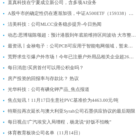
直真科技在宁夏成立新公司，含多项AI业务
A股牛市的确定性仍在逐渐加强，中证A500ETF（159338）净流入近3000万份-速看料
洁美科技：公司MLCC业务稳步提升-今日热闻
动态:思博瑞陈颂超：预计港股到年底前维持区间波动 大市整理期是入市良机
最资讯丨金禄电子：公司PCB可应用于智能电网领域，暂未应用于风电领域
荒野求生引爆户外市场！今年已注册户外用品相关企业超260万家
每日消息!买房首付可以用公积金吗？
房产投资的回报率与存款比？ 热议
光华科技：公司有碘化钾产品_焦点报道
焦点短讯！11月17日生意社PVC基准价为4463.00元/吨
特斯拉再次延长与澳大利亚Syrah公司石墨供应协议的最后期限
每日视点!广汽埃安入局增程，杨龙说“好饭不怕晚”
体育教育板块公司名单（11月14日）