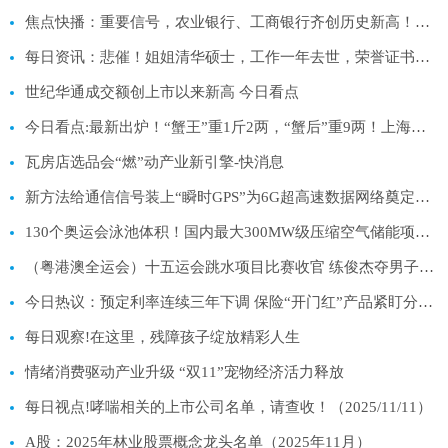
焦点快播：重要信号，农业银行、工商银行齐创历史新高！双百亿银行ETF（512800）稳步三连阳，近5日超7亿资金抢跑
每日资讯：悲催！姐姐清华硕士，工作一年去世，荣誉证书、学士服被爸藏起来
世纪华通成交额创上市以来新高 今日看点
今日看点:最新出炉！“蟹王”重1斤2两，“蟹后”重9两！上海大闸蟹首夺“蟹后”！
瓦房店选品会“燃”动产业新引擎-快消息
新方法给通信信号装上“瞬时GPS”为6G超高速数据网络奠定技术基础 重点聚焦
130个奥运会泳池体积！国内最大300MW级压缩空气储能项目储气库建设过半|视焦点讯
（粤港澳全运会）十五运会跳水项目比赛收官 练俊杰夺男子10米跳台金牌
今日热议：预定利率连续三年下调 保险“开门红”产品紧盯分红险
每日观察!在这里，残障孩子绽放精彩人生
情绪消费驱动产业升级 “双11”宠物经济活力释放
每日视点!哮喘相关的上市公司名单，请查收！（2025/11/11）
A股：2025年林业股票概念龙头名单（2025年11月）