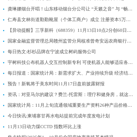
龚琳娜烟台开唱！山东移动烟台分公司让 “天籁之音” 与 “畅通网络” 双向奔赴-热文
仁寿县文林街道勤勤靴屋（个体工商户）成立 注册资本5万人民币|焦点关注
【异动提醒】三孚新科（688359）11月13日10点2分创60日新高
国家金融监督管理总局赣州监管分局核准曾奇安远农商银行董事_每日热门
每日热文:杉杉品牌在宁波成立树屿服饰公司
宇树科技公布机器人交互控制新专利 可使机器人能够适应各种场景-焦点精选
每日报道：国家统计局：新需求扩大、产业持续升级 经济结构调整成效积极
预告！新氧将于美东时间11月17日盘前披露财报
资讯：对亚马尔的建议？费兰-托雷斯：理疗和健身房，就这么简单
国家统计局：11月上旬流通领域重要生产资料26种产品价格上涨|观焦点
今日快讯:柬埔寨甘再水电站提前完成年度发电计划
11月13日动力煤CCTD 指数环比上涨