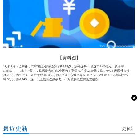
【资料图】
11月21日14点56分，IGBT概念板块指数报853.52点，跌幅达4%，成交226.60亿元，换手率
1.98%。 板块个股中，跌幅最大的前5个股为：赛伍技术报12.00元，跌7.76%；宏微科技报
21.78元，跌7.67%；立昂微报28.80元，跌7.51%；东微半导报60.51元，跌6.81%；芯导科技报
62.30元，跌6.74%。注：以上信息仅供参考，不对您构成任何投资建议。
最近更新
更多》