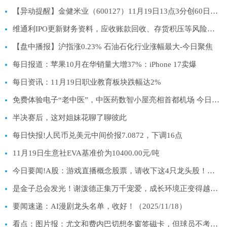
【异动提醒】金健米业（600127）11月19日13点3分创60日新高|快消息
维通利IPO更新财务资料，应收账款回收、存货积压等风险受关注
【盘中播报】沪指涨0.23% 石油石化行业涨幅最大-今日聚焦
每日报道：苹果10月在华销量大增37%：iPhone 17卖爆
每日资讯：11月19日职业教育板块跌幅达2%
免费体验电子“老中医”，中医药数智小屋亮相首都机场 今日热门
半决赛后，这对姐妹花聊了聊彼此
每日快报!人民币兑美元中间价报7.0872，下调16点
11月19日生意社EVA基准价为10400.00元/吨
今日要闻!A股：游戏直播概念股票，请收下这4只龙头股！（11月18日）
是金子总会发光！谢泼德正集万千宠爱，成长环境正变得越来越好！
要闻速递：AI漫剧龙头名单，收好！（2025/11/18）
看点：图片报：尤文和费内巴切想冬窗签磁卡，但球员不考虑提前离队