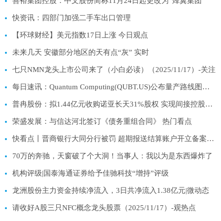
善裕集团控股：中文股份简称11月24日起更改为“烽翼集团”
快资讯：四部门加强二手车出口管理
【环球财经】美元指数17日上涨 今日观点
未来几天 安徽部分地区的天有点“灰” 实时
七只NMN龙头上市公司来了（小白必读）（2025/11/17）-关注
每日速讯：Quantum Computing(QUBT.US)公布量产路线图并获15亿美元融资，股价盘前大涨
普冉股份：拟1.44亿元收购诺亚长天31%股权 实现间接控股高性能闪存公司SHM|热点聚焦
荣盛发展：与信达河北签订《债务重组合同》 热门看点
快看点丨晋商银行大同分行被罚 超期报送结算账户开立备案资料
70万的奔驰，天窗破了个大洞！当事人：我以为是东西爆炸了
机构评级|国泰海通证券给予佳驰科技“增持”评级
龙洲股份主力资金持续净流入，3日共净流入1.38亿元|微动态
请收好A股三只NFC概念龙头股票（2025/11/17）-观热点