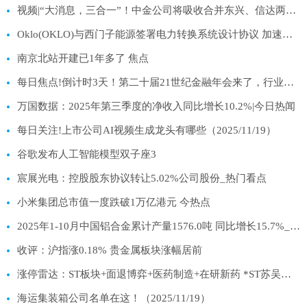
视频|“大消息，三合一”！中金公司将吸收合并东兴、信达两券商，千亿市值券商腾飞
Oklo(OKLO)与西门子能源签署电力转换系统设计协议 加速其首座核电站建设 热文
南京北站开建已1年多了 焦点
每日焦点!倒计时3天！第二十届21世纪金融年会来了，行业共话金融未来
万国数据：2025年第三季度的净收入同比增长10.2%|今日热闻
每日关注!上市公司AI视频生成龙头有哪些（2025/11/19）
谷歌发布人工智能模型双子座3
宸展光电：控股股东协议转让5.02%公司股份_热门看点
小米集团总市值一度跌破1万亿港元 今热点
2025年1-10月中国铝合金累计产量1576.0吨 同比增长15.7%_视讯
收评：沪指涨0.18% 贵金属板块涨幅居前
涨停雷达：ST板块+面退博弈+医药制造+在研新药 *ST苏吴触及涨停
海运集装箱公司名单在这！（2025/11/19）