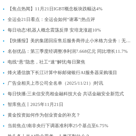
【焦点热闻】11月21日IGBT概念板块跌幅达4%
全运会21日看点：全运会如何“谢幕”|热点评
每日动态!机器人概念震荡反弹 安培龙涨超10%
【快播报】美的集团回应售后服务商停止小米格力业务：无强制排他性合作行为
名创优品：第三季度经调整净利润7.668亿元 同比增长11.7%
电线“悬”隐患，社工“速”解忧|每日聚焦
烽火通信旗下长江计算中标邮储银行AI服务器采购项目
广告业相关上市公司全名单（2025/11/21）|时讯
每日快播:三未信安亮相金融科技大会 共话金融安全新范式
智库焦点丨2025年11月21日
黄金投资如何作为创业资金的补充？
当前焦点!南非央行下调基准利率25个基点至6.75%