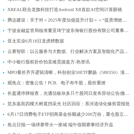
XREAL联合龙旗科技打造Android XR首款AI空间计算眼镜
腾达建设：关于对＜2025年度估值提升计划＞＜“提质增效重回报”行动方案＞进行年度评估并完善的公告
宁波金融监管局核准董亚琦宁波东海银行股份有限公司董事任职资格
亚太实业6月18日龙虎榜数据
云赛智联：以云服务与大数据、行业解决方案及智能化产品等三大板块为核心业务
中小银行股权折价拍卖难觅接盘方-热资讯
MPO量价齐升逻辑清晰，科创创业50ETF鹏扬（588350）涨2.32%_当前热议
观焦点：密集公告！PCB、电子布牛股，股价重挫
长盈通停牌核查，光通信板块多只个股同日发布异动公告|微动态
笕东嘉苑四棵大树遮挡采光 社区回应：系河道绿化修剪需报批
6月17日消费电子ETF招商基金份额减少200万份，重仓股立讯精密、寒武纪、工业富联 最资讯
焦点日报:一场球赛带火一座城 端午假期赛事经济升温