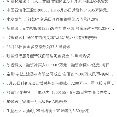
AI进化速递丨《人工智能 智能体互联》系列7项国家标准发布_今日看点
中国石油化工股份(00386.HK)6月26日斥资约645.95万港元回购158.6万股H股 聚焦
水发燃气：连续3个交易日收盘价跌幅偏离值累超20%
新资讯：元力控股(01933)发布年度业绩 股东应占亏损1.33亿元 同比扩大255.19%
【报资讯】1600年前的灵魂“涂鸦”见证丝路文明交融
06月26日黄金多空指数为33.3 播资讯
哪些银行服务能帮我们管理闲置资金？-焦点热议
欣锐科技：融资净买入1173.02万元，融资余额4.2亿元_每日讯息
泰州清桉过滤器材有限公司成立 注册资本100万人民币-实时焦点
6月25日科创AIETF博时基金份额减少7200万份，重仓股芯原股份、寒武纪、澜起科技
股票行情快报：川能动力（000155）6月25日主力资金净卖出3589.14万元|今日热搜
星锐医疗完成千万元级Pre-A轮融资
生意社大豆油6月25日均线上穿 均差为5.50元/吨