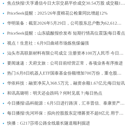
焦点快报!天孚通信今日大宗交易平价成交30.54万股 成交额1.36亿元
PriceSeek提醒：2025/26年度棉花公检量同比增超12%
华明装备：截至2026年5月29日，公司股东总户数为62,612户-当前热门
PriceSeek提醒：山东硫酸报价发布 短期行情高位震荡|每日看点
视点！生意社：6月9日曲靖市场炼焦煤偏强
汕头市高联新材料有限公司成立 注册资本100万人民币 今日热搜
要闻速递：天府文旅：公司目前经营正常，各项业务有序推进
热门:6月8日机器人ETF国泰基金份额增加700万份，重仓股科大讯飞、汇川技术、大族激光
华依科技：融资净买入368.5万元，融资余额1.67亿元|每日短讯
和讯高璐明：明天还会跌吗？何时见底？|每日热点
今日播报!晶科能源：6月5日进行路演，汇丰晋信、泰康资产等多家机构参与
每日播报!先河环保：拟向控股股东定增募资不超8亿元 用于补充流动资金
快播：G217莎塔公路全线最长隧道顺利掘进