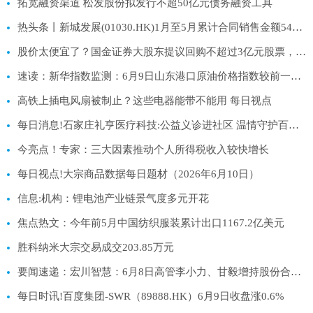
拓宽融资渠道 松发股份拟发行不超50亿元债务融资工具
热头条丨新城发展(01030.HK)1月至5月累计合同销售金额54亿元
股价太便宜了？国金证券大股东提议回购不超过3亿元股票，券商板块左侧配置窗口已至？ 热闻
速读：新华指数监测：6月9日山东港口原油价格指数较前一工作日下跌2.64%
高铁上插电风扇被制止？这些电器能带不能用 每日视点
每日消息!石家庄礼亨医疗科技:公益义诊进社区 温情守护百姓安康
今亮点！专家：三大因素推动个人所得税收入较快增长
每日视点!大宗商品数据每日题材（2026年6月10日）​
信息:机构：锂电池产业链景气度多元开花
焦点热文：今年前5月中国纺织服装累计出口1167.2亿美元
胜科纳米大宗交易成交203.85万元
要闻速递：宏川智慧：6月8日高管李小力、甘毅增持股份合计53.87万股
每日时讯!百度集团-SWR（89888.HK）6月9日收盘涨0.6%