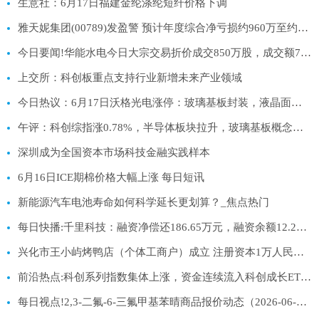
生意社：6月17日福建金纶涤纶短纤价格下调
雅天妮集团(00789)发盈警 预计年度综合净亏损约960万至约1000万港元 同比盈转亏 每日资讯
今日要闻!华能水电今日大宗交易折价成交850万股，成交额7905万元
上交所：科创板重点支持行业新增未来产业领域
今日热议：6月17日沃格光电涨停：玻璃基板封装，液晶面板/LCD，MiniLED概念热股
午评：科创综指涨0.78%，半导体板块拉升，玻璃基板概念爆发-每日信息
深圳成为全国资本市场科技金融实践样本
6月16日ICE期棉价格大幅上涨 每日短讯
新能源汽车电池寿命如何科学延长更划算？_焦点热门
每日快播:千里科技：融资净偿还186.65万元，融资余额12.2亿元
兴化市王小屿烤鸭店（个体工商户）成立 注册资本1万人民币 每日播报
前沿热点:科创系列指数集体上涨，资金连续流入科创成长ETF易方达（588020）
每日视点!2,3-二氟-6-三氟甲基苯晴商品报价动态（2026-06-16）