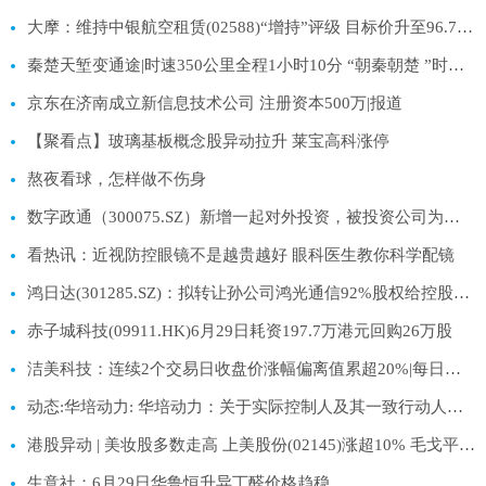
大摩：维持中银航空租赁(02588)“增持”评级 目标价升至96.7港元
秦楚天堑变通途|时速350公里全程1小时10分 “朝秦朝楚 ”时代到来
京东在济南成立新信息技术公司 注册资本500万|报道
【聚看点】玻璃基板概念股异动拉升 莱宝高科涨停
熬夜看球，怎样做不伤身
数字政通（300075.SZ）新增一起对外投资，被投资公司为北京政通智算科技有限公司_焦点报道
看热讯：近视防控眼镜不是越贵越好 眼科医生教你科学配镜
鸿日达(301285.SZ)：拟转让孙公司鸿光通信92%股权给控股股东
赤子城科技(09911.HK)6月29日耗资197.7万港元回购26万股
洁美科技：连续2个交易日收盘价涨幅偏离值累超20%|每日热闻
动态:华培动力: 华培动力：关于实际控制人及其一致行动人部分股份补充质押的公告
港股异动 | 美妆股多数走高 上美股份(02145)涨超10% 毛戈平(01318)涨超7%
生意社：6月29日华鲁恒升异丁醛价格趋稳