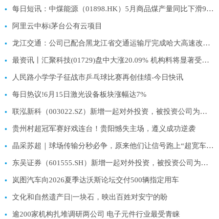
每日短讯：中煤能源（01898.HK）5月商品煤产量同比下滑9.2%至1,081万吨
阿里云中标i茅台公有云项目
龙江交通：公司已配合黑龙江省交通运输厅完成哈大高速改扩建项目纳入交通运输部“十五五”建设规划上报工作|每日讯息
最资讯丨汇聚科技(01729)盘中大涨20.09% 机构料将显著受益于中美两国AI投资浪潮
人民路小学学子征战市乒乓球比赛再创佳绩-今日快讯
每日热议!6月15日激光设备板块涨幅达7%
联泓新科（003022.SZ）新增一起对外投资，被投资公司为联泓嘉元（枣庄）管理服务有限公司-速递
贵州村超冠军赛好戏连台！贵阳憾失主场，遵义成功逆袭
晶采苏超｜球场传输分秒必争，原来他们让信号跑上“超宽车道”！-短讯
东吴证券（601555.SH）新增一起对外投资，被投资公司为上海复深蓝软件股份有限公司 当前热门
岚图汽车向2026夏季达沃斯论坛交付500辆指定用车
文化和自然遗产日|一块石，映出百姓对安宁的盼
逾200家机构扎堆调研两公司 电子元件行业最受青睐