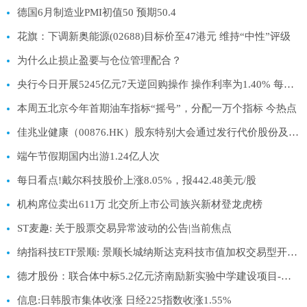
德国6月制造业PMI初值50 预期50.4
花旗：下调新奥能源(02688)目标价至47港元 维持“中性”评级
为什么止损止盈要与仓位管理配合？
央行今日开展5245亿元7天逆回购操作 操作利率为1.40% 每日热讯
本周五北京今年首期油车指标“摇号”，分配一万个指标 今热点
佳兆业健康（00876.HK）股东特别大会通过发行代价股份及股份合并决议，赞成率达99.85% 资讯
端午节假期国内出游1.24亿人次
每日看点!戴尔科技股价上涨8.05%，报442.48美元/股
机构席位卖出611万 北交所上市公司族兴新材登龙虎榜
ST麦趣: 关于股票交易异常波动的公告|当前焦点
纳指科技ETF景顺: 景顺长城纳斯达克科技市值加权交易型开放式指数证券投资基金（QDII）二级市场交易价格溢价风险提示及停复牌公告|热消息
德才股份：联合体中标5.2亿元济南励新实验中学建设项目-每日速看
信息:日韩股市集体收涨 日经225指数收涨1.55%