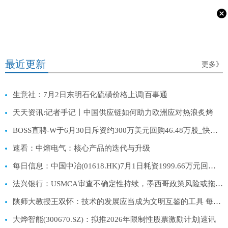
最近更新
更多》
生意社：7月2日东明石化硫磺价格上调|百事通
天天资讯:记者手记丨中国供应链如何助力欧洲应对热浪炙烤
BOSS直聘-W于6月30日斥资约300万美元回购46.48万股_快资讯
速看：中熔电气：核心产品的迭代与升级
每日信息：中国中冶(01618.HK)7月1日耗资1999.66万元回购807.05万股A股
法兴银行：USMCA审查不确定性持续，墨西哥政策风险或拖累增长与资本支出 每日报道
陕师大教授王双怀：技术的发展应当成为文明互鉴的工具 每日视讯
大烨智能(300670.SZ)：拟推2026年限制性股票激励计划|速讯