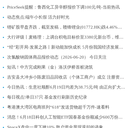
PriceSeek提醒：鲁西化工异辛醇报价下调100元/吨-当前热讯
动态焦点:端午小长假 活力好时光
锂矿股早盘齐跌，截至发稿，赣锋锂业(01772.HK)跌4.46%，报53.5港元
大行评级丨麦格理：上调台积电目标价至3380元新台币，维持“跑赢大市”评级
“经”彩开局·发展之路丨新动能加快成长 5月份我国经济发展向新向优 _光明网
次氯酸钠固体商品报价动态（2026-06-20） 今日关注
短讯！中方完成刚果（金）洛沃伊桥首桩浇筑
吉安县大冲乡小陈废旧品回收店（个体工商户）成立 注册资本1万人民币
今日热讯：生意社顺酐6月19日均差为38.75元/吨 由正向扩大转为缩小
每日视点!单日37只 基金发行刷新历史纪录
粤港澳大湾区电商班列“618”发送货物超千万件-速看料
消息！6月18日科创人工智能ETF国泰基金份额减少600万份，重仓股芯原股份、寒武纪、澜起科技
SpaceX盘中一度下挫10% 散户资金显现退却的迹象