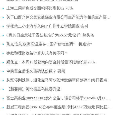
上海上周新房成交面积环比增长82.78%
关于山西介休义棠安益煤业有限公司生产能力等相关生产要素信息的公告-焦点热文
学校禁止小米汽车入内？广州华立学院回应 实时
6月29日生意社干香菇基准价为56.57元/公斤_热头条
焦点信息:欧洲高温席卷，国产移动空调“一机难求”
存款和理财收益计算方式有何不同？
观焦点：本周13股获南向资金持股量环比增长超20%
申购基金后多久能确认份额？ 要闻
从涨停到跌停，通化金马阿尔茨海默病新药梦碎？|每日视点
【新要闻】河北秦皇岛旅游升温
富士高实业(00927.HK)发布公告，该公司将于2026年9月11日派发末期股息每股0.01港元_快播
新威工程集团(08616)公布年度业绩 净利422.8万港元 同比扭亏为盈-每日聚焦