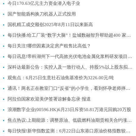
今日170.63亿元主力资金潜入电子业
国产智能盾构换刀机器人正式投用
国机精工成交额创2025年8月11日以来新高
每日快播:给工厂装“数字大脑”！盐城数融智升帮助超400 家中小企业升级“智能制造”
每日关注!哪些因素决定房产租售比高低？
每日讯息!帝科湖州下一代高效光伏电池金属化浆料研发项目备案
深科达最新公告：实控人及一致行动人、持股5%以上股东拟合计减持不超3%股份
观焦点：6月25日生意社石油焦基准价为3226.00元/吨
通讯！两名正在教室门口“反省”的小学生，看到怀孕老师摔倒，飞奔搀扶，事后老师买汉堡炸鸡感谢，学生：当时有点害怕，但更担心老师
阿拉伯国家欢迎美伊签署谅解备忘录 报道
浪潮数字企业(00596.HK)6月23日斥资50.81万港元回购20万股
焦点热议:上期能源：调整原油、低硫燃料油期货相关合约涨跌停板幅度和交易保证金比例
每日快报!新华指数监测：6月22日山东港口原油价格指数较前一工作日下跌2.70%