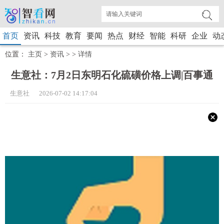
首页
资讯
科技
教育
要闻
热点
财经
智能
科研
企业
动
位置：
主页
>
资讯
> >
详情
生意社：7月2日东明石化硫磺价格上调|百事通
生意社 2026-07-02 14:17:04