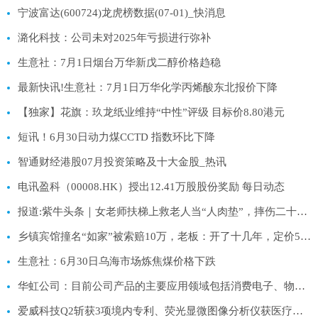
宁波富达(600724)龙虎榜数据(07-01)_快消息
潞化科技：公司未对2025年亏损进行弥补
生意社：7月1日烟台万华新戊二醇价格趋稳
最新快讯!生意社：7月1日万华化学丙烯酸东北报价下降
【独家】花旗：玖龙纸业维持“中性”评级 目标价8.80港元
短讯！6月30日动力煤CCTD 指数环比下降
智通财经港股07月投资策略及十大金股_热讯
电讯盈科（00008.HK）授出12.41万股股份奖励 每日动态
报道:紫牛头条｜女老师扶梯上救老人当“人肉垫”，摔伤二十多处婉拒医药费，警方启动见义勇为申报程序
乡镇宾馆撞名“如家”被索赔10万，老板：开了十几年，定价50元一晚
生意社：6月30日乌海市场炼焦煤价格下跌
华虹公司：目前公司产品的主要应用领域包括消费电子、物联网、工业智造、新能源汽车、新一代移动通讯等 每日视讯
爱威科技Q2斩获3项境内专利、荧光显微图像分析仪获医疗器械注册证_今日热议