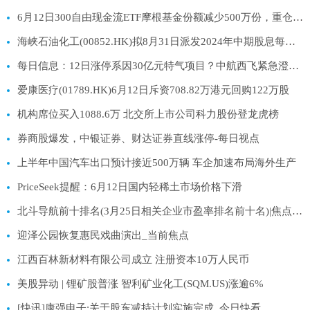
6月12日300自由现金流ETF摩根基金份额减少500万份，重仓股中国石油、中国移动、中国海油|热资讯
海峡石油化工(00852.HK)拟8月31日派发2024年中期股息每股0.08港元
每日信息：12日涨停系因30亿元特气项目？中航西飞紧急澄清：与北方特气自贡无股权关系
爱康医疗(01789.HK)6月12日斥资708.82万港元回购122万股
机构席位买入1088.6万 北交所上市公司科力股份登龙虎榜
券商股爆发，中银证券、财达证券直线涨停-每日视点
上半年中国汽车出口预计接近500万辆 车企加速布局海外生产
PriceSeek提醒：6月12日国内轻稀土市场价格下滑
北斗导航前十排名(3月25日相关企业市盈率排名前十名)|焦点热闻
迎泽公园恢复惠民戏曲演出_当前焦点
江西百林新材料有限公司成立 注册资本10万人民币
美股异动 | 锂矿股普涨 智利矿业化工(SQM.US)涨逾6%
[快讯]康强电子:关于股东减持计划实施完成_今日快看