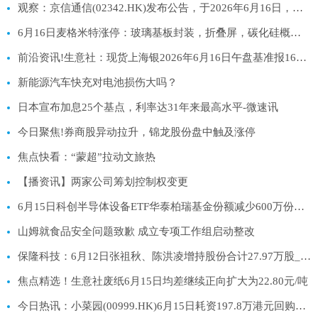
观察：京信通信(02342.HK)发布公告，于2026年6月16日，该公司斥资22.67万港元回购20万股
6月16日麦格米特涨停：玻璃基板封装，折叠屏，碳化硅概念热股
前沿资讯!生意社：现货上海银2026年6月16日午盘基准报16603元/千克
新能源汽车快充对电池损伤大吗？
日本宣布加息25个基点，利率达31年来最高水平-微速讯
今日聚焦!券商股异动拉升，锦龙股份盘中触及涨停
焦点快看：“蒙超”拉动文旅热
【播资讯】两家公司筹划控制权变更
6月15日科创半导体设备ETF华泰柏瑞基金份额减少600万份，重仓股拓荆科技、华海清科、中微公司_新资讯
山姆就食品安全问题致歉 成立专项工作组启动整改
保隆科技：6月12日张祖秋、陈洪凌增持股份合计27.97万股_今日要闻
焦点精选！生意社废纸6月15日均差继续正向扩大为22.80元/吨
今日热讯：小菜园(00999.HK)6月15日耗资197.8万港元回购29.2万股