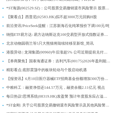
*ST海源(002529.SZ)：公司股票交易撤销退市风险警示 股票停牌
【聚看点】西普尼(02583.HK)拟不超3000万元回购H股
前沿资讯!PriceSeek提醒：江苏新海石化纯苯报价下调100元/吨
纳指ETF易方达: 易方达纳斯达克100交易型开放式指数证券投资基金（QDII）二级市场交易价格溢价风险提示公告 热点聚焦
北京动物园萌兰等5只大熊猫将陆续转移至新馆_简讯
港股异动 | 龙湖集团(00960)午后涨超5% 公司近期提前兑付债券 大摩指去杠杆进展鼓舞
【券商聚焦】国泰海通证券：吉利汽车(00175)2026年盈利能力将显著提升
精彩看点:底部震荡中的板块轮动与个股启动机遇
【报资讯】6月10日医疗器械ETF招商基金份额增加300万份，重仓股迈瑞医疗、联影医疗、英科医疗
中粮科工：融资净偿还144.57万元，融资余额2.11亿元 视点
每日热议!思博系统(08319.HK)发盈警 预计年度股东应占溢利跌幅约70%至75%
*ST金刚: 关于公司股票交易撤销退市风险警示及其他风险警示暨股票停复牌的公告 百事通