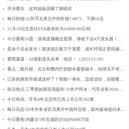
半决赛后，这对姐妹花聊了聊彼此
每日快报!人民币兑美元中间价报7.0872，下调16点
11月19日生意社EVA基准价为10400.00元/吨
今日要闻!A股：游戏直播概念股票，请收下这4只龙头股！（11月18日）
是金子总会发光！谢泼德正集万千宠爱，成长环境正变得越来越好！
要闻速递：AI漫剧龙头名单，收好！（2025/11/18）
看点：图片报：尤文和费内巴切想冬窗签磁卡，但球员不考虑提前离队
江苏的厕所升级成这样了？智能一体化，适老适幼，还能看书休憩
前沿热点:三季度如期实现盈利 小米卢伟冰：汽车业务2026年非常有挑战、毛利率或不及今年
今日热讯：开市4年北交所已有上市公司282家
每日讯息!日本外务省官员离开中国外交部，面对媒体提问未给出任何表态
今日聚焦!内蒙古5年完成防沙治沙6688万亩