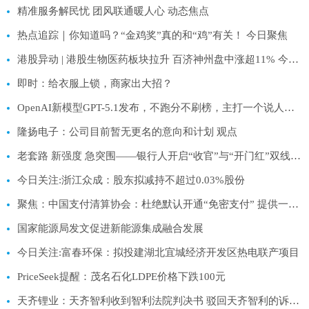
精准服务解民忧 团风联通暖人心 动态焦点
热点追踪｜你知道吗？“金鸡奖”真的和“鸡”有关！ 今日聚焦
港股异动 | 港股生物医药板块拉升 百济神州盘中涨超11% 今日热议
即时：给衣服上锁，商家出大招？
OpenAI新模型GPT-5.1发布，不跑分不刷榜，主打一个说人话 速看
隆扬电子：公司目前暂无更名的意向和计划 观点
老套路 新强度 急突围——银行人开启“收官”与“开门红”双线作战模式|今日精选
今日关注:浙江众成：股东拟减持不超过0.03%股份
聚焦：中国支付清算协会：杜绝默认开通“免密支付” 提供一键取消功能
国家能源局发文促进新能源集成融合发展
今日关注:富春环保：拟投建湖北宜城经济开发区热电联产项目
PriceSeek提醒：茂名石化LDPE价格下跌100元
天齐锂业：天齐智利收到智利法院判决书 驳回天齐智利的诉讼请求