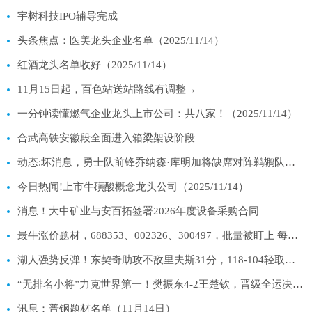
宇树科技IPO辅导完成
头条焦点：医美龙头企业名单（2025/11/14）
红酒龙头名单收好（2025/11/14）
11月15日起，百色站送站路线有调整→
一分钟读懂燃气企业龙头上市公司：共八家！（2025/11/14）
合武高铁安徽段全面进入箱梁架设阶段
动态:坏消息，勇士队前锋乔纳森·库明加将缺席对阵鹈鹕队的比赛
今日热闻!上市牛磺酸概念龙头公司（2025/11/14）
消息！大中矿业与安百拓签署2026年度设备采购合同
最牛涨价题材，688353、002326、300497，批量被盯上 每日快讯
湖人强势反弹！东契奇助攻不敌里夫斯31分，118-104轻取鹈鹕_每日关注
“无排名小将”力克世界第一！樊振东4-2王楚钦，晋级全运决赛-今日报
讯息：普钢题材名单（11月14日）