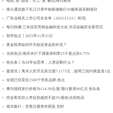
电线“悬”隐患，社工“速”解忧|每日聚焦
烽火通信旗下长江计算中标邮储银行AI服务器采购项目
广告业相关上市公司全名单（2025/11/21）|时讯
每日快播:三未信安亮相金融科技大会 共话金融安全新范式
智库焦点丨2025年11月21日
黄金投资如何作为创业资金的补充？
当前焦点!南非央行下调基准利率25个基点至6.75%
热头条丨当AI学会思考，人类还剩什么？
最资讯丨离岸人民币兑美元报7.1175元，较周三纽约尾盘涨1点
全国已培育近2500个劳务品牌-焦点
摩尔线程发行价格为114.28元/股 预计募资80亿元 热头条
挖金客实控人李征拟减持不超3%股份|当前热讯
南京银行：变更注册资本获批 实时