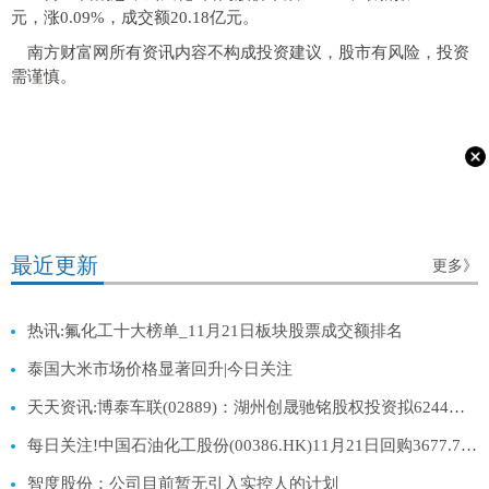
元，涨0.09%，成交额20.18亿元。
南方财富网所有资讯内容不构成投资建议，股市有风险，投资
需谨慎。
最近更新
更多》
热讯:氟化工十大榜单_11月21日板块股票成交额排名
泰国大米市场价格显著回升|今日关注
天天资讯:博泰车联(02889)：湖州创晟驰铭股权投资拟6244万元出售阿维塔科技(重庆)0.24%股权
每日关注!中国石油化工股份(00386.HK)11月21日回购3677.77万港元 年内累计回购14.17亿港元
智度股份：公司目前暂无引入实控人的计划