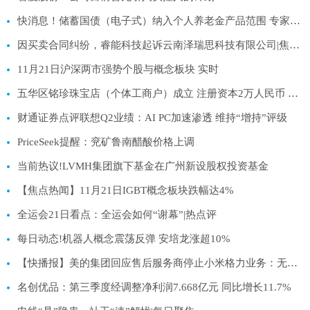
快消息！储蓄国债（电子式）纳入个人养老金产品范围 专家解读
因买卖合同纠纷，睿能科技起诉云南泽瑞思科技有限公司|焦点要闻
11月21日沪深两市强势个股与概念板块 实时
五华区铭珍珠宝店（个体工商户）成立 注册资本2万人民币 聚看点
财通证券点评联想Q2业绩：AI PC加速渗透 维持“增持”评级
PriceSeek提醒：兖矿鲁南醋酸价格上调
当前热议!LVMH集团旗下基金在广州新设股权投资基金
【焦点热闻】11月21日IGBT概念板块跌幅达4%
全运会21日看点：全运会如何“谢幕”|热点评
每日动态!机器人概念震荡反弹 安培龙涨超10%
【快播报】美的集团回应售后服务商停止小米格力业务：无强制排他性合作行为
名创优品：第三季度经调整净利润7.668亿元 同比增长11.7%