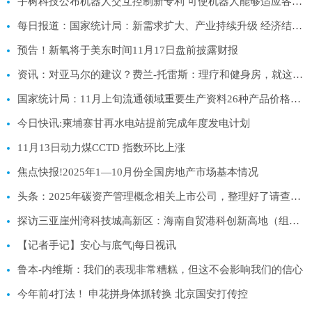
宇树科技公布机器人交互控制新专利 可使机器人能够适应各种场景-焦点精选
每日报道：国家统计局：新需求扩大、产业持续升级 经济结构调整成效积极
预告！新氧将于美东时间11月17日盘前披露财报
资讯：对亚马尔的建议？费兰-托雷斯：理疗和健身房，就这么简单
国家统计局：11月上旬流通领域重要生产资料26种产品价格上涨|观焦点
今日快讯:柬埔寨甘再水电站提前完成年度发电计划
11月13日动力煤CCTD 指数环比上涨
焦点快报!2025年1—10月份全国房地产市场基本情况
头条：2025年碳资产管理概念相关上市公司，整理好了请查收！（11月13日）
探访三亚崖州湾科技城高新区：海南自贸港科创新高地（组图）
【记者手记】安心与底气|每日视讯
鲁本-内维斯：我们的表现非常糟糕，但这不会影响我们的信心
今年前4打法！ 申花拼身体抓转换 北京国安打传控