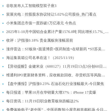
谷歌发布人工智能模型双子座3
宸展光电：控股股东协议转让5.02%公司股份_热门看点
小米集团总市值一度跌破1万亿港元 今热点
2025年1-10月中国铝合金累计产量1576.0吨 同比增长15.7%_视讯
收评：沪指涨0.18% 贵金属板块涨幅居前
涨停雷达：ST板块+面退博弈+医药制造+在研新药 *ST苏吴触及涨停
海运集装箱公司名单在这！（2025/11/19）
【异动提醒】金健米业（600127）11月19日13点3分创60日新高|快消息
维通利IPO更新财务资料，应收账款回收、存货积压等风险受关注
【盘中播报】沪指涨0.23% 石油石化行业涨幅最大-今日聚焦
每日报道：苹果10月在华销量大增37%：iPhone 17卖爆
每日资讯：11月19日职业教育板块跌幅达2%
免费体验电子“老中医”，中医药数智小屋亮相首都机场 今日热门