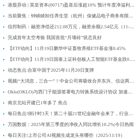
港股异动 | 英皇资本(00717)盈喜后涨超10% 预计年度净溢利不少于1.2亿港元
当前聚焦：钟睒睒卸任养生堂（杭州）保健品电子商务有限公司法定代表人
信邦制药：融资净偿还212.08万元，融资余额2.54亿元（11-19）
完成首年太空考验 我国首批“月壤砖”状态良好
【ETF动向】11月19日鹏华中证畜牧养殖ETF基金涨0.45%
【ETF动向】11月19日国泰上证科创板人工智能ETF基金跌0.91%
动态焦点:合富中国于2025年11月20日复牌
视频|“大消息，三合一”！中金公司将吸收合并东兴、信达两券商，千亿市值券商腾飞
Oklo(OKLO)与西门子能源签署电力转换系统设计协议 加速其首座核电站建设 热文
南京北站开建已1年多了 焦点
每日焦点!倒计时3天！第二十届21世纪金融年会来了，行业共话金融未来
万国数据：2025年第三季度的净收入同比增长10.2%|今日热闻
每日关注!上市公司AI视频生成龙头有哪些（2025/11/19）