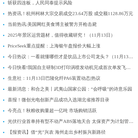
斩获四连板，人民同泰提示风险
热资讯！杭州柯林大宗交易成交23.64万股 成交额1128.86万元
当前热讯:美国网红美食博主被警方开枪击毙
2025年景区运营题材，值得收藏研究！（11月13日）
PriceSeek重点提醒：上海银午盘报价大幅上涨
今日热议：一看就懂哪些才是饮品上市公司龙头？（11月13日）
今日快看!我国自主研制3D打印涡喷发动机完成首次单发飞行试验
生意社：11月13日巴陵化纤PA6装置动态|热议
最新消息：和合之美丨武夷山国家公园：“会呼吸”的诗意乐园
喜报！微创光电创新产品成功入选湖北省推荐目录
今亮点！秋粮收购量超一亿吨 市场购销活跃
光伏行业首单持有型不动产ABS落地天合 太保资产为计划管理人_看点
【报资讯】借“光”兴农 海州走出乡村振兴新路径