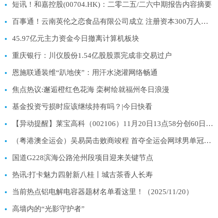
短讯！和嘉控股(00704.HK)：二零二五/二六中期报告内容摘要
百事通！云南英伦之恋食品有限公司成立 注册资本300万人民币
45.97亿元主力资金今日撤离计算机板块
重庆银行：川仪股份1.54亿股股票完成非交易过户
恩施联通装维“趴地侠”：用汗水浇灌网络畅通
焦点热议:邂逅橙红色花海 栾树绘就福州冬日浪漫
基金投资亏损时应该继续持有吗？|今日快看
【异动提醒】莱宝高科（002106）11月20日13点58分创60日新低
（粤港澳全运会）吴易昺击败商竣程 首夺全运会网球男单冠军 每日热讯
国道G228滨海公路沧州段项目迎来关键节点
热讯:打卡魅力四射新八桂丨城古茶香人长寿
当前热点铝电解电容器题材名单看这里！（2025/11/20）
高墙内的“光影守护者”