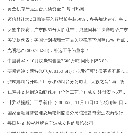
黄金积存产品适合大额资金？ 每日热闻
迈信林连续2日融资买入额增长率超50%，多头加速建仓_每日快播
女篮半决赛，广东队60分大胜辽宁；男篮同样半决赛输给广东
美贸易代表：美国计划将瑞士商品关税税率下调至15%_焦点讯息
光明地产(600708.SH)：补选王伟为董事长
中国神华：10月煤炭销售量3600万吨 同比下降5.8%
要闻速递：莱特光电(688150.SH)：拟发行可转债募资不超7.66亿元 用于蒲城莱特生产车间数智化升级改造项目等
龚琳娜烟台开唱！山东移动烟台分公司让 “天籁之音” 与 “畅通网络” 双向奔赴-热文
仁寿县文林街道勤勤靴屋（个体工商户）成立 注册资本5万人民币|焦点关注
【异动提醒】三孚新科（688359）11月13日10点2分创60日新高
国家金融监督管理总局赣州监管分局核准曾奇安远农商银行董事_每日热门
每日热文:杉杉品牌在宁波成立树屿服饰公司