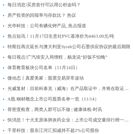
每日消息!买房首付可以用公积金吗？
房产投资的回报率与存款比？ 热议
光华科技：公司有碘化钾产品_焦点报道
焦点短讯！11月17日生意社PVC基准价为4463.00元/吨
特斯拉再次延长与澳大利亚Syrah公司石墨供应协议的最后期限
每日视点!广汽埃安入局增程，杨龙说“好饭不怕晚”
体育教育板块公司名单（11月14日）
微动态丨真爱美家：股票交易异常波动
光威复材：目前科泰克（威海）在产品取证中，并将在取证后开始投产 每日快播
A股,钢材概念上市公司股票名单一览（11/14）
骨密度检查，两类人群可以不做 | 健康体检-时讯
快消息！十大支原体肺炎药企业：上市公司成交量排行榜一览（2025年11月14日）
千里科技：股东江河汇拟减持不超2%公司股份