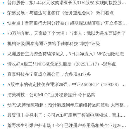
普冉股份：拟1.44亿元收购诺亚长天31%股权 实现间接控股高性能闪存公司SHM|热点聚焦
荣盛发展：与信达河北签订《债务重组合同》 热门看点
快看点丨晋商银行大同分行被罚 超期报送结算账户开立备案资料
70万的奔驰，天窗破了个大洞！当事人：我以为是东西爆炸了
机构评级|国泰海通证券给予佳驰科技“增持”评级
龙洲股份主力资金持续净流入，3日共净流入1.38亿元|微动态
请收好A股三只NFC概念龙头股票（2025/11/17）-观热点
直真科技在宁夏成立新公司，含多项AI业务
A股牛市的确定性仍在逐渐加强，中证A500ETF（159338）净流入近3000万份-速看料
洁美科技：公司MLCC业务稳步提升-今日热闻
动态:思博瑞陈颂超：预计港股到年底前维持区间波动 大市整理期是入市良机
最资讯丨金禄电子：公司PCB可应用于智能电网领域，暂未应用于风电领域
荒野求生引爆户外市场！今年已注册户外用品相关企业超260万家