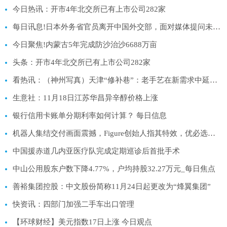
今日热讯：开市4年北交所已有上市公司282家
每日讯息!日本外务省官员离开中国外交部，面对媒体提问未给出任何表态
今日聚焦!内蒙古5年完成防沙治沙6688万亩
头条：开市4年北交所已有上市公司282家
看热讯：（神州写真）天津“修补巷”：老手艺在新需求中延续生机补足幸福
生意社：11月18日江苏华昌异辛醇价格上涨
银行信用卡账单分期利率如何计算？ 每日信息
机器人集结交付画面震撼，Figure创始人指其特效，优必选：已发布一镜到底视频|每日讯息
中国援赤道几内亚医疗队完成定期巡诊后首批手术
中山公用股东户数下降4.77%，户均持股32.27万元_每日焦点
善裕集团控股：中文股份简称11月24日起更改为“烽翼集团”
快资讯：四部门加强二手车出口管理
【环球财经】美元指数17日上涨 今日观点