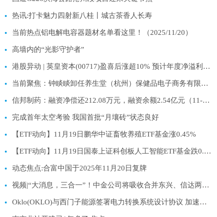
热讯:打卡魅力四射新八桂丨城古茶香人长寿
当前热点铝电解电容器题材名单看这里！（2025/11/20）
高墙内的“光影守护者”
港股异动 | 英皇资本(00717)盈喜后涨超10% 预计年度净溢利不少于1.2亿港元
当前聚焦：钟睒睒卸任养生堂（杭州）保健品电子商务有限公司法定代表人
信邦制药：融资净偿还212.08万元，融资余额2.54亿元（11-19）
完成首年太空考验 我国首批“月壤砖”状态良好
【ETF动向】11月19日鹏华中证畜牧养殖ETF基金涨0.45%
【ETF动向】11月19日国泰上证科创板人工智能ETF基金跌0.91%
动态焦点:合富中国于2025年11月20日复牌
视频|“大消息，三合一”！中金公司将吸收合并东兴、信达两券商，千亿市值券商腾飞
Oklo(OKLO)与西门子能源签署电力转换系统设计协议 加速其首座核电站建设 热文