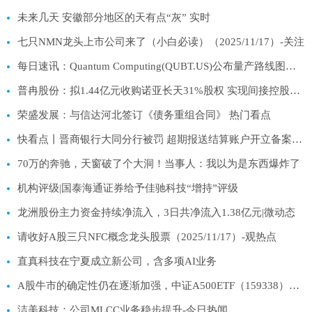
未来几天 安徽部分地区的天有点“灰” 实时
七只NMN龙头上市公司来了（小白必读）（2025/11/17）-关注
每日速讯：Quantum Computing(QUBT.US)公布量产路线图并获15亿美元融资，股价盘前大涨
普冉股份：拟1.44亿元收购诺亚长天31%股权 实现间接控股高性能闪存公司SHM|热点聚焦
荣盛发展：与信达河北签订《债务重组合同》 热门看点
快看点丨晋商银行大同分行被罚 超期报送结算账户开立备案资料
70万的奔驰，天窗破了个大洞！当事人：我以为是东西爆炸了
机构评级|国泰海通证券给予佳驰科技“增持”评级
龙洲股份主力资金持续净流入，3日共净流入1.38亿元|微动态
请收好A股三只NFC概念龙头股票（2025/11/17）-观热点
直真科技在宁夏成立新公司，含多项AI业务
A股牛市的确定性仍在逐渐加强，中证A500ETF（159338）净流入近3000万份-速看料
洁美科技：公司MLCC业务稳步提升-今日热闻