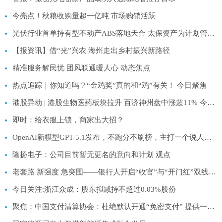
今亮点！秋粮收购量超一亿吨 市场购销活跃
光伏行业首单持有型不动产ABS落地天合 太保资产为计划管理人_看点
【报资讯】借“光”兴农 海州走出乡村振兴新路径
精准服务解民忧 团风联通暖人心 动态焦点
热点追踪｜你知道吗？“金鸡奖”真的和“鸡”有关！ 今日聚焦
港股异动 | 港股生物医药板块拉升 百济神州盘中涨超11% 今日热议
即时：给衣服上锁，商家出大招？
OpenAI新模型GPT-5.1发布，不跑分不刷榜，主打一个说人话 速看
隆扬电子：公司目前暂无更名的意向和计划 观点
老套路 新强度 急突围——银行人开启“收官”与“开门红”双线作战模式|今日精选
今日关注:浙江众成：股东拟减持不超过0.03%股份
聚焦：中国支付清算协会：杜绝默认开通“免密支付” 提供一键取消功能