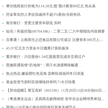
摩尔线程发行价格为114.28元/股 预计募资80亿元 热头条
挖金客实控人李征拟减持不超3%股份|当前热讯
南京银行：变更注册资本获批 实时
短讯！和嘉控股(00704.HK)：二零二五/二六中期报告内容摘要
百事通！云南英伦之恋食品有限公司成立 注册资本300万人民币
45.97亿元主力资金今日撤离计算机板块
重庆银行：川仪股份1.54亿股股票完成非交易过户
恩施联通装维“趴地侠”：用汗水浇灌网络畅通
焦点热议:邂逅橙红色花海 栾树绘就福州冬日浪漫
基金投资亏损时应该继续持有吗？|今日快看
【异动提醒】莱宝高科（002106）11月20日13点58分创60日新低
（粤港澳全运会）吴易昺击败商竣程 首夺全运会网球男单冠军 每日热讯
国道G228滨海公路沧州段项目迎来关键节点