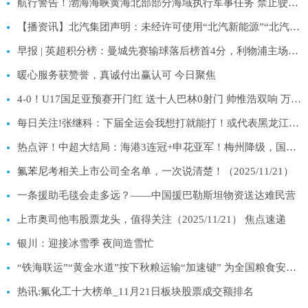
航行警告！渤海海峡黄海北部部分海域执行军事任务 禁止驶入_快看
【播资讯】北汽集团声明：未经许可使用“北汽新能源”“北汽越野车”“北汽制造”“北汽王牌”等均属严重侵权行为
早报 | 英超积分榜：曼城先赛输球落后榜首4分，利物浦主场输森林跌至第11位！|每日热闻
暖心服务获赞誉，真诚付出赢认可 今日聚焦
4-0！U17国足亚预赛开门红 送十人巴林0射门 帅惟浩双响 万项传射_焦点信息
每日关注!张继科：下届全运会我想打就能打！或代表黑龙江，弥补唯一遗憾
热点评！中超大结局：海港3连冠+申花亚军！梅州降级，国安外援28球夺金靴
氟苯尼考相关上市公司全名单，一次说清楚！（2025/11/21）
一条援助毛毯会走多远？——中国援巴勒斯坦物资送达难民营
上市奥司他韦股票龙头，值得关注（2025/11/21） 焦点速递
银川：迎接冰雪季 夜间造雪忙
“铁海联运”“黄金水道”按下秋粮运输“加速键” 为全国粮食安全筑牢坚实屏障
热讯:氟化工十大榜单_11月21日板块股票成交额排名