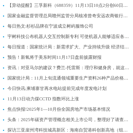
【异动提醒】三孚新科（688359）11月13日10点2分创60日新高
国家金融监督管理总局赣州监管分局核准曾奇安远农商银行董事_每日热门
每日热文:杉杉品牌在宁波成立树屿服饰公司
宇树科技公布机器人交互控制新专利 可使机器人能够适应各种场景-焦点精选
每日报道：国家统计局：新需求扩大、产业持续升级 经济结构调整成效积极
预告！新氧将于美东时间11月17日盘前披露财报
资讯：对亚马尔的建议？费兰-托雷斯：理疗和健身房，就这么简单
国家统计局：11月上旬流通领域重要生产资料26种产品价格上涨|观焦点
今日快讯:柬埔寨甘再水电站提前完成年度发电计划
11月13日动力煤CCTD 指数环比上涨
焦点快报!2025年1—10月份全国房地产市场基本情况
头条：2025年碳资产管理概念相关上市公司，整理好了请查收！（11月13日）
探访三亚崖州湾科技城高新区：海南自贸港科创新高地（组图）