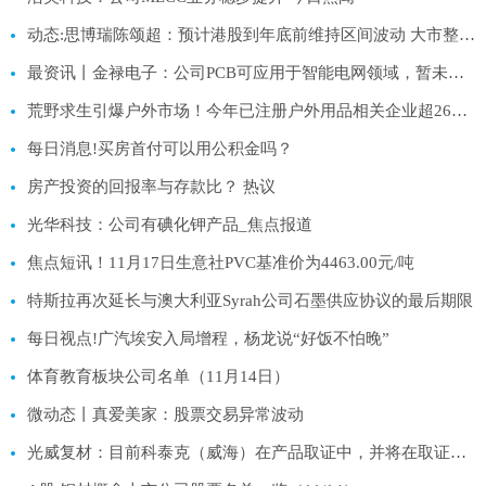
动态:思博瑞陈颂超：预计港股到年底前维持区间波动 大市整理期是入市良机
最资讯丨金禄电子：公司PCB可应用于智能电网领域，暂未应用于风电领域
荒野求生引爆户外市场！今年已注册户外用品相关企业超260万家
每日消息!买房首付可以用公积金吗？
房产投资的回报率与存款比？ 热议
光华科技：公司有碘化钾产品_焦点报道
焦点短讯！11月17日生意社PVC基准价为4463.00元/吨
特斯拉再次延长与澳大利亚Syrah公司石墨供应协议的最后期限
每日视点!广汽埃安入局增程，杨龙说“好饭不怕晚”
体育教育板块公司名单（11月14日）
微动态丨真爱美家：股票交易异常波动
光威复材：目前科泰克（威海）在产品取证中，并将在取证后开始投产 每日快播