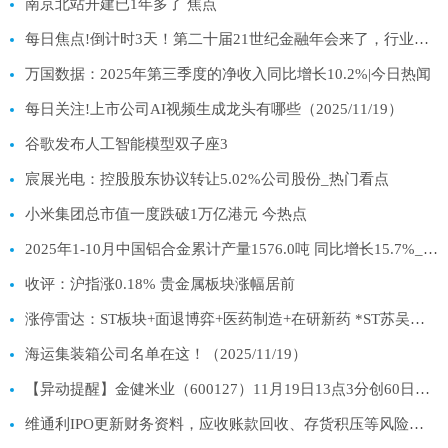
南京北站开建已1年多了 焦点
每日焦点!倒计时3天！第二十届21世纪金融年会来了，行业共话金融未来
万国数据：2025年第三季度的净收入同比增长10.2%|今日热闻
每日关注!上市公司AI视频生成龙头有哪些（2025/11/19）
谷歌发布人工智能模型双子座3
宸展光电：控股股东协议转让5.02%公司股份_热门看点
小米集团总市值一度跌破1万亿港元 今热点
2025年1-10月中国铝合金累计产量1576.0吨 同比增长15.7%_视讯
收评：沪指涨0.18% 贵金属板块涨幅居前
涨停雷达：ST板块+面退博弈+医药制造+在研新药 *ST苏吴触及涨停
海运集装箱公司名单在这！（2025/11/19）
【异动提醒】金健米业（600127）11月19日13点3分创60日新高|快消息
维通利IPO更新财务资料，应收账款回收、存货积压等风险受关注