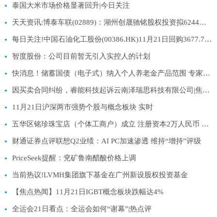
泰国大米市场价格显著回升|今日关注
天天资讯:博泰车联(02889)：湖州创晟驰铭股权投资拟6244万元出售阿维塔科技(重庆)0.24%股权
每日关注!中国石油化工股份(00386.HK)11月21日回购3677.77万港元 年内累计回购14.17亿港元
智度股份：公司目前暂无引入实控人的计划
快消息！储蓄国债（电子式）纳入个人养老金产品范围 专家解读
因买卖合同纠纷，睿能科技起诉云南泽瑞思科技有限公司|焦点要闻
11月21日沪深两市强势个股与概念板块 实时
五华区铭珍珠宝店（个体工商户）成立 注册资本2万人民币 聚看点
财通证券点评联想Q2业绩：AI PC加速渗透 维持“增持”评级
PriceSeek提醒：兖矿鲁南醋酸价格上调
当前热议!LVMH集团旗下基金在广州新设股权投资基金
【焦点热闻】11月21日IGBT概念板块跌幅达4%
全运会21日看点：全运会如何“谢幕”|热点评