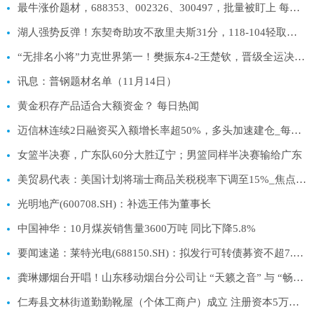
最牛涨价题材，688353、002326、300497，批量被盯上 每日快讯
湖人强势反弹！东契奇助攻不敌里夫斯31分，118-104轻取鹈鹕_每日关注
“无排名小将”力克世界第一！樊振东4-2王楚钦，晋级全运决赛-今日报
讯息：普钢题材名单（11月14日）
黄金积存产品适合大额资金？ 每日热闻
迈信林连续2日融资买入额增长率超50%，多头加速建仓_每日快播
女篮半决赛，广东队60分大胜辽宁；男篮同样半决赛输给广东
美贸易代表：美国计划将瑞士商品关税税率下调至15%_焦点讯息
光明地产(600708.SH)：补选王伟为董事长
中国神华：10月煤炭销售量3600万吨 同比下降5.8%
要闻速递：莱特光电(688150.SH)：拟发行可转债募资不超7.66亿元 用于蒲城莱特生产车间数智化升级改造项目等
龚琳娜烟台开唱！山东移动烟台分公司让 “天籁之音” 与 “畅通网络” 双向奔赴-热文
仁寿县文林街道勤勤靴屋（个体工商户）成立 注册资本5万人民币|焦点关注