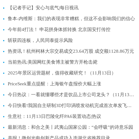
【记者手记】安心与底气|每日视讯
鲁本-内维斯：我们的表现非常糟糕，但这不会影响我们的信心
今年前4打法！ 申花拼身体抓转换 北京国安打传控
斩获四连板，人民同泰提示风险
热资讯！杭州柯林大宗交易成交23.64万股 成交额1128.86万元
当前热讯:美国网红美食博主被警方开枪击毙
2025年景区运营题材，值得收藏研究！（11月13日）
PriceSeek重点提醒：上海银午盘报价大幅上涨
今日热议：一看就懂哪些才是饮品上市公司龙头？（11月13日）
今日快看!我国自主研制3D打印涡喷发动机完成首次单发飞行试验
生意社：11月13日巴陵化纤PA6装置动态|热议
最新消息：和合之美丨武夷山国家公园：“会呼吸”的诗意乐园
喜报！微创光电创新产品成功入选湖北省推荐目录