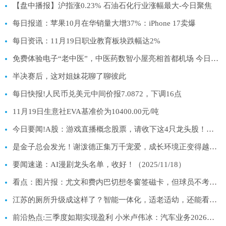
【盘中播报】沪指涨0.23% 石油石化行业涨幅最大-今日聚焦
每日报道：苹果10月在华销量大增37%：iPhone 17卖爆
每日资讯：11月19日职业教育板块跌幅达2%
免费体验电子“老中医”，中医药数智小屋亮相首都机场 今日热门
半决赛后，这对姐妹花聊了聊彼此
每日快报!人民币兑美元中间价报7.0872，下调16点
11月19日生意社EVA基准价为10400.00元/吨
今日要闻!A股：游戏直播概念股票，请收下这4只龙头股！（11月18日）
是金子总会发光！谢泼德正集万千宠爱，成长环境正变得越来越好！
要闻速递：AI漫剧龙头名单，收好！（2025/11/18）
看点：图片报：尤文和费内巴切想冬窗签磁卡，但球员不考虑提前离队
江苏的厕所升级成这样了？智能一体化，适老适幼，还能看书休憩
前沿热点:三季度如期实现盈利 小米卢伟冰：汽车业务2026年非常有挑战、毛利率或不及今年