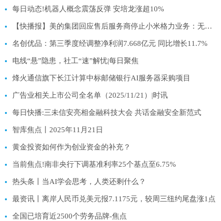
每日动态!机器人概念震荡反弹 安培龙涨超10%
【快播报】美的集团回应售后服务商停止小米格力业务：无强制排他性合作行为
名创优品：第三季度经调整净利润7.668亿元 同比增长11.7%
电线“悬”隐患，社工“速”解忧|每日聚焦
烽火通信旗下长江计算中标邮储银行AI服务器采购项目
广告业相关上市公司全名单（2025/11/21）|时讯
每日快播:三未信安亮相金融科技大会 共话金融安全新范式
智库焦点丨2025年11月21日
黄金投资如何作为创业资金的补充？
当前焦点!南非央行下调基准利率25个基点至6.75%
热头条丨当AI学会思考，人类还剩什么？
最资讯丨离岸人民币兑美元报7.1175元，较周三纽约尾盘涨1点
全国已培育近2500个劳务品牌-焦点