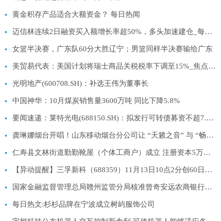
黄金积存产品适合大额资金？ 每日热闻
迈信林连续2日融资买入额增长率超50%，多头加速建仓_每日快播
女篮半决赛，广东队60分大胜辽宁；男篮同样半决赛输给广东
美贸易代表：美国计划将瑞士商品关税税率下调至15%_焦点讯息
光明地产(600708.SH)：补选王伟为董事长
中国神华：10月煤炭销售量3600万吨 同比下降5.8%
要闻速递：莱特光电(688150.SH)：拟发行可转债募资不超7.66亿元 用于蒲城莱特生产车间数智化升级改造项目等
龚琳娜烟台开唱！山东移动烟台分公司让 “天籁之音” 与 “畅通网络” 双向奔赴-热文
仁寿县文林街道勤勤靴屋（个体工商户）成立 注册资本5万人民币|焦点关注
【异动提醒】三孚新科（688359）11月13日10点2分创60日新高
国家金融监督管理总局赣州监管分局核准曾奇安远农商银行董事_每日热门
每日热文:杉杉品牌在宁波成立树屿服饰公司