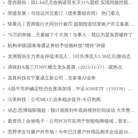
普冉股份：拟1.44亿元收购诺亚长天31%股权 实现间接控股高性能闪存公司SHM|热点聚焦
荣盛发展：与信达河北签订《债务重组合同》 热门看点
快看点丨晋商银行大同分行被罚 超期报送结算账户开立备案资料
70万的奔驰，天窗破了个大洞！当事人：我以为是东西爆炸了
机构评级|国泰海通证券给予佳驰科技“增持”评级
龙洲股份主力资金持续净流入，3日共净流入1.38亿元|微动态
请收好A股三只NFC概念龙头股票（2025/11/17）-观热点
直真科技在宁夏成立新公司，含多项AI业务
A股牛市的确定性仍在逐渐加强，中证A500ETF（159338）净流入近3000万份-速看料
洁美科技：公司MLCC业务稳步提升-今日热闻
动态:思博瑞陈颂超：预计港股到年底前维持区间波动 大市整理期是入市良机
最资讯丨金禄电子：公司PCB可应用于智能电网领域，暂未应用于风电领域
荒野求生引爆户外市场！今年已注册户外用品相关企业超260万家