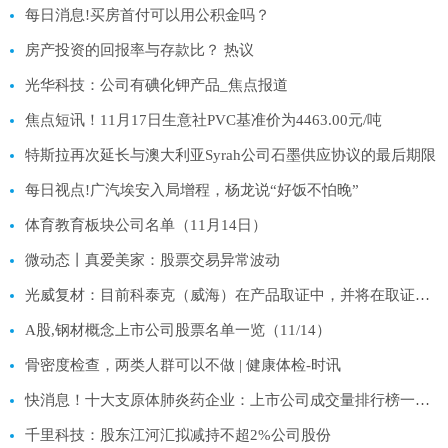
每日消息!买房首付可以用公积金吗？
房产投资的回报率与存款比？ 热议
光华科技：公司有碘化钾产品_焦点报道
焦点短讯！11月17日生意社PVC基准价为4463.00元/吨
特斯拉再次延长与澳大利亚Syrah公司石墨供应协议的最后期限
每日视点!广汽埃安入局增程，杨龙说“好饭不怕晚”
体育教育板块公司名单（11月14日）
微动态丨真爱美家：股票交易异常波动
光威复材：目前科泰克（威海）在产品取证中，并将在取证后开始投产 每日快播
A股,钢材概念上市公司股票名单一览（11/14）
骨密度检查，两类人群可以不做 | 健康体检-时讯
快消息！十大支原体肺炎药企业：上市公司成交量排行榜一览（2025年11月14日）
千里科技：股东江河汇拟减持不超2%公司股份