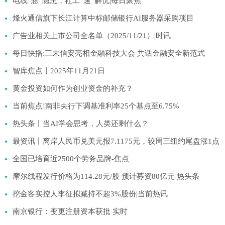
电线“悬”隐患，社工“速”解忧|每日聚焦
烽火通信旗下长江计算中标邮储银行AI服务器采购项目
广告业相关上市公司全名单（2025/11/21）|时讯
每日快播:三未信安亮相金融科技大会 共话金融安全新范式
智库焦点丨2025年11月21日
黄金投资如何作为创业资金的补充？
当前焦点!南非央行下调基准利率25个基点至6.75%
热头条丨当AI学会思考，人类还剩什么？
最资讯丨离岸人民币兑美元报7.1175元，较周三纽约尾盘涨1点
全国已培育近2500个劳务品牌-焦点
摩尔线程发行价格为114.28元/股 预计募资80亿元 热头条
挖金客实控人李征拟减持不超3%股份|当前热讯
南京银行：变更注册资本获批 实时