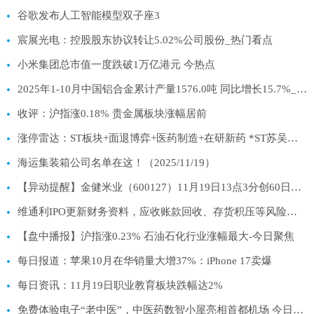
谷歌发布人工智能模型双子座3
宸展光电：控股股东协议转让5.02%公司股份_热门看点
小米集团总市值一度跌破1万亿港元 今热点
2025年1-10月中国铝合金累计产量1576.0吨 同比增长15.7%_视讯
收评：沪指涨0.18% 贵金属板块涨幅居前
涨停雷达：ST板块+面退博弈+医药制造+在研新药 *ST苏吴触及涨停
海运集装箱公司名单在这！（2025/11/19）
【异动提醒】金健米业（600127）11月19日13点3分创60日新高|快消息
维通利IPO更新财务资料，应收账款回收、存货积压等风险受关注
【盘中播报】沪指涨0.23% 石油石化行业涨幅最大-今日聚焦
每日报道：苹果10月在华销量大增37%：iPhone 17卖爆
每日资讯：11月19日职业教育板块跌幅达2%
免费体验电子“老中医”，中医药数智小屋亮相首都机场 今日热门