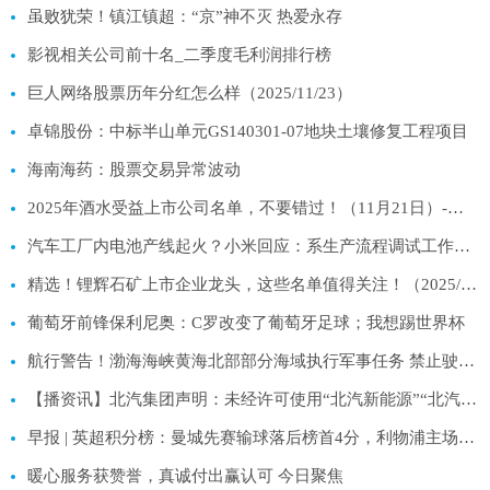
虽败犹荣！镇江镇超：“京”神不灭 热爱永存
影视相关公司前十名_二季度毛利润排行榜
巨人网络股票历年分红怎么样（2025/11/23）
卓锦股份：中标半山单元GS140301-07地块土壤修复工程项目
海南海药：股票交易异常波动
2025年酒水受益上市公司名单，不要错过！（11月21日）-热点评
汽车工厂内电池产线起火？小米回应：系生产流程调试工作偏差|每日关注
精选！锂辉石矿上市企业龙头，这些名单值得关注！（2025/11/21）
葡萄牙前锋保利尼奥：C罗改变了葡萄牙足球；我想踢世界杯
航行警告！渤海海峡黄海北部部分海域执行军事任务 禁止驶入_快看
【播资讯】北汽集团声明：未经许可使用“北汽新能源”“北汽越野车”“北汽制造”“北汽王牌”等均属严重侵权行为
早报 | 英超积分榜：曼城先赛输球落后榜首4分，利物浦主场输森林跌至第11位！|每日热闻
暖心服务获赞誉，真诚付出赢认可 今日聚焦