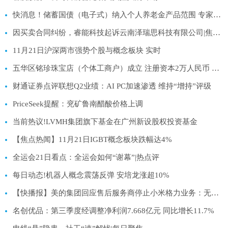
快消息！储蓄国债（电子式）纳入个人养老金产品范围 专家解读
因买卖合同纠纷，睿能科技起诉云南泽瑞思科技有限公司|焦点要闻
11月21日沪深两市强势个股与概念板块 实时
五华区铭珍珠宝店（个体工商户）成立 注册资本2万人民币 聚看点
财通证券点评联想Q2业绩：AI PC加速渗透 维持“增持”评级
PriceSeek提醒：兖矿鲁南醋酸价格上调
当前热议!LVMH集团旗下基金在广州新设股权投资基金
【焦点热闻】11月21日IGBT概念板块跌幅达4%
全运会21日看点：全运会如何“谢幕”|热点评
每日动态!机器人概念震荡反弹 安培龙涨超10%
【快播报】美的集团回应售后服务商停止小米格力业务：无强制排他性合作行为
名创优品：第三季度经调整净利润7.668亿元 同比增长11.7%