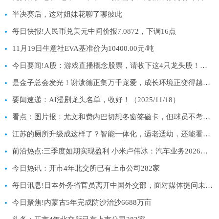
半决赛后，这对姐妹花聊了聊彼此
每日快报!人民币兑美元中间价报7.0872，下调16点
11月19日生意社EVA基准价为10400.00元/吨
今日要闻!A股：游戏直播概念股票，请收下这4只龙头股！（11月18日）
是金子总会发光！谢泼德正集万千宠爱，成长环境正变得越来越好！
要闻速递：AI漫剧龙头名单，收好！（2025/11/18）
看点：图片报：尤文和费内巴切想冬窗签磁卡，但球员不考虑提前离队
江苏的厕所升级成这样了？智能一体化，适老适幼，还能看书休憩
前沿热点:三季度如期实现盈利 小米卢伟冰：汽车业务2026年非常有挑战、毛利率或不及今年
今日热讯：开市4年北交所已有上市公司282家
每日讯息!日本外务省官员离开中国外交部，面对媒体提问未给出任何表态
今日聚焦!内蒙古5年完成防沙治沙6688万亩