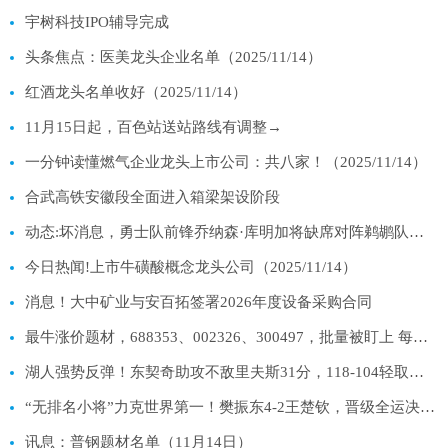
宇树科技IPO辅导完成
头条焦点：医美龙头企业名单（2025/11/14）
红酒龙头名单收好（2025/11/14）
11月15日起，百色站送站路线有调整→
一分钟读懂燃气企业龙头上市公司：共八家！（2025/11/14）
合武高铁安徽段全面进入箱梁架设阶段
动态:坏消息，勇士队前锋乔纳森·库明加将缺席对阵鹈鹕队的比赛
今日热闻!上市牛磺酸概念龙头公司（2025/11/14）
消息！大中矿业与安百拓签署2026年度设备采购合同
最牛涨价题材，688353、002326、300497，批量被盯上 每日快讯
湖人强势反弹！东契奇助攻不敌里夫斯31分，118-104轻取鹈鹕_每日关注
“无排名小将”力克世界第一！樊振东4-2王楚钦，晋级全运决赛-今日报
讯息：普钢题材名单（11月14日）