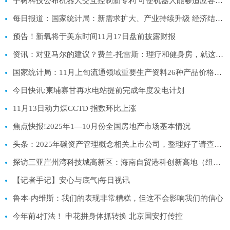
宇树科技公布机器人交互控制新专利 可使机器人能够适应各种场景-焦点精选
每日报道：国家统计局：新需求扩大、产业持续升级 经济结构调整成效积极
预告！新氧将于美东时间11月17日盘前披露财报
资讯：对亚马尔的建议？费兰-托雷斯：理疗和健身房，就这么简单
国家统计局：11月上旬流通领域重要生产资料26种产品价格上涨|观焦点
今日快讯:柬埔寨甘再水电站提前完成年度发电计划
11月13日动力煤CCTD 指数环比上涨
焦点快报!2025年1—10月份全国房地产市场基本情况
头条：2025年碳资产管理概念相关上市公司，整理好了请查收！（11月13日）
探访三亚崖州湾科技城高新区：海南自贸港科创新高地（组图）
【记者手记】安心与底气|每日视讯
鲁本-内维斯：我们的表现非常糟糕，但这不会影响我们的信心
今年前4打法！ 申花拼身体抓转换 北京国安打传控