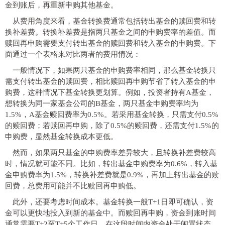
金到账后，再重新申购其他基金。
从费用角度来看，基金转换费通常包括转出基金的赎回费和转
换补差费。转换补差费是指两只基金之间的申购费率的差值。而
赎回再申购需要支付转出基金的赎回费和转入基金的申购费。下
面通过一个表格来对比两者的费用情况：
一般情况下，如果两只基金的申购费率相同，那么基金转换只
需支付转出基金的赎回费，相比赎回再申购节省了转入基金的申
购费，这种情况下基金转换更划算。例如，投资者持有A基金，
想转换为同一家基金公司的B基金，两只基金申购费率均为
1.5%，A基金赎回费率为0.5%。若采用基金转换，只需支付0.5%
的赎回费；若赎回再申购，除了0.5%的赎回费，还需支付1.5%的
申购费，显然基金转换成本更低。
然而，如果两只基金的申购费率差异较大，且转换补差费较高
时，情况就可能不同。比如，转出基金申购费率为0.6%，转入基
金申购费率为1.5%，转换补差费就是0.9%，再加上转出基金的赎
回费，总费用可能并不比赎回再申购低。
此外，还要考虑时间成本。基金转换一般T+1日即可确认，资
金可以更快地投入到新的基金中。而赎回再申购，资金到账时间
通常需要T+2至T+5个工作日，在这段时间内资金处于闲置状态，