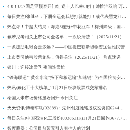
4-0！U17国足亚预赛开门红 送十人巴林0射门 帅惟浩双响 万项传射_焦点信息
每日关注!张继科：下届全运会我想打就能打！或代表黑龙江，弥补唯一遗憾
热点评！中超大结局：海港3连冠+申花亚军！梅州降级，国安外援28球夺金靴
氟苯尼考相关上市公司全名单，一次说清楚！（2025/11/21）
一条援助毛毯会走多远？——中国援巴勒斯坦物资送达难民营
上市奥司他韦股票龙头，值得关注（2025/11/21） 焦点速递
银川：迎接冰雪季 夜间造雪忙
“铁海联运”“黄金水道”按下秋粮运输“加速键” 为全国粮食安全筑牢坚实屏障
热讯:氟化工十大榜单_11月21日板块股票成交额排名
泰国大米市场价格显著回升|今日关注
天天资讯:博泰车联(02889)：湖州创晟驰铭股权投资拟6244万元出售阿维塔科技(重庆)0.24%股权
每日关注!中国石油化工股份(00386.HK)11月21日回购3677.77万港元 年内累计回购14.17亿港元
智度股份：公司目前暂无引入实控人的计划