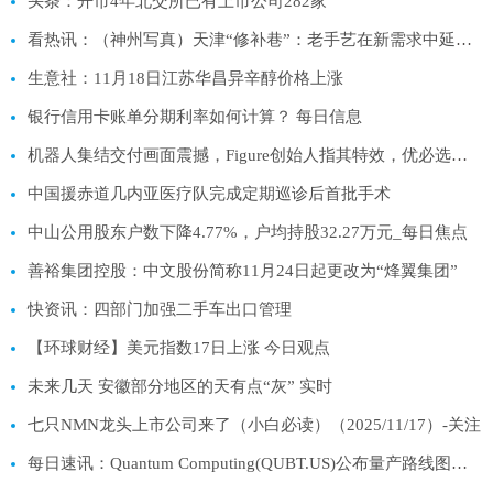
头条：开市4年北交所已有上市公司282家
看热讯：（神州写真）天津“修补巷”：老手艺在新需求中延续生机补足幸福
生意社：11月18日江苏华昌异辛醇价格上涨
银行信用卡账单分期利率如何计算？ 每日信息
机器人集结交付画面震撼，Figure创始人指其特效，优必选：已发布一镜到底视频|每日讯息
中国援赤道几内亚医疗队完成定期巡诊后首批手术
中山公用股东户数下降4.77%，户均持股32.27万元_每日焦点
善裕集团控股：中文股份简称11月24日起更改为“烽翼集团”
快资讯：四部门加强二手车出口管理
【环球财经】美元指数17日上涨 今日观点
未来几天 安徽部分地区的天有点“灰” 实时
七只NMN龙头上市公司来了（小白必读）（2025/11/17）-关注
每日速讯：Quantum Computing(QUBT.US)公布量产路线图并获15亿美元融资，股价盘前大涨