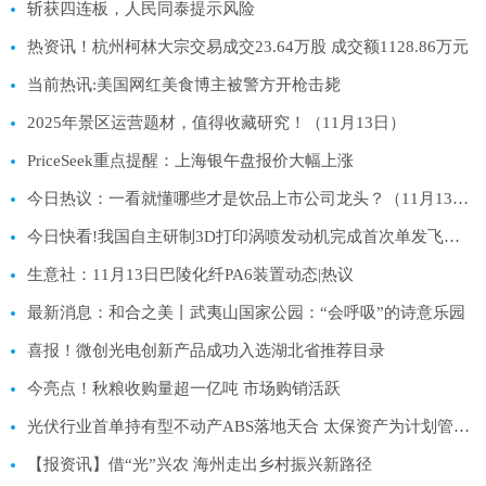
斩获四连板，人民同泰提示风险
热资讯！杭州柯林大宗交易成交23.64万股 成交额1128.86万元
当前热讯:美国网红美食博主被警方开枪击毙
2025年景区运营题材，值得收藏研究！（11月13日）
PriceSeek重点提醒：上海银午盘报价大幅上涨
今日热议：一看就懂哪些才是饮品上市公司龙头？（11月13日）
今日快看!我国自主研制3D打印涡喷发动机完成首次单发飞行试验
生意社：11月13日巴陵化纤PA6装置动态|热议
最新消息：和合之美丨武夷山国家公园：“会呼吸”的诗意乐园
喜报！微创光电创新产品成功入选湖北省推荐目录
今亮点！秋粮收购量超一亿吨 市场购销活跃
光伏行业首单持有型不动产ABS落地天合 太保资产为计划管理人_看点
【报资讯】借“光”兴农 海州走出乡村振兴新路径