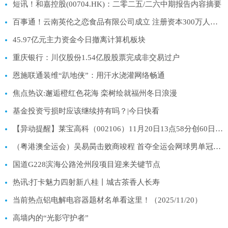
短讯！和嘉控股(00704.HK)：二零二五/二六中期报告内容摘要
百事通！云南英伦之恋食品有限公司成立 注册资本300万人民币
45.97亿元主力资金今日撤离计算机板块
重庆银行：川仪股份1.54亿股股票完成非交易过户
恩施联通装维“趴地侠”：用汗水浇灌网络畅通
焦点热议:邂逅橙红色花海 栾树绘就福州冬日浪漫
基金投资亏损时应该继续持有吗？|今日快看
【异动提醒】莱宝高科（002106）11月20日13点58分创60日新低
（粤港澳全运会）吴易昺击败商竣程 首夺全运会网球男单冠军 每日热讯
国道G228滨海公路沧州段项目迎来关键节点
热讯:打卡魅力四射新八桂丨城古茶香人长寿
当前热点铝电解电容器题材名单看这里！（2025/11/20）
高墙内的“光影守护者”