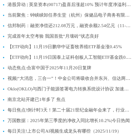
港股异动 | 英皇资本(00717)盈喜后涨超10% 预计年度净溢利不少于1.2亿港元
当前聚焦：钟睒睒卸任养生堂（杭州）保健品电子商务有限公司法定代表人
信邦制药：融资净偿还212.08万元，融资余额2.54亿元（11-19）
完成首年太空考验 我国首批“月壤砖”状态良好
【ETF动向】11月19日鹏华中证畜牧养殖ETF基金涨0.45%
【ETF动向】11月19日国泰上证科创板人工智能ETF基金跌0.91%
动态焦点:合富中国于2025年11月20日复牌
视频|“大消息，三合一”！中金公司将吸收合并东兴、信达两券商，千亿市值券商腾飞
Oklo(OKLO)与西门子能源签署电力转换系统设计协议 加速其首座核电站建设 热文
南京北站开建已1年多了 焦点
每日焦点!倒计时3天！第二十届21世纪金融年会来了，行业共话金融未来
万国数据：2025年第三季度的净收入同比增长10.2%|今日热闻
每日关注!上市公司AI视频生成龙头有哪些（2025/11/19）