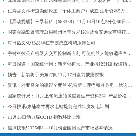
龚琳娜烟台开唱！山东移动烟台分公司让 “天籁之音” 与 “畅通网络” 双向奔赴-热文
仁寿县文林街道勤勤靴屋（个体工商户）成立 注册资本5万人民币|焦点关注
【异动提醒】三孚新科（688359）11月13日10点2分创60日新高
国家金融监督管理总局赣州监管分局核准曾奇安远农商银行董事_每日热门
每日热文:杉杉品牌在宁波成立树屿服饰公司
宇树科技公布机器人交互控制新专利 可使机器人能够适应各种场景-焦点精选
每日报道：国家统计局：新需求扩大、产业持续升级 经济结构调整成效积极
预告！新氧将于美东时间11月17日盘前披露财报
资讯：对亚马尔的建议？费兰-托雷斯：理疗和健身房，就这么简单
国家统计局：11月上旬流通领域重要生产资料26种产品价格上涨|观焦点
今日快讯:柬埔寨甘再水电站提前完成年度发电计划
11月13日动力煤CCTD 指数环比上涨
焦点快报!2025年1—10月份全国房地产市场基本情况