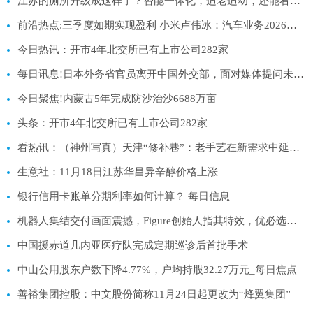
江苏的厕所升级成这样了？智能一体化，适老适幼，还能看书休憩
前沿热点:三季度如期实现盈利 小米卢伟冰：汽车业务2026年非常有挑战、毛利率或不及今年
今日热讯：开市4年北交所已有上市公司282家
每日讯息!日本外务省官员离开中国外交部，面对媒体提问未给出任何表态
今日聚焦!内蒙古5年完成防沙治沙6688万亩
头条：开市4年北交所已有上市公司282家
看热讯：（神州写真）天津“修补巷”：老手艺在新需求中延续生机补足幸福
生意社：11月18日江苏华昌异辛醇价格上涨
银行信用卡账单分期利率如何计算？ 每日信息
机器人集结交付画面震撼，Figure创始人指其特效，优必选：已发布一镜到底视频|每日讯息
中国援赤道几内亚医疗队完成定期巡诊后首批手术
中山公用股东户数下降4.77%，户均持股32.27万元_每日焦点
善裕集团控股：中文股份简称11月24日起更改为“烽翼集团”