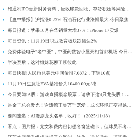
维通利IPO更新财务资料，应收账款回收、存货积压等风险受关注
【盘中播报】沪指涨0.23% 石油石化行业涨幅最大-今日聚焦
每日报道：苹果10月在华销量大增37%：iPhone 17卖爆
每日资讯：11月19日职业教育板块跌幅达2%
免费体验电子“老中医”，中医药数智小屋亮相首都机场 今日热门
半决赛后，这对姐妹花聊了聊彼此
每日快报!人民币兑美元中间价报7.0872，下调16点
11月19日生意社EVA基准价为10400.00元/吨
今日要闻!A股：游戏直播概念股票，请收下这4只龙头股！（11月18日）
是金子总会发光！谢泼德正集万千宠爱，成长环境正变得越来越好！
要闻速递：AI漫剧龙头名单，收好！（2025/11/18）
看点：图片报：尤文和费内巴切想冬窗签磁卡，但球员不考虑提前离队