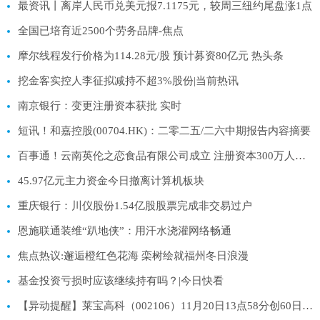
最资讯丨离岸人民币兑美元报7.1175元，较周三纽约尾盘涨1点
全国已培育近2500个劳务品牌-焦点
摩尔线程发行价格为114.28元/股 预计募资80亿元 热头条
挖金客实控人李征拟减持不超3%股份|当前热讯
南京银行：变更注册资本获批 实时
短讯！和嘉控股(00704.HK)：二零二五/二六中期报告内容摘要
百事通！云南英伦之恋食品有限公司成立 注册资本300万人民币
45.97亿元主力资金今日撤离计算机板块
重庆银行：川仪股份1.54亿股股票完成非交易过户
恩施联通装维“趴地侠”：用汗水浇灌网络畅通
焦点热议:邂逅橙红色花海 栾树绘就福州冬日浪漫
基金投资亏损时应该继续持有吗？|今日快看
【异动提醒】莱宝高科（002106）11月20日13点58分创60日新低