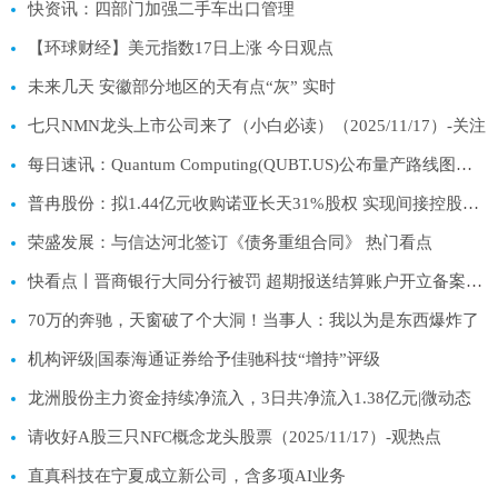
快资讯：四部门加强二手车出口管理
【环球财经】美元指数17日上涨 今日观点
未来几天 安徽部分地区的天有点“灰” 实时
七只NMN龙头上市公司来了（小白必读）（2025/11/17）-关注
每日速讯：Quantum Computing(QUBT.US)公布量产路线图并获15亿美元融资，股价盘前大涨
普冉股份：拟1.44亿元收购诺亚长天31%股权 实现间接控股高性能闪存公司SHM|热点聚焦
荣盛发展：与信达河北签订《债务重组合同》 热门看点
快看点丨晋商银行大同分行被罚 超期报送结算账户开立备案资料
70万的奔驰，天窗破了个大洞！当事人：我以为是东西爆炸了
机构评级|国泰海通证券给予佳驰科技“增持”评级
龙洲股份主力资金持续净流入，3日共净流入1.38亿元|微动态
请收好A股三只NFC概念龙头股票（2025/11/17）-观热点
直真科技在宁夏成立新公司，含多项AI业务