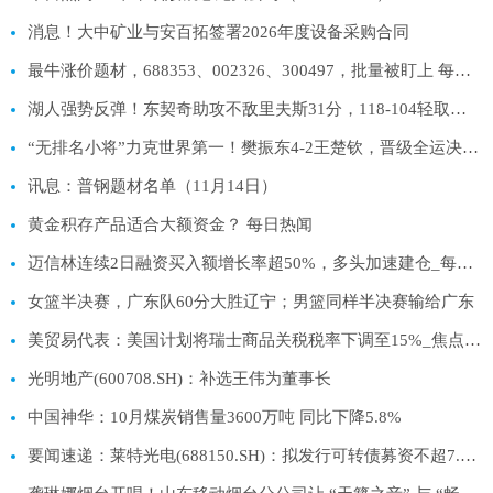
消息！大中矿业与安百拓签署2026年度设备采购合同
最牛涨价题材，688353、002326、300497，批量被盯上 每日快讯
湖人强势反弹！东契奇助攻不敌里夫斯31分，118-104轻取鹈鹕_每日关注
“无排名小将”力克世界第一！樊振东4-2王楚钦，晋级全运决赛-今日报
讯息：普钢题材名单（11月14日）
黄金积存产品适合大额资金？ 每日热闻
迈信林连续2日融资买入额增长率超50%，多头加速建仓_每日快播
女篮半决赛，广东队60分大胜辽宁；男篮同样半决赛输给广东
美贸易代表：美国计划将瑞士商品关税税率下调至15%_焦点讯息
光明地产(600708.SH)：补选王伟为董事长
中国神华：10月煤炭销售量3600万吨 同比下降5.8%
要闻速递：莱特光电(688150.SH)：拟发行可转债募资不超7.66亿元 用于蒲城莱特生产车间数智化升级改造项目等