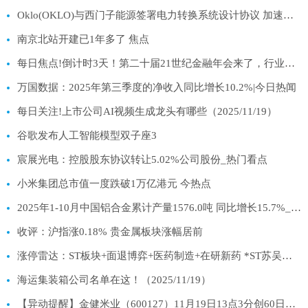
Oklo(OKLO)与西门子能源签署电力转换系统设计协议 加速其首座核电站建设 热文
南京北站开建已1年多了 焦点
每日焦点!倒计时3天！第二十届21世纪金融年会来了，行业共话金融未来
万国数据：2025年第三季度的净收入同比增长10.2%|今日热闻
每日关注!上市公司AI视频生成龙头有哪些（2025/11/19）
谷歌发布人工智能模型双子座3
宸展光电：控股股东协议转让5.02%公司股份_热门看点
小米集团总市值一度跌破1万亿港元 今热点
2025年1-10月中国铝合金累计产量1576.0吨 同比增长15.7%_视讯
收评：沪指涨0.18% 贵金属板块涨幅居前
涨停雷达：ST板块+面退博弈+医药制造+在研新药 *ST苏吴触及涨停
海运集装箱公司名单在这！（2025/11/19）
【异动提醒】金健米业（600127）11月19日13点3分创60日新高|快消息