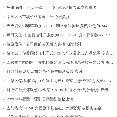
热讯:氟化工十大榜单_11月21日板块股票成交额排名
泰国大米市场价格显著回升|今日关注
天天资讯:博泰车联(02889)：湖州创晟驰铭股权投资拟6244万元出售阿维塔科技(重庆)0.24%股权
每日关注!中国石油化工股份(00386.HK)11月21日回购3677.77万港元 年内累计回购14.17亿港元
智度股份：公司目前暂无引入实控人的计划
快消息！储蓄国债（电子式）纳入个人养老金产品范围 专家解读
因买卖合同纠纷，睿能科技起诉云南泽瑞思科技有限公司|焦点要闻
11月21日沪深两市强势个股与概念板块 实时
五华区铭珍珠宝店（个体工商户）成立 注册资本2万人民币 聚看点
财通证券点评联想Q2业绩：AI PC加速渗透 维持“增持”评级
PriceSeek提醒：兖矿鲁南醋酸价格上调
当前热议!LVMH集团旗下基金在广州新设股权投资基金