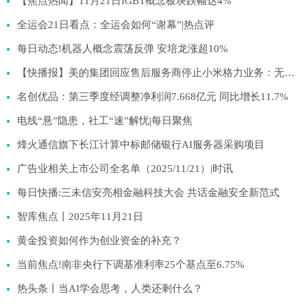
【焦点热闻】11月21日IGBT概念板块跌幅达4%
全运会21日看点：全运会如何“谢幕”|热点评
每日动态!机器人概念震荡反弹 安培龙涨超10%
【快播报】美的集团回应售后服务商停止小米格力业务：无强制排他性合作行为
名创优品：第三季度经调整净利润7.668亿元 同比增长11.7%
电线“悬”隐患，社工“速”解忧|每日聚焦
烽火通信旗下长江计算中标邮储银行AI服务器采购项目
广告业相关上市公司全名单（2025/11/21）|时讯
每日快播:三未信安亮相金融科技大会 共话金融安全新范式
智库焦点丨2025年11月21日
黄金投资如何作为创业资金的补充？
当前焦点!南非央行下调基准利率25个基点至6.75%
热头条丨当AI学会思考，人类还剩什么？