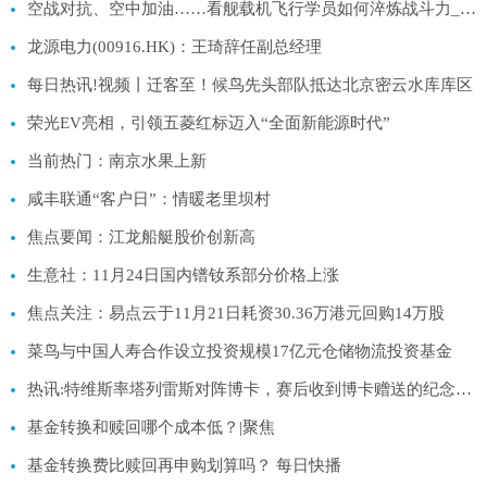
空战对抗、空中加油……看舰载机飞行学员如何淬炼战斗力_热门
龙源电力(00916.HK)：王琦辞任副总经理
每日热讯!视频丨迁客至！候鸟先头部队抵达北京密云水库库区
荣光EV亮相，引领五菱红标迈入“全面新能源时代”
当前热门：南京水果上新
咸丰联通“客户日”：情暖老里坝村
焦点要闻：江龙船艇股价创新高
生意社：11月24日国内镨钕系部分价格上涨
焦点关注：易点云于11月21日耗资30.36万港元回购14万股
菜鸟与中国人寿合作设立投资规模17亿元仓储物流投资基金
热讯:特维斯率塔列雷斯对阵博卡，赛后收到博卡赠送的纪念球衣
基金转换和赎回哪个成本低？|聚焦
基金转换费比赎回再申购划算吗？ 每日快播