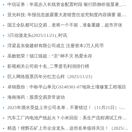
中信证券：年底步入长线资金配置时段 银行防御价值显著_每日速看
亚光科技: 年报信息披露重大差错责任追究制度内容摘要 最资讯
国王全队都可以交易，老将一个不留，准备重建，超市开张
3只动漫龙头(2025/11/21)_时讯
浮梁县东俊建材有限公司成立 注册资本2万人民币
虽败犹荣！镇江镇超：“京”神不灭 热爱永存
影视相关公司前十名_二季度毛利润排行榜
巨人网络股票历年分红怎么样（2025/11/23）
卓锦股份：中标半山单元GS140301-07地块土壤修复工程项目
海南海药：股票交易异常波动
2025年酒水受益上市公司名单，不要错过！（11月21日）-热点评
汽车工厂内电池产线起火？小米回应：系生产流程调试工作偏差|每日关注
精选！锂辉石矿上市企业龙头，这些名单值得关注！（2025/11/21）