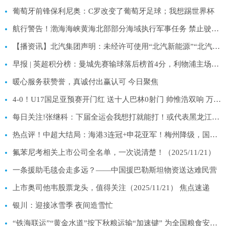
葡萄牙前锋保利尼奥：C罗改变了葡萄牙足球；我想踢世界杯
航行警告！渤海海峡黄海北部部分海域执行军事任务 禁止驶入_快看
【播资讯】北汽集团声明：未经许可使用“北汽新能源”“北汽越野车”“北汽制造”“北汽王牌”等均属严重侵权行为
早报 | 英超积分榜：曼城先赛输球落后榜首4分，利物浦主场输森林跌至第11位！|每日热闻
暖心服务获赞誉，真诚付出赢认可 今日聚焦
4-0！U17国足亚预赛开门红 送十人巴林0射门 帅惟浩双响 万项传射_焦点信息
每日关注!张继科：下届全运会我想打就能打！或代表黑龙江，弥补唯一遗憾
热点评！中超大结局：海港3连冠+申花亚军！梅州降级，国安外援28球夺金靴
氟苯尼考相关上市公司全名单，一次说清楚！（2025/11/21）
一条援助毛毯会走多远？——中国援巴勒斯坦物资送达难民营
上市奥司他韦股票龙头，值得关注（2025/11/21） 焦点速递
银川：迎接冰雪季 夜间造雪忙
“铁海联运”“黄金水道”按下秋粮运输“加速键” 为全国粮食安全筑牢坚实屏障