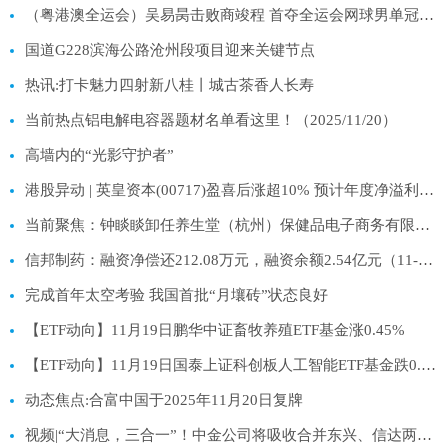
（粤港澳全运会）吴易昺击败商竣程 首夺全运会网球男单冠军 每日热讯
国道G228滨海公路沧州段项目迎来关键节点
热讯:打卡魅力四射新八桂丨城古茶香人长寿
当前热点铝电解电容器题材名单看这里！（2025/11/20）
高墙内的“光影守护者”
港股异动 | 英皇资本(00717)盈喜后涨超10% 预计年度净溢利不少于1.2亿港元
当前聚焦：钟睒睒卸任养生堂（杭州）保健品电子商务有限公司法定代表人
信邦制药：融资净偿还212.08万元，融资余额2.54亿元（11-19）
完成首年太空考验 我国首批“月壤砖”状态良好
【ETF动向】11月19日鹏华中证畜牧养殖ETF基金涨0.45%
【ETF动向】11月19日国泰上证科创板人工智能ETF基金跌0.91%
动态焦点:合富中国于2025年11月20日复牌
视频|“大消息，三合一”！中金公司将吸收合并东兴、信达两券商，千亿市值券商腾飞