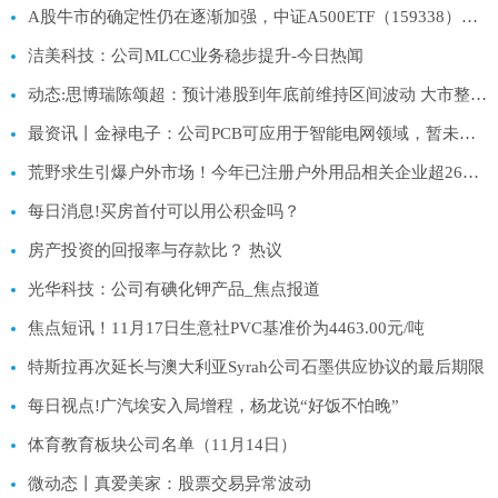
A股牛市的确定性仍在逐渐加强，中证A500ETF（159338）净流入近3000万份-速看料
洁美科技：公司MLCC业务稳步提升-今日热闻
动态:思博瑞陈颂超：预计港股到年底前维持区间波动 大市整理期是入市良机
最资讯丨金禄电子：公司PCB可应用于智能电网领域，暂未应用于风电领域
荒野求生引爆户外市场！今年已注册户外用品相关企业超260万家
每日消息!买房首付可以用公积金吗？
房产投资的回报率与存款比？ 热议
光华科技：公司有碘化钾产品_焦点报道
焦点短讯！11月17日生意社PVC基准价为4463.00元/吨
特斯拉再次延长与澳大利亚Syrah公司石墨供应协议的最后期限
每日视点!广汽埃安入局增程，杨龙说“好饭不怕晚”
体育教育板块公司名单（11月14日）
微动态丨真爱美家：股票交易异常波动