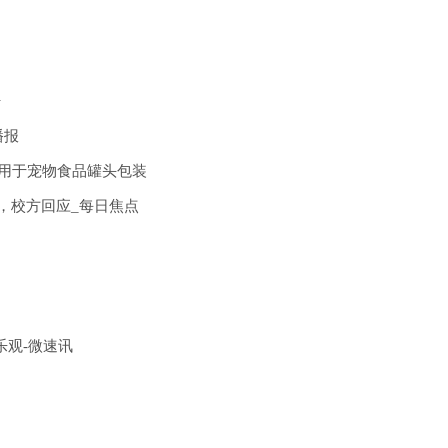
杆
播报
用于宠物食品罐头包装
，校方回应_每日焦点
持乐观-微速讯