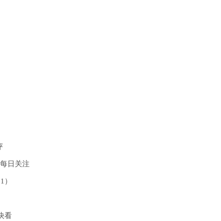
评
|每日关注
1）
快看