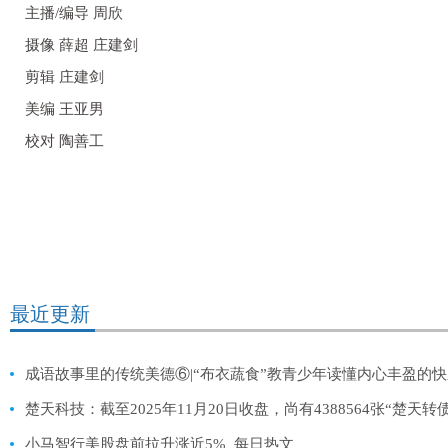
主播/编导 周欣
摄像 薛超 庄建剑
剪辑 庄建剑
美编 王亚男
校对 陶善工
最近更新
成语故事里的传统美德⑥|“布衣蔬食”教青少年读懂内心丰盈的快
楚天科技：截至2025年11月20日收盘，尚有4388564张“楚天转
小马智行美股盘前拉升涨近5%_每日热文