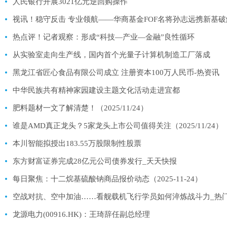
人民银行开展3021亿元逆回购操作
视讯！稳守反击 专业领航——华商基金FOF名将孙志远携新基
热点评！记者观察：形成“科技—产业—金融”良性循环
从实验室走向生产线，国内首个光量子计算机制造工厂落成
黑龙江省匠心食品有限公司成立 注册资本100万人民币-热资讯
中华民族共有精神家园建设主题文化活动走进宜都
肥料题材一文了解清楚！（2025/11/24）
谁是AMD真正龙头？5家龙头上市公司值得关注（2025/11/24）
本川智能拟授出183.55万股限制性股票
东方财富证券完成28亿元公司债券发行_天天快报
每日聚焦：十二烷基硫酸钠商品报价动态（2025-11-24）
空战对抗、空中加油……看舰载机飞行学员如何淬炼战斗力_热
龙源电力(00916.HK)：王琦辞任副总经理