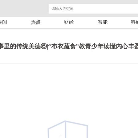
要闻
热点
财经
智能
科
事里的传统美德⑥|“布衣蔬食”教青少年读懂内心丰