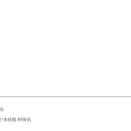
乐
债”未转股-时快讯