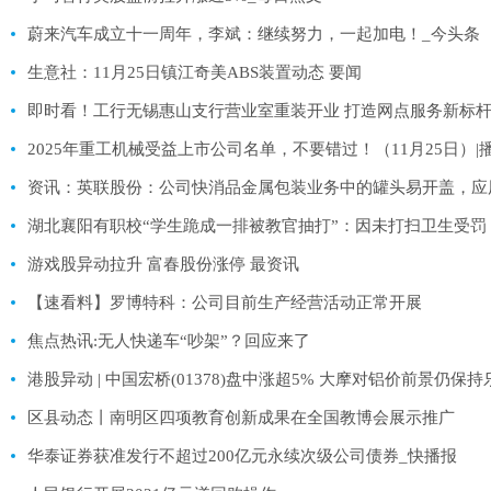
蔚来汽车成立十一周年，李斌：继续努力，一起加电！_今头条
生意社：11月25日镇江奇美ABS装置动态 要闻
即时看！工行无锡惠山支行营业室重装开业 打造网点服务新标
2025年重工机械受益上市公司名单，不要错过！（11月25日）|
资讯：英联股份：公司快消品金属包装业务中的罐头易开盖，应
湖北襄阳有职校“学生跪成一排被教官抽打”：因未打扫卫生受罚
游戏股异动拉升 富春股份涨停 最资讯
【速看料】罗博特科：公司目前生产经营活动正常开展
焦点热讯:无人快递车“吵架”？回应来了
港股异动 | 中国宏桥(01378)盘中涨超5% 大摩对铝价前景仍保
区县动态丨南明区四项教育创新成果在全国教博会展示推广
华泰证券获准发行不超过200亿元永续次级公司债券_快播报