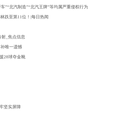
车”“北汽制造”“北汽王牌”等均属严重侵权行为
林跌至第11位！|每日热闻
传射_焦点信息
弥补唯一遗憾
援28球夺金靴
筑牢坚实屏障