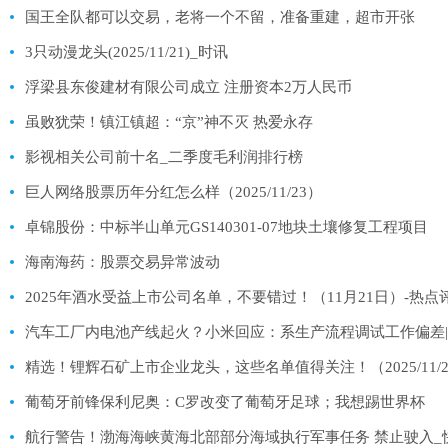
国王全队都可以交易，老将一个不留，准备重建，超市开张
3只动漫龙头(2025/11/21)_时讯
浮梁县东俊建材有限公司成立 注册资本2万人民币
虽败犹荣！镇江镇超：“京”神不灭 热爱永存
影视相关公司前十名_二季度毛利润排行榜
巨人网络股票历年分红怎么样（2025/11/23）
卓锦股份：中标半山单元GS140301-07地块土壤修复工程项目
海南海药：股票交易异常波动
2025年酒水受益上市公司名单，不要错过！（11月21日）-热点
汽车工厂内电池产线起火？小米回应：系生产流程调试工作偏差
精选！锂辉石矿上市企业龙头，这些名单值得关注！（2025/11/2
葡萄牙前锋保利尼奥：C罗改变了葡萄牙足球；我想踢世界杯
航行警告！渤海海峡黄海北部部分海域执行军事任务 禁止驶入_