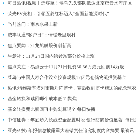
每日热讯!视频丨迁客至！候鸟先头部队抵达北京密云水库库区
荣光EV亮相，引领五菱红标迈入“全面新能源时代”
当前热门：南京水果上新
咸丰联通“客户日”：情暖老里坝村
焦点要闻：江龙船艇股价创新高
生意社：11月24日国内镨钕系部分价格上涨
焦点关注：易点云于11月21日耗资30.36万港元回购14万股
菜鸟与中国人寿合作设立投资规模17亿元仓储物流投资基金
热讯:特维斯率塔列雷斯对阵博卡，赛后收到博卡赠送的纪念球
基金转换和赎回哪个成本低？|聚焦
基金转换费比赎回再申购划算吗？ 每日快播
中信证券：年底步入长线资金配置时段 银行防御价值显著_每日
亚光科技: 年报信息披露重大差错责任追究制度内容摘要 最资讯