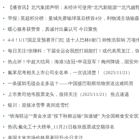
【播资讯】北汽集团声明：未经许可使用“北汽新能源”“北汽越野
早报 | 英超积分榜：曼城先赛输球落后榜首4分，利物浦主场输森
暖心服务获赞誉，真诚付出赢认可 今日聚焦
4-0！U17国足亚预赛开门红 送十人巴林0射门 帅惟浩双响 万项
每日关注!张继科：下届全运会我想打就能打！或代表黑龙江，
热点评！中超大结局：海港3连冠+申花亚军！梅州降级，国安外
氟苯尼考相关上市公司全名单，一次说清楚！（2025/11/21）
一条援助毛毯会走多远？——中国援巴勒斯坦物资送达难民营
上市奥司他韦股票龙头，值得关注（2025/11/21） 焦点速递
银川：迎接冰雪季 夜间造雪忙
“铁海联运”“黄金水道”按下秋粮运输“加速键” 为全国粮食安全
热讯:氟化工十大榜单_11月21日板块股票成交额排名
泰国大米市场价格显著回升|今日关注