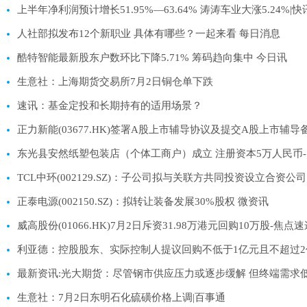
上半年净利润预计增长51.95%—63.64% 涛涛车业大涨5.24%|快
人社部拟发布12个新职业 具体有哪些？一起来看 每日消息
酷特智能最新股东户数环比下降5.71% 筹码趋向集中 今日讯
生意社：上海期货交易所7月2日铜仓单下跌
速讯：基金定投和长期持有的适用场景？
正力新能(03677.HK)签署A股上市辅导协议及提交A股上市辅导
东光县安然纸塑包装店（个体工商户）成立 注册资本5万人民币
TCL中环(002129.SZ)：子公司拟与关联方共同投资设立合资公司
正泰电源(002150.SZ)：拟转让装备发展30%股权 微资讯
威高股份(01066.HK)7月2日斥资31.98万港元回购10万股-焦点速
利亚德：控股股东、实际控制人提议回购不低于1亿元且不超过2
最新资讯:光大期货：尽管钢市供应压力或逐步缓解 但终端需求
生意社：7月2日东明石化硫磺价格上调|百事通