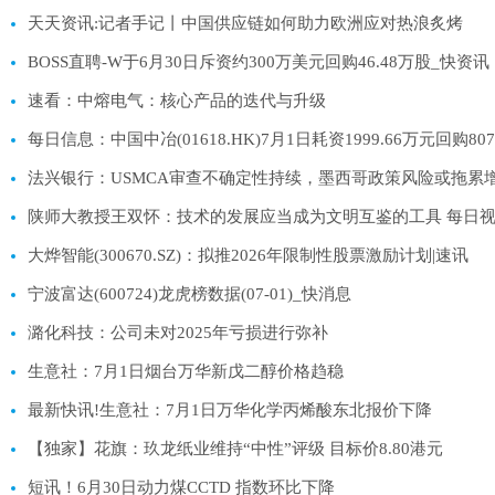
天天资讯:记者手记丨中国供应链如何助力欧洲应对热浪炙烤
BOSS直聘-W于6月30日斥资约300万美元回购46.48万股_快资讯
速看：中熔电气：核心产品的迭代与升级
每日信息：中国中冶(01618.HK)7月1日耗资1999.66万元回购80
法兴银行：USMCA审查不确定性持续，墨西哥政策风险或拖累
陕师大教授王双怀：技术的发展应当成为文明互鉴的工具 每日
大烨智能(300670.SZ)：拟推2026年限制性股票激励计划|速讯
宁波富达(600724)龙虎榜数据(07-01)_快消息
潞化科技：公司未对2025年亏损进行弥补
生意社：7月1日烟台万华新戊二醇价格趋稳
最新快讯!生意社：7月1日万华化学丙烯酸东北报价下降
【独家】花旗：玖龙纸业维持“中性”评级 目标价8.80港元
短讯！6月30日动力煤CCTD 指数环比下降