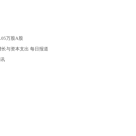
7.05万股A股
增长与资本支出 每日报道
视讯