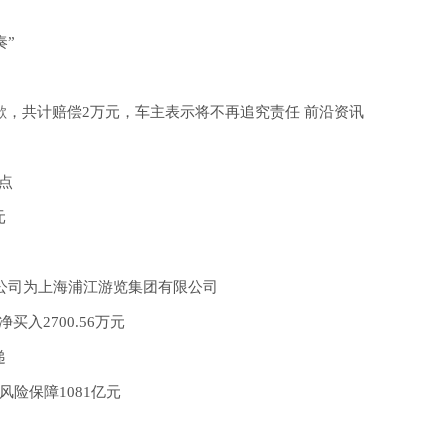
奏”
歉，共计赔偿2万元，车主表示将不再追究责任 前沿资讯
点
元
资公司为上海浦江游览集团有限公司
买入2700.56万元
递
险保障1081亿元