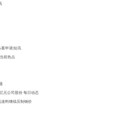
讯
备案申请|短讯
-当前热点
递
亿元公司股份 每日动态
低迷料继续压制钢价