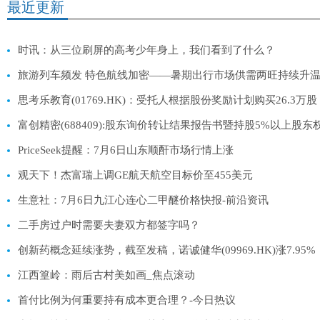
最近更新
时讯：从三位刷屏的高考少年身上，我们看到了什么？
旅游列车频发 特色航线加密——暑期出行市场供需两旺持续升温
思考乐教育(01769.HK)：受托人根据股份奖励计划购买26.3万股
富创精密(688409):股东询价转让结果报告书暨持股5%以上股
PriceSeek提醒：7月6日山东顺酐市场行情上涨
观天下！杰富瑞上调GE航天航空目标价至455美元
生意社：7月6日九江心连心二甲醚价格快报-前沿资讯
二手房过户时需要夫妻双方都签字吗？
创新药概念延续涨势，截至发稿，诺诚健华(09969.HK)涨7.95%，
江西篁岭：雨后古村美如画_焦点滚动
首付比例为何重要持有成本更合理？-今日热议