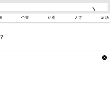
研
企业
动态
人才
滚动
？