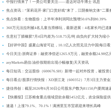
中报行情来了！一类公司要关注——道达对话牛博士 讯息
焦点资讯：“茉莉花开·家门口赏好戏”来了，江阴奏响文体“二重
焦点快看：生物股份：上半年净利润同比预增50.6%到80.39%
360万元法拉利被4名儿童当滑梯玩，最新进展：4名家长均已道
生意社丁腈橡胶7月4日均差为-518.75元/吨 由负向扩大转为缩小
【好评中国】盛夏山海皆可赴，10.1亿人次照见活力中国|每日看
今日关注:浙商证券：融资净偿还1265.9万元，融资余额24.98亿
asyMarkets易信:油价假期前出现小幅修复|天天资讯
每日短讯：交运股份（600676.SH）新增一起对外投资，被投
每日看点!股票行情快报：XD浙江龙（600352）7月3日主力资金净
捷佳伟创：截至2026年6月30日公司股东户数为81150户|要闻速
【快播报】江苏粮食重点领域贷款余额5452亿元，农业保险提供风
速递！上涨79.1%、70.1%！满洲里互市贸易迎来增长高峰