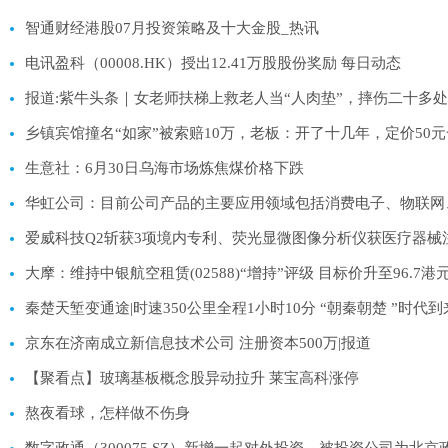
智通财经港股07月投资策略及十大金股_热讯
电讯盈科（00008.HK）授出12.41万股股份奖励 每日动态
报道:紫牛头条｜女老师扶梯上救老人当“人肉垫”，摔伤二十多
乡镇宾馆撞名“如家”被索赔10万，老板：开了十几年，定价50
生意社：6月30日乌海市场炼焦煤价格下跌
华虹公司：目前公司产品的主要应用领域包括消费电子、物联网
爱威科技Q2斩获3项境内专利、荧光显微图像分析仪获医疗器械
大摩：维持中银航空租赁(02588)“增持”评级 目标价升至96.7港
秦楚天堑变通途|时速350公里全程1小时10分 “朝秦朝楚 ”时代到
京东在济南成立新信息技术公司 注册资本500万|报道
【聚看点】玻璃基板概念股异动拉升 莱宝高科涨停
熬夜看球，怎样做不伤身